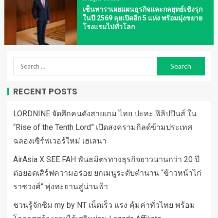
เซ็นทาราเผยแผนธุรกิจและกลยุทธ์เชิงรุก
ในปี 2569 ลุยเปิดอีก 5 แห่ง พร้อมมุ่งขยาย
โรงแรมไปทั่วโลก
RECENT POSTS
LORDNINE จัดศึกคนดังสายเกม ไทย ปะทะ ฟิลิปปินส์ ใน
“Rise of the Tenth Lord” เปิดสงครามกิลด์ข้ามประเทศ
ฉลองเซิร์ฟเวอร์ใหม่ เฮเลนา
AirAsia X SEE FAH พันธมิตรทางธุรกิจยาวนานกว่า 20 ปี
ต่อยอดเสิร์ฟความอร่อย ยกเมนูระดับตำนาน “ข้าวหน้าไก่
ราชวงศ์” พุ่งทะยานสู่น่านฟ้า
ชวนรู้จักซิม my by NT เน็ตเร็ว แรง คุ้มค่าทั่วไทย พร้อม