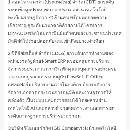
1.คอนโทรล ดาต้า (ประเทศไทย) จํากัด (CDT) ยกระดับ
ระบบข้อมูลประชาชนของประเทศผ่าน เทคโนโลยี
ทะเบียนราษฎร์ กว่า 70 ล้านคน พร้อมต่อยอดความ
เชี่ยวชาญสู่ระดับนานาชาติด้วยภายใต้โครงการ
D’MADD พลิกโฉมการยืนยันตัวตนของประชาชนประเทศ
มัลดีฟส์ให้ง่าย ปลอดภัย และเข้าถึงอย่างเท่าเทียม
2.ซีดีจี ซิสเต็มส์ จำกัด (CDGS) ยกระดับการทำงานของ
หน่วยงานรัฐด้วย i-Smart ERP ครอบคลุมการบริหาร
จัดการงบประมาณ การเงิน พัสดุ และบุคลากรอย่างครบ
วงจรแบบบูรณาการ ควบคู่กับ FlowSoft E-Office
แพลตฟอร์มบริหารงานภายในองค์กร ที่ยกระดับการ
จัดการเอกสาร กระบวนการอนุมัติ และงานธุรการให้
คล่องตัว เป็นระบบ และตรวจสอบได้ โดยผสานผ่าน
เทคโนโลยี AI และคลาวด์ ช่วยลดภาระงานเอกสาร ยก
ระดับมาตรฐานการบริการประชาชน
3.บริษัท จีไอเอส จำกัด (GIS Company) มุ่งนำเทคโนโลยี