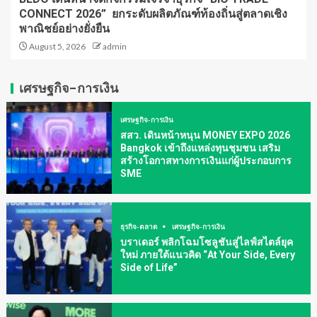
CONNECT 2026” ยกระดับผลิตภัณฑ์ท้องถิ่นสู่ตลาดเชิง
พาณิชย์อย่างยั่งยืน
August 5, 2026
admin
เศรษฐกิจ-การเงิน
เศรษฐกิจ-การเงิน
สสว. เดินหน้าหนุน MONEY EXPO 2026
Bangkok เข้าถึงแหล่งทุนชุมชน เสริม
สร้างโอกาสทางการเงินแก่ผู้ประกอบการ
SME
ธุรกิจ-ตลาด
เศรษฐกิจ-การเงิน
บราเดอร์ พลิกโฉมโซลูชันสู่ไลฟ์สไตล์ยุค
ใหม่ ภายใต้แนวคิด “At Your Side, Every
Side of Life”