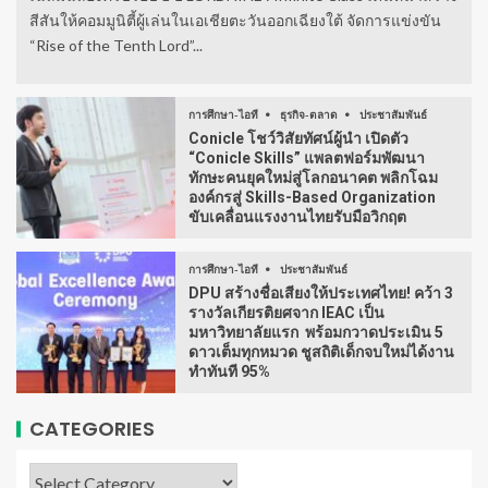
สีสันให้คอมมูนิตี้ผู้เล่นในเอเชียตะวันออกเฉียงใต้ จัดการแข่งขัน
“Rise of the Tenth Lord”...
การศึกษา-ไอที
ธุรกิจ-ตลาด
ประชาสัมพันธ์
Conicle โชว์วิสัยทัศน์ผู้นำ เปิดตัว
“Conicle Skills” แพลตฟอร์มพัฒนา
ทักษะคนยุคใหม่สู่โลกอนาคต พลิกโฉม
องค์กรสู่ Skills-Based Organization
ขับเคลื่อนแรงงานไทยรับมือวิกฤต
การศึกษา-ไอที
ประชาสัมพันธ์
DPU สร้างชื่อเสียงให้ประเทศไทย! คว้า 3
รางวัลเกียรติยศจาก IEAC เป็น
มหาวิทยาลัยแรก พร้อมกวาดประเมิน 5
ดาวเต็มทุกหมวด ชูสถิติเด็กจบใหม่ได้งาน
ทำทันที 95%
CATEGORIES