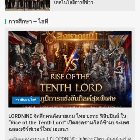
เทคโนโลยีการสีข้าว
การศึกษา – ไอที
การศึกษา-ไอที
LORDNINE จัดศึกคนดังสายเกม ไทย ปะทะ ฟิลิปปินส์ ใน
“Rise of the Tenth Lord” เปิดสงครามกิลด์ข้ามประเทศ
ฉลองเซิร์ฟเวอร์ใหม่ เฮเลนา
เฉลิมฉลองครบรอบ 1 ปี LORDNINE : Infinite Class เดินหน้าสร้าง