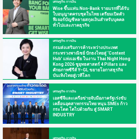
เศรษฐกิจ-การเงิน
Wise ขึ้นแท่น Non-Bank รายแรกที่ได้รับ
ใบอนุญาตครบชุดในไทย เตรียมเปิดตัว
ฟีเจอร์บัญชีหลายสกุลเงินสำหรับบุคคล
ทั่วไปและภาคธุรกิจ
เศรษฐกิจ-การเงิน
กรมส่งเสริมการค้าระหว่างประเทศ
กระทรวงพาณิชย์ ปักธงไทยสู่ ‘Content
Hub’ แห่งเอเชีย ในงาน Thai Night Hong
Kong 2026 ชูยุทธศาสตร์ 4 Pillars และ
ศักยภาพซีรีส์ Y–GL ขยายโอกาสธุรกิจ
บันเทิงไทยสู่เวทีโลก
เศรษฐกิจ-การเงิน
เอสซีจีและเครือข่ายจับมือภาครัฐเร่งขับ
เคลื่อนอุตสาหกรรมไทย หนุน SMEs ก้าว
กระโดด โตไปด้วยกัน สู่ SMART
INDUSTRY
เศรษฐกิจ-การเงิน