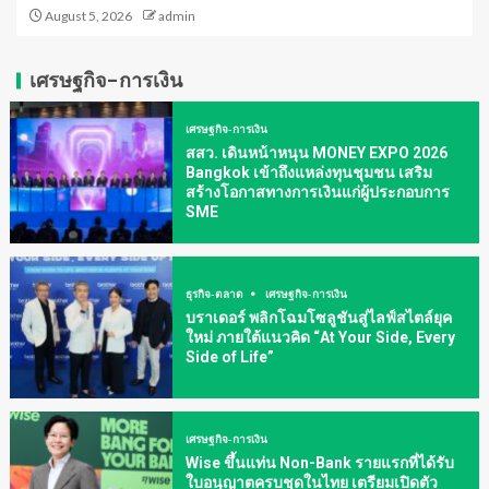
August 5, 2026
admin
เศรษฐกิจ-การเงิน
เศรษฐกิจ-การเงิน
สสว. เดินหน้าหนุน MONEY EXPO 2026
Bangkok เข้าถึงแหล่งทุนชุมชน เสริม
สร้างโอกาสทางการเงินแก่ผู้ประกอบการ
SME
ธุรกิจ-ตลาด
เศรษฐกิจ-การเงิน
บราเดอร์ พลิกโฉมโซลูชันสู่ไลฟ์สไตล์ยุค
ใหม่ ภายใต้แนวคิด “At Your Side, Every
Side of Life”
เศรษฐกิจ-การเงิน
Wise ขึ้นแท่น Non-Bank รายแรกที่ได้รับ
ใบอนุญาตครบชุดในไทย เตรียมเปิดตัว