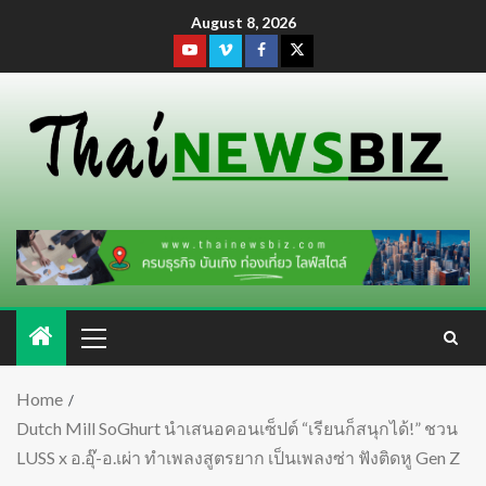
August 8, 2026
Home
Dutch Mill SoGhurt นำเสนอคอนเซ็ปต์ “เรียนก็สนุกได้!” ชวน
LUSS x อ.อุ๊-อ.เผ่า ทำเพลงสูตรยาก เป็นเพลงซ่า ฟังติดหู Gen Z