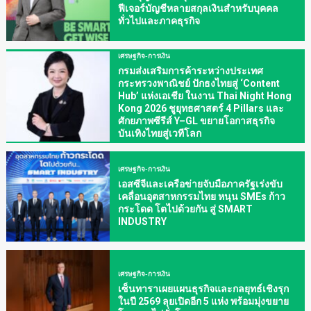
ฟีเจอร์บัญชีหลายสกุลเงินสำหรับบุคคล
ทั่วไปและภาคธุรกิจ
เศรษฐกิจ-การเงิน
กรมส่งเสริมการค้าระหว่างประเทศ
กระทรวงพาณิชย์ ปักธงไทยสู่ ‘Content
Hub’ แห่งเอเชีย ในงาน Thai Night Hong
Kong 2026 ชูยุทธศาสตร์ 4 Pillars และ
ศักยภาพซีรีส์ Y–GL ขยายโอกาสธุรกิจ
บันเทิงไทยสู่เวทีโลก
เศรษฐกิจ-การเงิน
เอสซีจีและเครือข่ายจับมือภาครัฐเร่งขับ
เคลื่อนอุตสาหกรรมไทย หนุน SMEs ก้าว
กระโดด โตไปด้วยกัน สู่ SMART
INDUSTRY
เศรษฐกิจ-การเงิน
เซ็นทาราเผยแผนธุรกิจและกลยุทธ์เชิงรุก
ในปี 2569 ลุยเปิดอีก 5 แห่ง พร้อมมุ่งขยาย