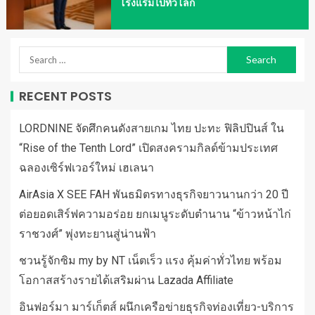
โรงแรมไปทั่วโลก
RECENT POSTS
LORDNINE จัดศึกคนดังสายเกม ไทย ปะทะ ฟิลิปปินส์ ใน
“Rise of the Tenth Lord” เปิดสงครามกิลด์ข้ามประเทศ
ฉลองเซิร์ฟเวอร์ใหม่ เฮเลนา
AirAsia X SEE FAH พันธมิตรทางธุรกิจยาวนานกว่า 20 ปี
ต่อยอดเสิร์ฟความอร่อย ยกเมนูระดับตำนาน “ข้าวหน้าไก่
ราชวงศ์” พุ่งทะยานสู่น่านฟ้า
ชวนรู้จักซิม my by NT เน็ตเร็ว แรง คุ้มค่าทั่วไทย พร้อม
โอกาสสร้างรายได้เสริมผ่าน Lazada Affiliate
อินฟอร์มา มาร์เก็ตส์ ผนึกเครือข่ายธุรกิจท่องเที่ยว-บริการ