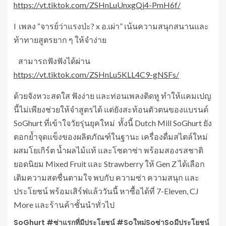
https://vt.tiktok.com/ZSHnLuUnxgQj4-PmH6f/
l เพลง “จารย์ว่าแรงป่ะ? x อ.เผ่า” เน้นความสนุกสนานและ
ท้าทายสูตรยาก ๆ ให้จำง่าย
สามารถฟังฟังได้ผ่าน
https://vt.tiktok.com/ZSHnLu5KLL4C9-gNSFs/
ด้วยจังหวะสดใส ฟังง่าย และท่อนเพลงติดหู ทำให้แคมเปญ
นี้ไม่เพียงช่วยให้จำสูตรได้ แต่ยังสะท้อนตัวตนของแบรนด์
SoGhurt ที่เข้าใจวัยรุ่นยุคใหม่ ทั้งนี้ Dutch Mill SoGhurt ยัง
ตอกย้ำจุดแข็งของผลิตภัณฑ์ในฐานะ เครื่องดื่มสไตล์ใหม่
ผสมโยเกิร์ต น้ำผลไม้แท้ และโซดาซ่า พร้อมสองรสชาติ
ยอดนิยม Mixed Fruit และ Strawberry ให้ Gen Z ได้เลือก
เติมความสดชื่นตามใจ พบกับ ความซ่า ความสนุก และ
ประโยชน์ พร้อมเสิร์ฟแล้ววันนี้ หาซื้อได้ที่ 7-Eleven, CJ
More และร้านค้าชั้นนำทั่วไป
SoGhurt #ซ่าแรกที่มีประโยชน์ #Soใหม่Soซ่าSoมีประโยชน์