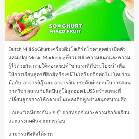
Dutch Mill SoGhurt เครื่องดื่มโยเกิร์ตโซดาสุดซ่า เปิดตัว
แคมเปญ Music Marketingที่รวมพลังความสนุกและความ
รู้ไว้ด้วยกัน ภายใต้คอนเซ็ปต์ “ซ่าแรกที่มีประโยชน์” เพื่อ
ให้การเรียนสูตรฟิสิกส์หรือเคมีไม่เครียดอีกต่อไป! โดยร่วม
มือกับ อาจารย์อุ๊ และ อาจารย์เผ่า ระดับตำนานในการสอน
กวดวิชา ผสานกับศิลปินดูโอ้สุดฮอต LUSS สร้างเพลงที่
เปลี่ยนสูตรยากให้กลายเป็นเพลงติดหูอย่างสนุกสนาน คือ
l เพลง “เคมีตรงกัน x อ.อุ๊” ถ่ายทอดจังหวะความรักวัยเรียน
และแรงกดดันจากการสอบ
สามารถฟังฟังได้ผ่าน