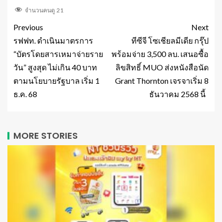
จำนวนคนดู
21
Previous
Next
รฟฟท. ดำเนินมาตรการ
ทีซีจี โซเชียลมีเดีย กรุ๊ป
“บัตรโดยสารเหมาจ่ายราย
พร้อมจ่าย 3,500 ลบ. เสนอซื้อ
วัน” สูงสุด ไม่เกิน 40 บาท
ลิขสิทธิ์ MUO ส่งหนังสือนัด
ตามนโยบายรัฐบาล เริ่ม 1
Grant Thornton เจรจาเริ่ม 8
ธ.ค. 68
ธันวาคม 2568 นี้
MORE STORIES