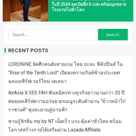
ในปี 2569 ลุยเปิดอีก 5 แห่ง พร้อมมุ่งขยาย
โรงแรมไปทั่วโลก
RECENT POSTS
LORDNINE จัดศึกคนดังสายเกม ไทย ปะทะ ฟิลิปปินส์ ใน
“Rise of the Tenth Lord” เปิดสงครามกิลด์ข้ามประเทศ
ฉลองเซิร์ฟเวอร์ใหม่ เฮเลนา
AirAsia X SEE FAH พันธมิตรทางธุรกิจยาวนานกว่า 20 ปี
ต่อยอดเสิร์ฟความอร่อย ยกเมนูระดับตำนาน “ข้าวหน้าไก่
ราชวงศ์” พุ่งทะยานสู่น่านฟ้า
ชวนรู้จักซิม my by NT เน็ตเร็ว แรง คุ้มค่าทั่วไทย พร้อม
โอกาสสร้างรายได้เสริมผ่าน Lazada Affiliate