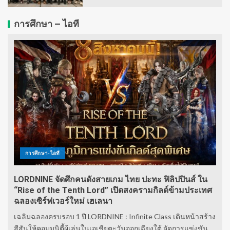
การศึกษา – ไอที
การศึกษา-ไอที
LORDNINE จัดศึกคนดังสายเกม ไทย ปะทะ ฟิลิปปินส์ ใน
“Rise of the Tenth Lord” เปิดสงครามกิลด์ข้ามประเทศ
ฉลองเซิร์ฟเวอร์ใหม่ เฮเลนา
เฉลิมฉลองครบรอบ 1 ปี LORDNINE : Infinite Class เดินหน้าสร้าง
สีสันให้คอมมูนิตี้ผู้เล่นในเอเชียตะวันออกเฉียงใต้ จัดการแข่งขัน