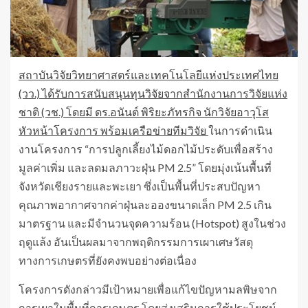
สถาบันวิจัยวิทยาศาสตร์และเทคโนโลยีแห่งประเทศไทย
(วว.) ได้รับการสนับสนุนทุนวิจัยจากสำนักงานการวิจัยแห่ง
ชาติ (วช.) โดยมี ดร.อนันต์ พิริยะภัทรกิจ นักวิจัยอาวุโส
หัวหน้าโครงการ
พร้อมเครือข่ายทีมวิจัย
ในการดำเนิน
งานโครงการ “การปลูกเลี้ยงไม้ดอกไม้ประดับเพื่อสร้าง
มูลค่าเพิ่ม และลดมลภาวะฝุ่น PM 2.5” โดยมุ่งเน้นพื้นที่
จังหวัดเชียงรายและพะเยา ซึ่งเป็นพื้นที่ประสบปัญหา
คุณภาพอากาศจากค่าฝุ่นละอองขนาดเล็ก PM 2.5 เกิน
มาตรฐาน และมีจำนวนจุดความร้อน (Hotspot) สูงในช่วง
ฤดูแล้ง อันเป็นผลมาจากพฤติกรรมการเผาเศษวัสดุ
ทางการเกษตรที่ยังคงพบอย่างต่อเนื่อง
โครงการดังกล่าวมีเป้าหมายเพื่อแก้ไขปัญหามลพิษจาก
การเผาในพื้นที่การเกษตร โดยส่งเสริมการใช้ประโยชน์