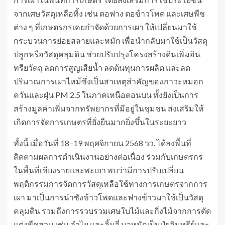
จากเศษวัสดุเหลือทิ้ง เช่น ตอฟาง ตอข้าวโพด และเศษพืช
ต่าง ๆ ที่เกษตรกรเคยกำจัดด้วยการเผา ให้เปลี่ยนมาใช้
กระบวนการย่อยสลายและหมัก เพื่อนำกลับมาใช้เป็นวัสดุ
ปลูกหรือวัสดุคลุมดิน ช่วยปรับปรุงโครงสร้างดินเพิ่มอิน
ทรียวัตถุ ลดการสูญเสียน้ำ ลดต้นทุนการผลิต และลด
ปริมาณการเผาไหม้ซึ่งเป็นสาเหตุสำคัญของภาวะหมอก
ควันและฝุ่น PM 2.5 ในภาคเหนือตอนบน ทั้งยังเป็นการ
สร้างมูลค่าเพิ่มจากทรัพยากรที่มีอยู่ในชุมชน ส่งเสริมให้
เกิดการจัดการเกษตรที่ยั่งยืนมากยิ่งขึ้นในระยะยาว
ทั้งนี้ เมื่อวันที่ 18–19 พฤศจิกายน 2568 วว. ได้ลงพื้นที่
ติดตามผลการดำเนินงานอย่างต่อเนื่อง ร่วมกับเกษตรกร
ในพื้นที่เชียงรายและพะเยา พบว่ามีการปรับเปลี่ยน
พฤติกรรมการจัดการวัสดุเหลือใช้ทางการเกษตรจากการ
เผา มาเป็นการนำซังข้าวโพดและฟางข้าวมาใช้เป็นวัสดุ
คลุมดิน รวมถึงการรวบรวมเศษใบไม้และกิ่งไม้จากการตัด
แต่งพืชสวน เช่น ลำไย และลิ้นจี่ มาหมักเป็นปุ๋ยอินทรีย์และ