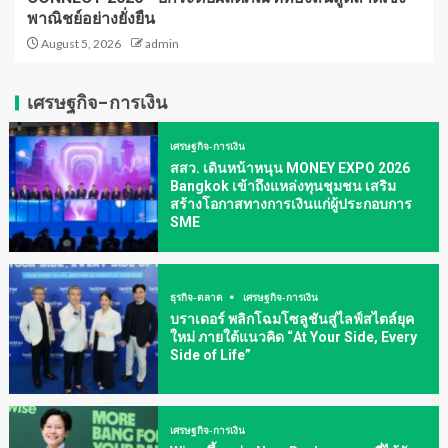
พาณิชย์อย่างยั่งยืน
August 5, 2026
admin
เศรษฐกิจ-การเงิน
เศรษฐกิจ-การเงิน
สสว. เดินหน้าหนุน MONEY EXPO 2026
Bangkok เข้าถึงแหล่งทุนชุมชน เสริม
สร้างโอกาสทางการเงินแก่ผู้ประกอบการ
SME
ธุรกิจ-ตลาด
เศรษฐกิจ-การเงิน
บราเดอร์ พลิกโฉมโซลูชันสู่ไลฟ์สไตล์ยุค
ใหม่ ภายใต้แนวคิด “At Your Side, Every
Side of Life”
เศรษฐกิจ-การเงิน