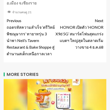
อ.เมือง จ.เชียงราย
จำนวนคนดู
21
Previous
Next
ถอดรหัสความสำเร็จ ‘ตรีวิทย์
HONOR เปิดตัว ‘HONOR
พิชณุษากร’ ทายาทรุ่น 3
X9d 5G’ สมาร์ตโฟนสุดแกร่ง
นำพา Neil’s Tavern
แบตฯ ใหญ่สุดในตลาดเริ่ม
Restaurant & Bake Shoppe สู่
วางขาย 4 ธ.ค.68
ตำนานสเต็กเหนือกาลเวลา
MORE STORIES