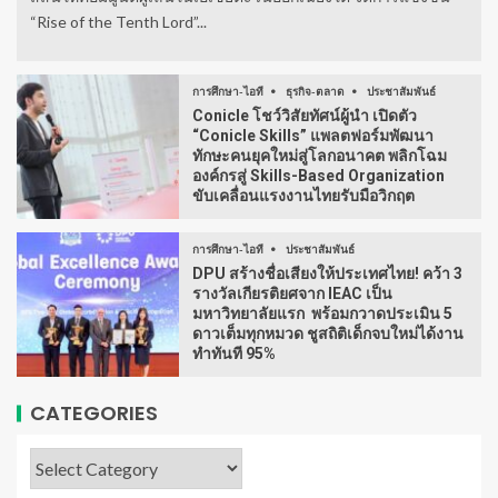
“Rise of the Tenth Lord”...
การศึกษา-ไอที
ธุรกิจ-ตลาด
ประชาสัมพันธ์
Conicle โชว์วิสัยทัศน์ผู้นำ เปิดตัว
“Conicle Skills” แพลตฟอร์มพัฒนา
ทักษะคนยุคใหม่สู่โลกอนาคต พลิกโฉม
องค์กรสู่ Skills-Based Organization
ขับเคลื่อนแรงงานไทยรับมือวิกฤต
การศึกษา-ไอที
ประชาสัมพันธ์
DPU สร้างชื่อเสียงให้ประเทศไทย! คว้า 3
รางวัลเกียรติยศจาก IEAC เป็น
มหาวิทยาลัยแรก พร้อมกวาดประเมิน 5
ดาวเต็มทุกหมวด ชูสถิติเด็กจบใหม่ได้งาน
ทำทันที 95%
CATEGORIES