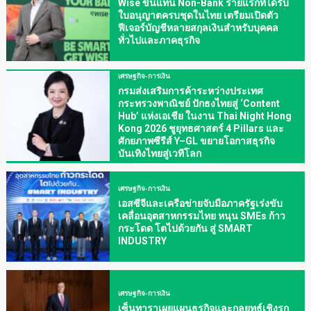
Wise ขึ้นแท่น Non-Bank รายแรกที่ได้รับ
ใบอนุญาตครบชุดในไทย เตรียมเปิดตัว
ฟีเจอร์บัญชีหลายสกุลเงินสำหรับบุคคล
ทั่วไปและภาคธุรกิจ
เศรษฐกิจ-การเงิน
กรมส่งเสริมการค้าระหว่างประเทศ
กระทรวงพาณิชย์ ปักธงไทยสู่ ‘Content
Hub’ แห่งเอเชีย ในงาน Thai Night Hong
Kong 2026 ชูยุทธศาสตร์ 4 Pillars และ
ศักยภาพซีรีส์ Y–GL ขยายโอกาสธุรกิจ
บันเทิงไทยสู่เวทีโลก
เศรษฐกิจ-การเงิน
เอสซีจีและเครือข่ายจับมือภาครัฐเร่งขับ
เคลื่อนอุตสาหกรรมไทย หนุน SMEs ก้าว
กระโดด โตไปด้วยกัน สู่ SMART
INDUSTRY
เศรษฐกิจ-การเงิน
เซ็นทาราเผยแผนธุรกิจและกลยุทธ์เชิงรุก