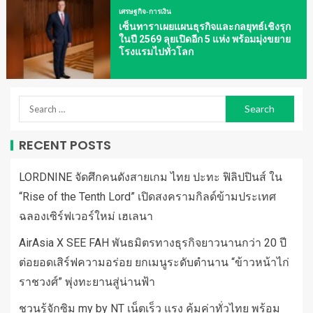
เศรษฐกิจ-การเงิน
เซ็นทาราเผยแผนธุรกิจและกลยุทธ์เชิงรุก
ในปี 2569 ลุยเปิดอีก 5 แห่ง พร้อมมุ่งขยาย
โรงแรมไปทั่วโลก
RECENT POSTS
LORDNINE จัดศึกคนดังสายเกม ไทย ปะทะ ฟิลิปปินส์ ใน
“Rise of the Tenth Lord” เปิดสงครามกิลด์ข้ามประเทศ
ฉลองเซิร์ฟเวอร์ใหม่ เฮเลนา
AirAsia X SEE FAH พันธมิตรทางธุรกิจยาวนานกว่า 20 ปี
ต่อยอดเสิร์ฟความอร่อย ยกเมนูระดับตำนาน “ข้าวหน้าไก่
ราชวงศ์” พุ่งทะยานสู่น่านฟ้า
ชวนรู้จักซิม my by NT เน็ตเร็ว แรง คุ้มค่าทั่วไทย พร้อม