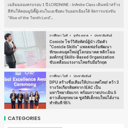
เฉลิมฉลองครบรอบ 1 ปี LORDNINE : Infinite Class เดินหน้าสร้าง
สีสันให้คอมมูนิตี้ผู้เล่นในเอเชียตะวันออกเฉียงใต้ จัดการแข่งขัน
“Rise of the Tenth Lord”...
การศึกษา-ไอที
ธุรกิจ-ตลาด
ประชาสัมพันธ์
Conicle โชว์วิสัยทัศน์ผู้นำ เปิดตัว
“Conicle Skills” แพลตฟอร์มพัฒนา
ทักษะคนยุคใหม่สู่โลกอนาคต พลิกโฉม
องค์กรสู่ Skills-Based Organization
ขับเคลื่อนแรงงานไทยรับมือวิกฤต
การศึกษา-ไอที
ประชาสัมพันธ์
DPU สร้างชื่อเสียงให้ประเทศไทย! คว้า 3
รางวัลเกียรติยศจาก IEAC เป็น
มหาวิทยาลัยแรก พร้อมกวาดประเมิน 5
ดาวเต็มทุกหมวด ชูสถิติเด็กจบใหม่ได้งาน
ทำทันที 95%
CATEGORIES