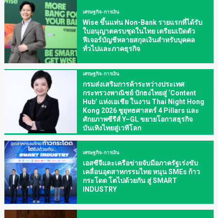
เศรษฐกิจ-การเงิน
Wise ขึ้นแท่น Non-Bank รายแรกที่ได้รับ
ใบอนุญาตครบชุดในไทย เตรียมเปิดตัว
ฟีเจอร์บัญชีหลายสกุลเงินสำหรับบุคคล
ทั่วไปและภาคธุรกิจ
เศรษฐกิจ-การเงิน
กรมส่งเสริมการค้าระหว่างประเทศ
กระทรวงพาณิชย์ ปักธงไทยสู่ ‘Content
Hub’ แห่งเอเชีย ในงาน Thai Night Hong
Kong 2026 ชูยุทธศาสตร์ 4 Pillars และ
ศักยภาพซีรีส์ Y–GL ขยายโอกาสธุรกิจ
บันเทิงไทยสู่เวทีโลก
เศรษฐกิจ-การเงิน
เอสซีจีและเครือข่ายจับมือภาครัฐเร่งขับ
เคลื่อนอุตสาหกรรมไทย หนุน SMEs ก้าว
กระโดด โตไปด้วยกัน สู่ SMART
INDUSTRY