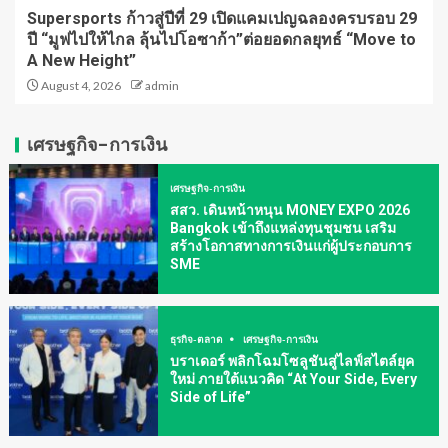
Supersports ก้าวสู่ปีที่ 29 เปิดแคมเปญฉลองครบรอบ 29
ปี “มูฟไปให้ไกล ลุ้นไปโอซาก้า”ต่อยอดกลยุทธ์ “Move to
A New Height”
August 4, 2026
admin
เศรษฐกิจ-การเงิน
เศรษฐกิจ-การเงิน
สสว. เดินหน้าหนุน MONEY EXPO 2026
Bangkok เข้าถึงแหล่งทุนชุมชน เสริม
สร้างโอกาสทางการเงินแก่ผู้ประกอบการ
SME
ธุรกิจ-ตลาด
เศรษฐกิจ-การเงิน
บราเดอร์ พลิกโฉมโซลูชันสู่ไลฟ์สไตล์ยุค
ใหม่ ภายใต้แนวคิด “At Your Side, Every
Side of Life”