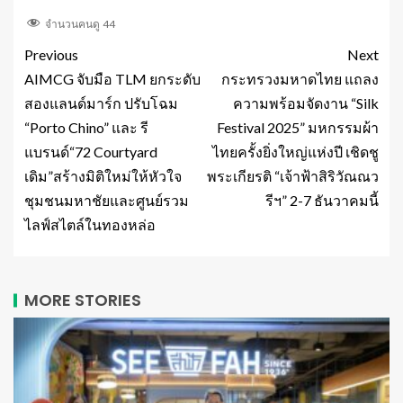
จำนวนคนดู
44
Previous
Next
AIMCG จับมือ TLM ยกระดับ
กระทรวงมหาดไทย แถลง
สองแลนด์มาร์ก ปรับโฉม
ความพร้อมจัดงาน “Silk
“Porto Chino” และ รี
Festival 2025” มหกรรมผ้า
แบรนด์“72 Courtyard
ไทยครั้งยิ่งใหญ่แห่งปี เชิดชู
เดิม”สร้างมิติใหม่ให้หัวใจ
พระเกียรติ “เจ้าฟ้าสิริวัณณว
ชุมชนมหาชัยและศูนย์รวม
รีฯ” 2-7 ธันวาคมนี้
ไลฟ์สไตล์ในทองหล่อ
MORE STORIES