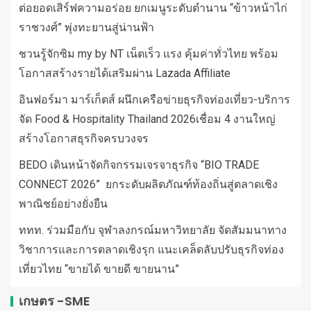
ต่อยอดเสิร์ฟความอร่อย ยกเมนูระดับตำนาน “ข้าวหน้าไก่
ราชวงศ์” พุ่งทะยานสู่น่านฟ้า
ชวนรู้จักซิม my by NT เน็ตเร็ว แรง คุ้มค่าทั่วไทย พร้อม
โอกาสสร้างรายได้เสริมผ่าน Lazada Affiliate
อินฟอร์มา มาร์เก็ตส์ ผนึกเครือข่ายธุรกิจท่องเที่ยว-บริการ
จัด Food & Hospitality Thailand 2026เชื่อม 4 งานใหญ่
สร้างโอกาสธุรกิจครบวงจร
BEDO เดินหน้าจัดกิจกรรมเจรจาธุรกิจ “BIO TRADE
CONNECT 2026” ยกระดับผลิตภัณฑ์ท้องถิ่นสู่ตลาดเชิง
พาณิชย์อย่างยั่งยืน
ททท. ร่วมมือกับ จุฬาลงกรณ์มหาวิทยาลัย จัดสัมมนาทาง
วิชาการและการตลาดเชิงรุก แนะเคล็ดลับปรับธุรกิจท่อง
เที่ยวไทย “ขายได้ ขายดี ขายนาน”
เกษตร -SME