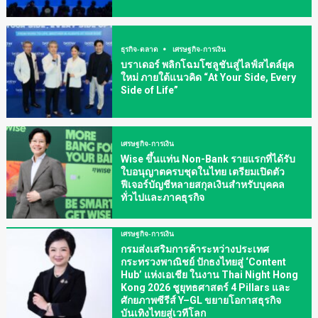
ธุรกิจ-ตลาด
เศรษฐกิจ-การเงิน
บราเดอร์ พลิกโฉมโซลูชันสู่ไลฟ์สไตล์ยุค
ใหม่ ภายใต้แนวคิด “At Your Side, Every
Side of Life”
เศรษฐกิจ-การเงิน
Wise ขึ้นแท่น Non-Bank รายแรกที่ได้รับ
ใบอนุญาตครบชุดในไทย เตรียมเปิดตัว
ฟีเจอร์บัญชีหลายสกุลเงินสำหรับบุคคล
ทั่วไปและภาคธุรกิจ
เศรษฐกิจ-การเงิน
กรมส่งเสริมการค้าระหว่างประเทศ
กระทรวงพาณิชย์ ปักธงไทยสู่ ‘Content
Hub’ แห่งเอเชีย ในงาน Thai Night Hong
Kong 2026 ชูยุทธศาสตร์ 4 Pillars และ
ศักยภาพซีรีส์ Y–GL ขยายโอกาสธุรกิจ
บันเทิงไทยสู่เวทีโลก