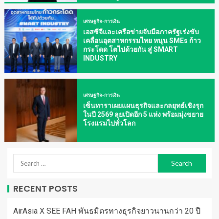
เศรษฐกิจ-การเงิน
เอสซีจีและเครือข่ายจับมือภาครัฐเร่งขับ
เคลื่อนอุตสาหกรรมไทย หนุน SMEs ก้าว
กระโดด โตไปด้วยกัน สู่ SMART
INDUSTRY
เศรษฐกิจ-การเงิน
เซ็นทาราเผยแผนธุรกิจและกลยุทธ์เชิงรุก
ในปี 2569 ลุยเปิดอีก 5 แห่ง พร้อมมุ่งขยาย
โรงแรมไปทั่วโลก
RECENT POSTS
AirAsia X SEE FAH พันธมิตรทางธุรกิจยาวนานกว่า 20 ปี