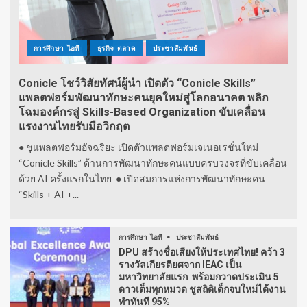
การศึกษา-ไอที
ธุรกิจ-ตลาด
ประชาสัมพันธ์
Conicle โชว์วิสัยทัศน์ผู้นำ เปิดตัว “Conicle Skills”
แพลตฟอร์มพัฒนาทักษะคนยุคใหม่สู่โลกอนาคต พลิก
โฉมองค์กรสู่ Skills-Based Organization ขับเคลื่อน
แรงงานไทยรับมือวิกฤต
● ชูแพลตฟอร์มอัจฉริยะ เปิดตัวแพลตฟอร์มเจเนอเรชั่นใหม่
“Conicle Skills” ด้านการพัฒนาทักษะคนแบบครบวงจรที่ขับเคลื่อน
ด้วย AI ครั้งแรกในไทย ● เปิดสมการแห่งการพัฒนาทักษะคน
“Skills + AI +...
การศึกษา-ไอที
ประชาสัมพันธ์
DPU สร้างชื่อเสียงให้ประเทศไทย! คว้า 3
รางวัลเกียรติยศจาก IEAC เป็น
มหาวิทยาลัยแรก พร้อมกวาดประเมิน 5
ดาวเต็มทุกหมวด ชูสถิติเด็กจบใหม่ได้งาน
ทำทันที 95%