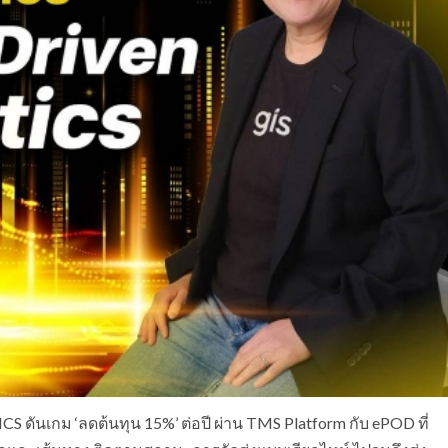
ดันเกม ‘ลดต้นทุน 15%’ ต่อปี ผ่าน TMS Platform กับ ePOD ที่