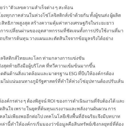
เผยว่า “ตัวเลขความสำเร็จต่าง ๆ สะท้อน
งทุกภาคส่วนในห่วงโซ่โลจิสติกส์เข้าด้วยกัน ทั้งผู้ขนส่ง ผู้ผลิต
ระสิทธิภาพสูงสุด สร้างความคุ้มค่าทางเศรษฐกิจในระยะยาว
็นการเปลี่ยนผ่านของอุตสาหกรรมที่ชัดเจนทั้งการปรับใช้งานที่มา
รถบริหารต้นทุน วางแผนและตัดสินใจจากข้อมูลจริงได้อย่าง
มโลจิสติกส์ไทยและโลก ท่ามกลางการแข่งขัน
ุดท้ายถึงมือผู้บริโภค ที่ทวีความเข้มข้นมากขึ้น
ดดันด้านสิ่งแวดล้อมและมาตรฐาน ESG ที่บีบให้องค์กรต้อง
ามไม่แน่นอนทางภูมิรัฐศาสตร์ที่ทำให้ห่วงโซ่อุปทานต้องปรับเส้น
ห้องค์กรต่าง ๆ ต้องพิสูจน์ ROI ของการดำเนินงานที่จับต้องได้ และ
ตัดสินใจ เพราะในยุคที่ต้นทุนแรงงานและพลังงานผันผวน การ
่เพียงพออีกต่อไป เทคโนโลยีเชิงพื้นที่อัจฉริยะจึงมีบทบาท
่านี้ทำให้องค์กรเริ่มมองว่าข้อมูลคือสินทรัพย์เชิงกลยุทธ์ที่ต้อง