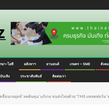
กษา-ไอที
อสังหาฯ
ยานยนต์
เกษตร – SME
สังค
บันเทิง
ประชาสัมพันธ์
ติดต่อเรา
่อนกลยุทธ์ ‘ลดต้นทุน’ แก้เกม ขนส่งไทยด้วย ‘TMS แพลตฟอร์ม’ พา 