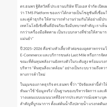
ดร.ธนพร ฐิติสวัสดิ์ ประธานบริษัท จีไอเอส จำกัด เปิด
ว่า TMS Platform ของเราได้กลายเป็นโซลูชันที่เชื่อมโย
และคู่ค้าธุรกิจ ให้สามารถทำงานร่วมกันได้อย่างมีป
เทคโนโลยีเชิงพื้นที่อัจฉริยะจึงมีบทบาทสำคัญ เราเห
กกว่าเครื่องมือติดตาม เป็นระบบกลางที่ช่วยให้สามา
แม่นยำ”
ปี 2025–2026 คือช่วงหัวเลี้ยวหัวต่อของอุตสาหกรร
E-Commerce และบริการขนส่ง Last Mile หรือการจัดส่งส
ขณะที่ต้นทุนพลังงานยังทรงตัวในระดับสูง พร้อมแรงก
บริหาร “ต้นทุนสิ่งแวดล้อม” อย่างเป็นระบบ รวมถึงคว
ทางการค้าใหม่
ในมุมของภาคธุรกิจ ดร.ธนพร ชี้ว่า “ปัจจัยเหล่านี้ทำใ
หันมาใช้ ‘ข้อมูลจริง’ เป็นฐานของบริหารจัดการ และ
วางแผนแบบแมนนวลที่อิงจากประสบการณ์เฉพาะบุคคลไม
สำคัญที่บูรณาการ ตั้งแต่ต้นน้ำถึงปลายน้ำ แรงกดดันเหล