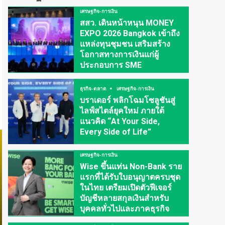
เศรษฐกิจ-การเงิน
สสว. เดินหน้าหนุน MONEY
EXPO 2026 Bangkok เข้าถึง
แหล่งทุนชุมชน เสริมสร้าง
โอกาสทางการเงินแก่ผู้
ประกอบการ SME
ธุรกิจ-ตลาด
เศรษฐกิจ-การเงิน
บราเดอร์ พลิกโฉมโซลูชันสู่
ไลฟ์สไตล์ยุคใหม่ ภายใต้
แนวคิด “At Your Side,
Every Side of Life”
เศรษฐกิจ-การเงิน
Wise ขึ้นแท่น Non-Bank ราย
แรกที่ได้รับใบอนุญาตครบชุด
ในไทย เตรียมเปิดตัวฟีเจอร์
บัญชีหลายสกุลเงินสำหรับ
บุคคลทั่วไปและภาคธุรกิจ