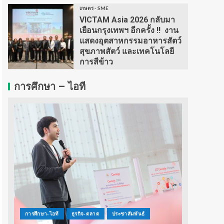
เกษตร - SME
VICTAM Asia 2026 กลับมา
เยือนกรุงเทพฯ อีกครั้ง !! งาน
แสดงอุตสาหกรรมอาหารสัตว์
สุขภาพสัตว์ และเทคโนโลยี
การสีข้าว
การศึกษา – ไอที
การศึกษา-ไอที
ธุรกิจ-ตลาด
ประชาสัมพันธ์