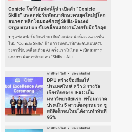
Conicle โชว์วิสัยทัศน์ผู้นำ เปิดตัว “Conicle
Skills” แพลตฟอร์มพัฒนาทักษะคนยุคใหม่สู่โลก
อนาคต พลิกโฉมองค์กรสู่ Skills-Based
Organization ขับเคลื่อนแรงงานไทยรับมือวิกฤต
● ชูแพลตฟอร์มอัจฉริยะ เปิดตัวแพลตฟอร์มเจเนอเรชั่น
ใหม่ “Conicle Skills” ด้านการพัฒนาทักษะคนแบบครบ
วงจรที่ขับเคลื่อนด้วย AI ครั้งแรกในไทย ● เปิดสมการ
แห่งการพัฒนาทักษะคน “Skills + AI +...
การศึกษา-ไอที
ประชาสัมพันธ์
DPU สร้างชื่อเสียงให้
ประเทศไทย! คว้า 3 รางวัล
เกียรติยศจาก IEAC เป็น
มหาวิทยาลัยแรก พร้อมกวาด
ประเมิน 5 ดาวเต็มทุกหมวด ชู
สถิติเด็กจบใหม่ได้งานทำทันที
95%
การศึกษา-ไอที
ประชาสัมพันธ์