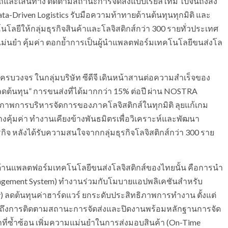
รถและเส้นทาง ติดตามสถานะการจัดส่งแบบเรียลไทม์ ไปจนถึงส่ง
ta-Driven Logistics รับมือความท้าทายด้านต้นทุนทุกมิติ และ
ยีให้กลุ่มธุรกิจสินค้าและโลจิสติกส์กว่า 300 รายทั่วประเทศ
่างแม่นยำ คุ้มค่า ตอกย้ำการเป็นผู้นำแพลตฟอร์มเทคโนโลยีขนส่งโล
ครบวงจร ในกลุ่มบริษัท ซีดีจี เดินหน้าสานต่อความสำเร็จของ
ดต้นทุน” การขนส่งที่ได้มากกว่า 15% ต่อปี ผ่าน NOSTRA
กยภาพการบริหารจัดการของภาคโลจิสติกส์ในทุกมิติ ลุยแก้เกม
งคุ้มค่า ทำงานเคียงข้างพันธมิตรเพื่อวิเคราะห์และพัฒนา
จ หลังได้รับความสนใจจากกลุ่มธุรกิจโลจิสติกส์กว่า 300 ราย
นำด้านแพลตฟอร์มเทคโนโลยีขนส่งโลจิสติกส์ของไทยนั้น คือการนำ
agement System) ทำงานร่วมกับโมบายแอปพลิเคชันสำหรับ
ry) ลดต้นทุนค่าฮาร์ดแวร์ ยกระดับประสิทธิภาพการทำงาน ตั้งแต่
นถึงการติดตามสถานะการจัดส่งและปิดงานพร้อมหลักฐานการจัด
ที่ซ้ำซ้อน เพิ่มความแม่นยำในการส่งมอบสินค้า (On-Time