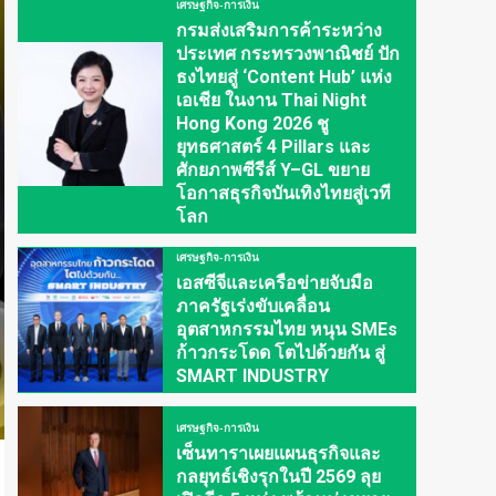
เศรษฐกิจ-การเงิน
กรมส่งเสริมการค้าระหว่าง
ประเทศ กระทรวงพาณิชย์ ปัก
ธงไทยสู่ ‘Content Hub’ แห่ง
เอเชีย ในงาน Thai Night
Hong Kong 2026 ชู
ยุทธศาสตร์ 4 Pillars และ
ศักยภาพซีรีส์ Y–GL ขยาย
โอกาสธุรกิจบันเทิงไทยสู่เวที
โลก
เศรษฐกิจ-การเงิน
เอสซีจีและเครือข่ายจับมือ
ภาครัฐเร่งขับเคลื่อน
อุตสาหกรรมไทย หนุน SMEs
ก้าวกระโดด โตไปด้วยกัน สู่
SMART INDUSTRY
เศรษฐกิจ-การเงิน
เซ็นทาราเผยแผนธุรกิจและ
กลยุทธ์เชิงรุกในปี 2569 ลุย