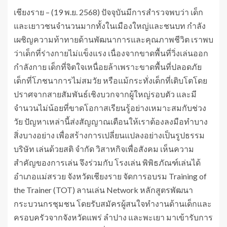
เชียงราย – (19 พ.ย. 2568) ปัจจุบันมีการสำรวจพบว่า เด็ก
และเยาวชนจำนวนมากทั้งในเมืองใหญ่และชนบท กำลัง
เผชิญความท้าทายด้านพัฒนาการและคุณภาพชีวิต เราพบ
ว่าเด็กที่ร่างกายไม่แข็งแรง เนื่องจากขาดพื้นที่วิ่งเล่นออก
กำลังกาย เด็กที่จิตใจเหนื่อยล้าเพราะขาดพื้นที่ปลอดภัย
เด็กที่โภชนาการไม่สมวัย หรือแม้กระทั่งเด็กที่เติบโตโดย
ปราศจากสายสัมพันธ์เชิงบวกจากผู้ใหญ่รอบตัว และมี
จำนวนไม่น้อยที่ขาดโอกาสเรียนรู้อย่างเหมาะสมกับช่วง
วัย ปัญหาเหล่านี้ส่งสัญญาณเตือนให้เราต้องลงมือทำบาง
สิ่งบางอย่าง เพื่อสร้างการเปลี่ยนแปลงอย่างเป็นรูปธรรม
บริษัท เล่นด้วยสติ จำกัด วิสาหกิจเพื่อสังคม เห็นความ
สำคัญของการเล่น จึงร่วมกับ โรงเล่น พิพิธภัณฑ์เล่นได้
อำเภอแม่สรวย จังหวัดเชียงราย จัดการอบรม Training of
the Trainer (TOT) ลานเล่น Network หลักสูตรพัฒนา
กระบวนกรชุมชน โดยรับสมัครผู้สนใจทำงานด้านเด็กและ
ครอบครัวจากจังหวัดแพร่ ลำปาง และพะเยา มาเข้ารับการ