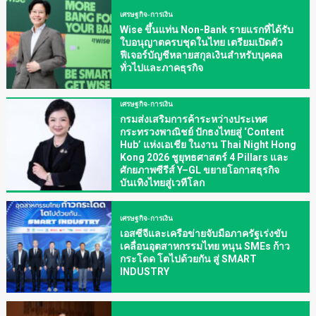
เศรษฐกิจ-การเงิน
Wise ขึ้นแท่น Non-Bank รายแรกที่ได้รับ
ใบอนุญาตครบชุดในไทย เตรียมเปิดตัว
ฟีเจอร์บัญชีหลายสกุลเงินสำหรับบุคคล
ทั่วไปและภาคธุรกิจ
เศรษฐกิจ-การเงิน
กรมส่งเสริมการค้าระหว่างประเทศ
กระทรวงพาณิชย์ ปักธงไทยสู่ ‘Content
Hub’ แห่งเอเชีย ในงาน Thai Night Hong
Kong 2026 ชูยุทธศาสตร์ 4 Pillars และ
ศักยภาพซีรีส์ Y–GL ขยายโอกาสธุรกิจ
บันเทิงไทยสู่เวทีโลก
เศรษฐกิจ-การเงิน
เอสซีจีและเครือข่ายจับมือภาครัฐเร่งขับ
เคลื่อนอุตสาหกรรมไทย หนุน SMEs ก้าว
กระโดด โตไปด้วยกัน สู่ SMART
INDUSTRY