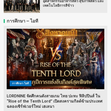
อุตสาหกรรมอาหารสัตว์ สุขภาพสัตว์ และ
เทคโนโลยีการสีข้าว
การศึกษา – ไอที
การศึกษา-ไอที
LORDNINE จัดศึกคนดังสายเกม ไทย ปะทะ ฟิลิปปินส์ ใน
“Rise of the Tenth Lord” เปิดสงครามกิลด์ข้ามประเทศ
ฉลองเซิร์ฟเวอร์ใหม่ เฮเลนา