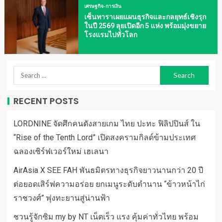
เศรษฐกิจ-การเงิน
เซ็นทาราเผยแผนธุรกิจและกลยุทธ์เชิงรุก
ในปี 2569 ลุยเปิดอีก 5 แห่ง พร้อมมุ่งขยาย
โรงแรมไปทั่วโลก
RECENT POSTS
LORDNINE จัดศึกคนดังสายเกม ไทย ปะทะ ฟิลิปปินส์ ใน
“Rise of the Tenth Lord” เปิดสงครามกิลด์ข้ามประเทศ
ฉลองเซิร์ฟเวอร์ใหม่ เฮเลนา
AirAsia X SEE FAH พันธมิตรทางธุรกิจยาวนานกว่า 20 ปี
ต่อยอดเสิร์ฟความอร่อย ยกเมนูระดับตำนาน “ข้าวหน้าไก่
ราชวงศ์” พุ่งทะยานสู่น่านฟ้า
ชวนรู้จักซิม my by NT เน็ตเร็ว แรง คุ้มค่าทั่วไทย พร้อม