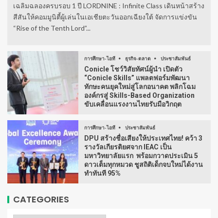
เฉลิมฉลองครบรอบ 1 ปี LORDNINE : Infinite Class เดินหน้าสร้าง
สีสันให้คอมมูนิตี้ผู้เล่นในเอเชียตะวันออกเฉียงใต้ จัดการแข่งขัน
“Rise of the Tenth Lord”...
การศึกษา-ไอที
ธุรกิจ-ตลาด
ประชาสัมพันธ์
Conicle โชว์วิสัยทัศน์ผู้นำ เปิดตัว
“Conicle Skills” แพลตฟอร์มพัฒนา
ทักษะคนยุคใหม่สู่โลกอนาคต พลิกโฉม
องค์กรสู่ Skills-Based Organization
ขับเคลื่อนแรงงานไทยรับมือวิกฤต
การศึกษา-ไอที
ประชาสัมพันธ์
DPU สร้างชื่อเสียงให้ประเทศไทย! คว้า 3
รางวัลเกียรติยศจาก IEAC เป็น
มหาวิทยาลัยแรก พร้อมกวาดประเมิน 5
ดาวเต็มทุกหมวด ชูสถิติเด็กจบใหม่ได้งาน
ทำทันที 95%
CATEGORIES