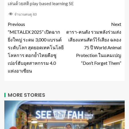
เล่นด้วยสติ play based learning SE
จำนวนคนดู
83
Previous
Next
“METALEX 2025” เปิดฉาก
ดารา-คนดัง รวมพลังร่วมส่ง
ยิ่งใหญ่ ระดม 3,000 แบรนด์
เสียงแทนสัตว์ไร้เสียง ฉลอง
ระดับโลก สุดยอดเทคโนโลยี
75 ปี World Animal
โลหการ ตอกย้ำไทยคือซู
Protection ในแคมเปญ
เปอร์ฮับอุตสาหกรรม 4.0
“Don’t Forget Them”
แห่งอาเซียน
MORE STORIES