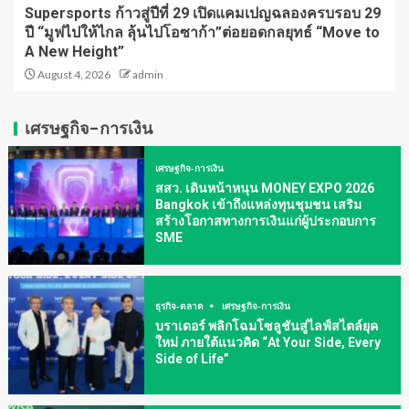
Supersports ก้าวสู่ปีที่ 29 เปิดแคมเปญฉลองครบรอบ 29
ปี “มูฟไปให้ไกล ลุ้นไปโอซาก้า”ต่อยอดกลยุทธ์ “Move to
A New Height”
August 4, 2026
admin
เศรษฐกิจ-การเงิน
เศรษฐกิจ-การเงิน
สสว. เดินหน้าหนุน MONEY EXPO 2026
Bangkok เข้าถึงแหล่งทุนชุมชน เสริม
สร้างโอกาสทางการเงินแก่ผู้ประกอบการ
SME
ธุรกิจ-ตลาด
เศรษฐกิจ-การเงิน
บราเดอร์ พลิกโฉมโซลูชันสู่ไลฟ์สไตล์ยุค
ใหม่ ภายใต้แนวคิด “At Your Side, Every
Side of Life”