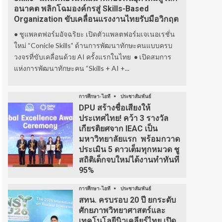
อนาคต พลิกโฉมองค์กรสู่ Skills-Based
Organization ขับเคลื่อนแรงงานไทยรับมือวิกฤต
● ชูแพลตฟอร์มอัจฉริยะ เปิดตัวแพลตฟอร์มเจเนอเรชั่น
ใหม่ “Conicle Skills” ด้านการพัฒนาทักษะคนแบบครบ
วงจรที่ขับเคลื่อนด้วย AI ครั้งแรกในไทย ● เปิดสมการ
แห่งการพัฒนาทักษะคน “Skills + AI +...
การศึกษา-ไอที
ประชาสัมพันธ์
DPU สร้างชื่อเสียงให้
ประเทศไทย! คว้า 3 รางวัล
เกียรติยศจาก IEAC เป็น
มหาวิทยาลัยแรก พร้อมกวาด
ประเมิน 5 ดาวเต็มทุกหมวด ชู
สถิติเด็กจบใหม่ได้งานทำทันที
95%
การศึกษา-ไอที
ประชาสัมพันธ์
สทน. ครบรอบ 20 ปี ยกระดับ
ศักยภาพวิทยาศาสตร์และ
เทคโนโลยีนิวเคลียร์ไทย เปิด