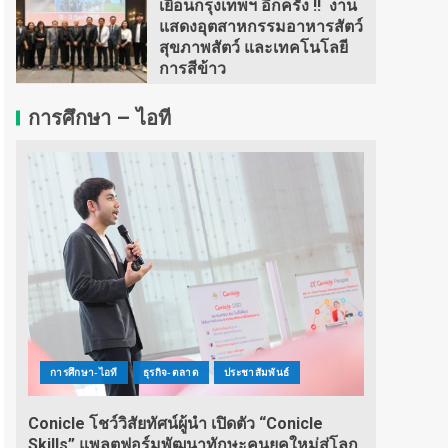
เยือนกรุงเทพฯ อีกครั้ง !! งาน
แสดงอุตสาหกรรมอาหารสัตว์
สุขภาพสัตว์ และเทคโนโลยี
การสีข้าว
การศึกษา – ไอที
การศึกษา-ไอที
ธุรกิจ-ตลาด
ประชาสัมพันธ์
Conicle โชว์วิสัยทัศน์ผู้นำ เปิดตัว “Conicle
Skills” แพลตฟอร์มพัฒนาทักษะคนยุคใหม่สู่โลก