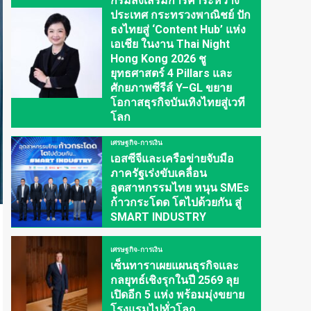
กรมส่งเสริมการค้าระหว่าง
ประเทศ กระทรวงพาณิชย์ ปัก
ธงไทยสู่ ‘Content Hub’ แห่ง
เอเชีย ในงาน Thai Night
Hong Kong 2026 ชู
ยุทธศาสตร์ 4 Pillars และ
ศักยภาพซีรีส์ Y–GL ขยาย
โอกาสธุรกิจบันเทิงไทยสู่เวที
โลก
เศรษฐกิจ-การเงิน
เอสซีจีและเครือข่ายจับมือ
ภาครัฐเร่งขับเคลื่อน
อุตสาหกรรมไทย หนุน SMEs
ก้าวกระโดด โตไปด้วยกัน สู่
SMART INDUSTRY
เศรษฐกิจ-การเงิน
เซ็นทาราเผยแผนธุรกิจและ
กลยุทธ์เชิงรุกในปี 2569 ลุย
เปิดอีก 5 แห่ง พร้อมมุ่งขยาย
โรงแรมไปทั่วโลก