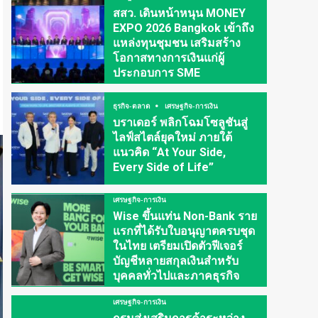
สสว. เดินหน้าหนุน MONEY
EXPO 2026 Bangkok เข้าถึง
แหล่งทุนชุมชน เสริมสร้าง
โอกาสทางการเงินแก่ผู้
ประกอบการ SME
ธุรกิจ-ตลาด
เศรษฐกิจ-การเงิน
บราเดอร์ พลิกโฉมโซลูชันสู่
ไลฟ์สไตล์ยุคใหม่ ภายใต้
แนวคิด “At Your Side,
Every Side of Life”
เศรษฐกิจ-การเงิน
Wise ขึ้นแท่น Non-Bank ราย
แรกที่ได้รับใบอนุญาตครบชุด
ในไทย เตรียมเปิดตัวฟีเจอร์
บัญชีหลายสกุลเงินสำหรับ
บุคคลทั่วไปและภาคธุรกิจ
เศรษฐกิจ-การเงิน