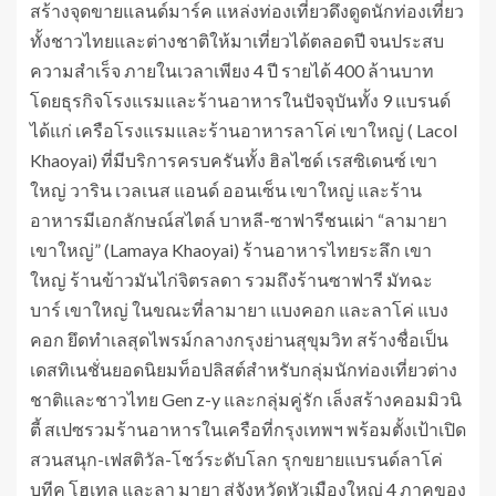
สร้างจุดขายแลนด์มาร์ค แหล่งท่องเที่ยวดึงดูดนักท่องเที่ยว
ทั้งชาวไทยและต่างชาติให้มาเที่ยวได้ตลอดปี จนประสบ
ความสำเร็จ ภายในเวลาเพียง 4 ปี รายได้ 400 ล้านบาท
โดยธุรกิจโรงแรมและร้านอาหารในปัจจุบันทั้ง 9 แบรนด์
ได้แก่ เครือโรงแรมและร้านอาหารลาโค่ เขาใหญ่ ( Lacol
Khaoyai) ที่มีบริการครบครันทั้ง ฮิลไซด์ เรสซิเดนซ์ เขา
ใหญ่ วาริน เวลเนส แอนด์ ออนเซ็น เขาใหญ่ และร้าน
อาหารมีเอกลักษณ์สไตล์ บาหลี-ซาฟารีชนเผ่า “ลามายา
เขาใหญ่” (Lamaya Khaoyai) ร้านอาหารไทยระลึก เขา
ใหญ่ ร้านข้าวมันไก่จิตรลดา รวมถึงร้านซาฟารี มัทฉะ
บาร์ เขาใหญ่ ในขณะที่ลามายา แบงคอก และลาโค่ แบง
คอก ยึดทำเลสุดไพรม์กลางกรุงย่านสุขุมวิท สร้างชื่อเป็น
เดสทิเนชั่นยอดนิยมท็อปลิสต์สำหรับกลุ่มนักท่องเที่ยวต่าง
ชาติและชาวไทย Gen z-y และกลุ่มคู่รัก เล็งสร้างคอมมิวนิ
ตี้ สเปซรวมร้านอาหารในเครือที่กรุงเทพฯ พร้อมตั้งเป้าเปิด
สวนสนุก-เฟสติวัล-โชว์ระดับโลก รุกขยายแบรนด์ลาโค่
บูทีค โฮเทล และลา มายา สู่จังหวัดหัวเมืองใหญ่ 4 ภาคของ