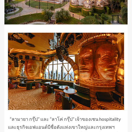
​ ​ “ลามายา กรุ๊ป” และ “ลาโค่ กรุ๊ป” เจ้าของเชน hospitality
และธุรกิจเอฟแอนด์บีชื่อดังแห่งเขาใหญ่และกรุงเทพฯ