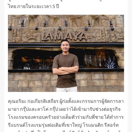
ไทย ภายในระยะเวลา 5 ปี
คุณอริยะ ก่อเกียรติเสถียร ผู้ก่อตั้งและกรรมการผู้จัดการลา
มายา กรุ๊ปและลาโค่ กรุ๊ป เผยว่าได้เข้ามารับช่วงต่อธุรกิจ
โรงแรมของครอบครัวอย่างเต็มตัวร่วมกับพี่ชาย ได้ทำการ
รีแบรนด์โรงแรมรุ่นพ่อเดิมที่เขาใหญ่ โรแมนติก รีสอร์ท