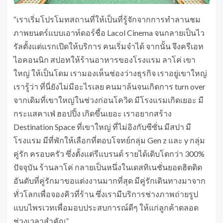
“เราเริ่มโปรโมทสถานที่ให้เป็นที่รู้จักจากการทำลานชม
ภาพยนตร์แบบเอาท์ดอร์ชื่อ Lacol Cinema จนกลายเป็นไว
รัลตั้งแต่แรกเปิดให้บริการ คนเริ่มจำได้ จากนั้น จึงครีเอท
ไอคอนนิก สปอทให้ร้านอาหารของโรงแรม ลาโค่ เขา
ใหญ่ ให้เป็นโดม เรามองเห็นช่องว่างธุรกิจ เราอยู่เขาใหญ่
เรารู้ว่า ที่นี่ยังไม่มีอะไรเลย คนมาล้นจนเกิดการ turn over
จากเดิมที่เขาใหญ่ในช่วงก่อนโควิด มีโรงแรมเกิดเยอะ มี
กระแสคาเฟ่ ฮอปปิ้ง เกิดขึ้นเยอะ เราอยากสร้าง
Destination Space ที่เขาใหญ่ ที่ไม่อิงกับซีซั่น มีสปา มี
โรงแรม มีที่พักให้เลือกที่ตอบโจทย์กลุ่ม Gen z และ y กลุ่ม
คู่รัก ครอบครัว ซึ่งตั้งแต่รีแบรนด์ รายได้เติบโตกว่า 300%
ปัจจุบัน ร้านลาโค่ กลายเป็นหนึ่งในเดสทิเนชั่นยอดฮิตติด
อันดับที่คู่รักมาขอแต่งงานมากที่สุด มีคู่รักเดินทางมาจาก
ทั่วโลกเพื่อจองคิวที่ร้าน ซึ่งเรามีบริการช่างภาพถ่ายรูป
แบบไพรเวทเพื่อมอบประสบการณ์ดีๆ ให้แก่ลูกค้าตลอด
ช่วงเวลาสำคัญ”