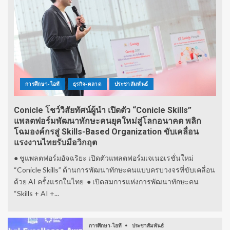
การศึกษา-ไอที
ธุรกิจ-ตลาด
ประชาสัมพันธ์
Conicle โชว์วิสัยทัศน์ผู้นำ เปิดตัว “Conicle Skills”
แพลตฟอร์มพัฒนาทักษะคนยุคใหม่สู่โลกอนาคต พลิก
โฉมองค์กรสู่ Skills-Based Organization ขับเคลื่อน
แรงงานไทยรับมือวิกฤต
● ชูแพลตฟอร์มอัจฉริยะ เปิดตัวแพลตฟอร์มเจเนอเรชั่นใหม่
“Conicle Skills” ด้านการพัฒนาทักษะคนแบบครบวงจรที่ขับเคลื่อน
ด้วย AI ครั้งแรกในไทย ● เปิดสมการแห่งการพัฒนาทักษะคน
“Skills + AI +...
การศึกษา-ไอที
ประชาสัมพันธ์