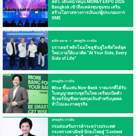
สสว. เดินหน้าหนุน MONEY EXPO 2026
Bangkok เข้าถึงแหล่งทุนชุมชน เสริม
สร้างโอกาสทางการเงินแก่ผู้ประกอบการ
SME
ธุรกิจ-ตลาด
เศรษฐกิจ-การเงิน
บราเดอร์ พลิกโฉมโซลูชันสู่ไลฟ์สไตล์ยุค
ใหม่ ภายใต้แนวคิด “At Your Side, Every
Side of Life”
เศรษฐกิจ-การเงิน
Wise ขึ้นแท่น Non-Bank รายแรกที่ได้รับ
ใบอนุญาตครบชุดในไทย เตรียมเปิดตัว
ฟีเจอร์บัญชีหลายสกุลเงินสำหรับบุคคล
ทั่วไปและภาคธุรกิจ
เศรษฐกิจ-การเงิน
กรมส่งเสริมการค้าระหว่างประเทศ
กระทรวงพาณิชย์ ปักธงไทยสู่ ‘Content