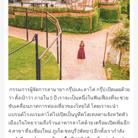
​​ กรรมการผู้จัดการลามายา กรุ๊ปและลาโค่ กรุ๊ป เปิดเผยด้วย
ว่า ตั้งเป้าว่า ภายใน 5 ปี เราจะเป็นหนึ่งในฟันเฟืองที่จะช่วย
ขับเคลื่อนภาคการท่องเที่ยวของไทยได้ โดยเราจะนำ
แบรนด์โรงแรมลาโค่ไปเปิดเป็นบูทีคโฮเทลตามจังหวัดหัว
เมืองในไทย รวมถึงร้านอาหารลาโค่ด้วย เตรียมเปิดเพิ่มอีก
4 สาขา ที่จ.เชียงใหม่ ภูเก็ต ชลบุรี (พัทยา) อีกทั้งเรากำลัง