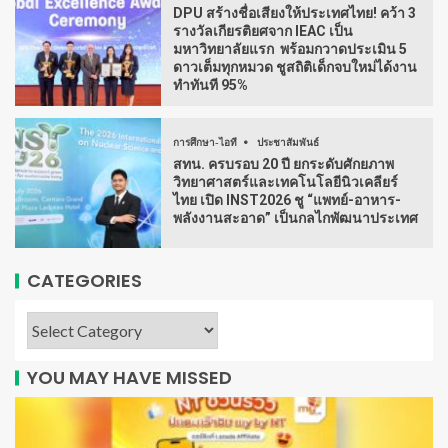
DPU สร้างชื่อเสียงให้ประเทศไทย! คว้า 3
รางวัลเกียรติยศจาก IEAC เป็น
มหาวิทยาลัยแรก พร้อมกวาดประเมิน 5
ดาวเต็มทุกหมวด ชูสถิติเด็กจบใหม่ได้งาน
ทำทันที 95%
การศึกษา-ไอที
ประชาสัมพันธ์
สทน. ครบรอบ 20 ปี ยกระดับศักยภาพ
วิทยาศาสตร์และเทคโนโลยีนิวเคลียร์
ไทย เปิด INST2026 ชู “แพทย์-อาหาร-
พลังงานสะอาด” เป็นกลไกพัฒนาประเทศ
CATEGORIES
YOU MAY HAVE MISSED