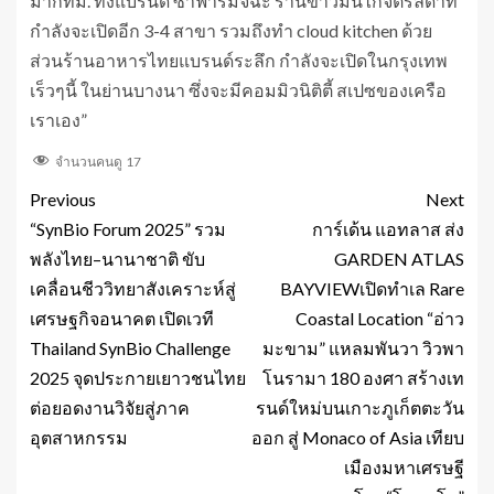
มากทม. ทั้งแบรนด์ ซาฟารีมัจฉะ ร้านข้าวมันไก่จิตรลดาที่
กำลังจะเปิดอีก 3-4 สาขา รวมถึงทำ cloud kitchen ด้วย
ส่วนร้านอาหารไทยแบรนด์ระลึก กำลังจะเปิดในกรุงเทพ
เร็วๆนี้ ในย่านบางนา ซึ่งจะมีคอมมิวนิติตี้ สเปซของเครือ
เราเอง”
จำนวนคนดู
17
Previous
Next
“SynBio Forum 2025” รวม
การ์เด้น แอทลาส ส่ง
พลังไทย–นานาชาติ ขับ
GARDEN ATLAS
เคลื่อนชีววิทยาสังเคราะห์สู่
BAYVIEWเปิดทำเล Rare
เศรษฐกิจอนาคต เปิดเวที
Coastal Location “อ่าว
Thailand SynBio Challenge
มะขาม” แหลมพันวา วิวพา
2025 จุดประกายเยาวชนไทย
โนรามา 180 องศา สร้างเท
ต่อยอดงานวิจัยสู่ภาค
รนด์ใหม่บนเกาะภูเก็ตตะวัน
อุตสาหกรรม
ออก สู่ Monaco of Asia เทียบ
เมืองมหาเศรษฐี