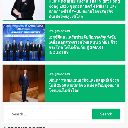
Hub’ แห่งเอเชีย ในงาน Thai Night Hong
Kong 2026 ชูยุทธศาสตร์ 4 Pillars และ
ศักยภาพซีรีส์ Y–GL ขยายโอกาสธุรกิจ
บันเทิงไทยสู่เวทีโลก
เศรษฐกิจ-การเงิน
เอสซีจีและเครือข่ายจับมือภาครัฐเร่งขับ
เคลื่อนอุตสาหกรรมไทย หนุน SMEs ก้าว
กระโดด โตไปด้วยกัน สู่ SMART
INDUSTRY
เศรษฐกิจ-การเงิน
เซ็นทาราเผยแผนธุรกิจและกลยุทธ์เชิงรุก
ในปี 2569 ลุยเปิดอีก 5 แห่ง พร้อมมุ่งขยาย
โรงแรมไปทั่วโลก