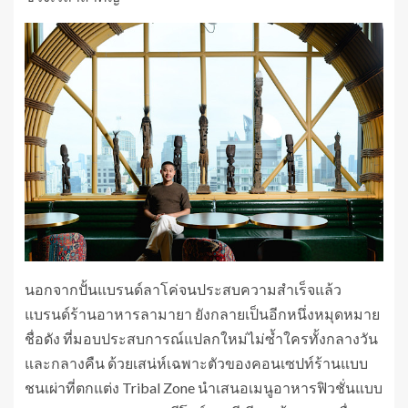
นอกจากปั้นแบรนด์ลาโค่จนประสบความสำเร็จแล้ว
แบรนด์ร้านอาหารลามายา ยังกลายเป็นอีกหนึ่งหมุดหมาย
ชื่อดัง ที่มอบประสบการณ์แปลกใหม่ไม่ซ้ำใครทั้งกลางวัน
และกลางคืน ด้วยเสน่ห์เฉพาะตัวของคอนเซปท์ร้านแบบ
ชนเผ่าที่ตกแต่ง Tribal Zone นำเสนอเมนูอาหารฟิวชั่นแบบ