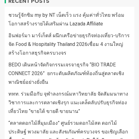
RECENT POSTS
ชวนรู้จักซิม my by NT เน็ตเร็ว แรง คุ้มค่าทั่วไทย พร้อม
โอกาสสร้างรายได้เสริมผ่าน Lazada Affiliate
อินฟอร์มา มาร์เก็ตส์ ผนึกเครือข่ายธุรกิจท่องเที่ยว-บริการ
จัด Food & Hospitality Thailand 2026เชื่อม 4 งานใหญ่
สร้างโอกาสธุรกิจครบวงจร
BEDO เดินหน้าจัดกิจกรรมเจรจาธุรกิจ “BIO TRADE
CONNECT 2026” ยกระดับผลิตภัณฑ์ท้องถิ่นสู่ตลาดเชิง
พาณิชย์อย่างยั่งยืน
ททท. ร่วมมือกับ จุฬาลงกรณ์มหาวิทยาลัย จัดสัมมนาทาง
วิชาการและการตลาดเชิงรุก แนะเคล็ดลับปรับธุรกิจท่อง
เที่ยวไทย “ขายได้ ขายดี ขายนาน”
“ตลาดดอกไม้สี่มุมเมือง” ศูนย์รวมดอกไม้สด ดอกไม้
ประดิษฐ์ พวงมาลัย และสังฆภัณฑ์ครบวงจร ขอเชิญเลือก