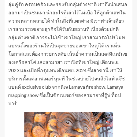
ลุ่มคู่รัก ครอบครัว และรองรับกลุ่มต่างชาติ เราถึงนำเสนอ
ออกมาเป็นชนเผ่า นำอะไรที่เล่าได้ไม่เบื่อ ให้ลูกค้าเสพใน
ความหลากหลายได้ ทำในสิ่งที่แตกต่าง มีเราทำเจ้าเดียว
เราสามารถขยายธุรกิจให้รับกับสถานที่ เนื่องด้วยปกติ
กลุ่มต่างชาติ อาจจะไม่เข้าเขาใหญ่ เราสามารถโปรโมท
แบรนดิ้งของร้านให้เป็นจุดขายของเขาใหญ่ได้ เราเห็น
โอกาสและต้องการยกระดับ เน้นย้ำความเป็นเดสทิเนชั่นข
องเครือลาโค่และลามายา เราเปิดที่เขาใหญ่ เดือนพ.ย.
2023 และเปิดที่กรุงเทพเดือนพย. 2024 ซึ่งสาขานี้ เราให้
บริการตั้งแต่อาฟเตอร์นูน ที ในช่วงบ่ายไปจนถึงไลฟ์ แจ๊ซ
แบนด์ exclusive club จากดีเจ Lamaya fire show, Lamaya
mapping show ซึ่งเป็นซิกเนเจอร์ของลามายาที่รู๊ฟ ท็อป
บาร์