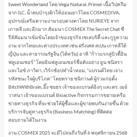
Sweet Wonderland โดย Vega Natural, Primer เนื้อวิปครีม
จาก ILC, น้ำตบบำรุงผิวให้อ่อนเยาว์โดย COSMEDIVA,
อุปกรณ์เสริมความงามรอบดวงตาโดย NURIEYE จาก
เกาหลี และอีกมาก สัมมนา COSMEX The Secret Chat ซี
รีส์สัมมนาเข้มข้นโดยเจ้าของธุรกิจ เซเลบริตี้ และกูรูความ
งาม จากไทยและต่างประเทศ เช่น ฝรั่งเศส สเปน เกาหลีใต้
ญี่ปุ่น และสาธารณรัฐจีน (ไต้หวัน) อาทิ “ก้าวแรกสู่บิวตี้อิน
ฟลูเอนเซอร์” โดยอินฟลูเอนเซอร์ชื่อดังอย่าง อูน ชนิสรา
และไอซ์ ภาวิดา, เวิร์กช้อปทำน้ำหอม, “แบรนด์ไทย เจาะ
รหัสชนะใจผู้บริโภค” โดยทราย ชนิกานต์ ผู้ร่วมก่อตั้ง
BitchWithBrain, อิ๊ง ชยธร เจ้าของแบรนด์อิงกุ และดร. เมย์
วาสนา เจ้าของแบรนด์ Bioactive กิจกรรมการขยายเครือ
ข่ายทางธุรกิจ ที่จะช่วยให้ผู้ซื้อและผู้ขายพบกันง่ายขึ้น ด้วย
บริการจับคู่ทางธุรกิจ (Business Matching) ที่ติดต่อ
สอบถามได้ในงาน
งาน COSMEX 2025 จะมีไปจนถึงวันที่ 6 พฤศจิกายน 2568