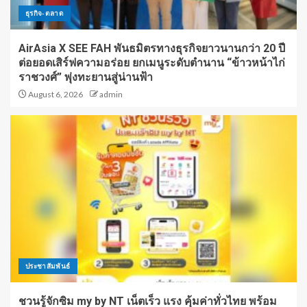
ธุรกิจ-ตลาด
AirAsia X SEE FAH พันธมิตรทางธุรกิจยาวนานกว่า 20 ปี
ต่อยอดเสิร์ฟความอร่อย ยกเมนูระดับตำนาน “ข้าวหน้าไก่
ราชวงศ์” พุ่งทะยานสู่น่านฟ้า
August 6, 2026
admin
ประชาสัมพันธ์
ชวนรู้จักซิม my by NT เน็ตเร็ว แรง คุ้มค่าทั่วไทย พร้อม