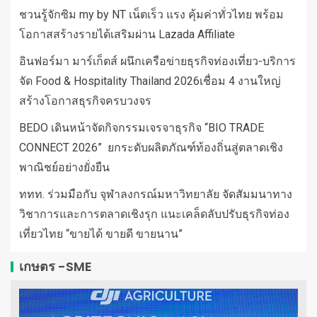
ชวนรู้จักซิม my by NT เน็ตเร็ว แรง คุ้มค่าทั่วไทย พร้อม
โอกาสสร้างรายได้เสริมผ่าน Lazada Affiliate
อินฟอร์มา มาร์เก็ตส์ ผนึกเครือข่ายธุรกิจท่องเที่ยว-บริการ
จัด Food & Hospitality Thailand 2026เชื่อม 4 งานใหญ่
สร้างโอกาสธุรกิจครบวงจร
BEDO เดินหน้าจัดกิจกรรมเจรจาธุรกิจ “BIO TRADE
CONNECT 2026” ยกระดับผลิตภัณฑ์ท้องถิ่นสู่ตลาดเชิง
พาณิชย์อย่างยั่งยืน
ททท. ร่วมมือกับ จุฬาลงกรณ์มหาวิทยาลัย จัดสัมมนาทาง
วิชาการและการตลาดเชิงรุก แนะเคล็ดลับปรับธุรกิจท่อง
เที่ยวไทย “ขายได้ ขายดี ขายนาน”
เกษตร -SME