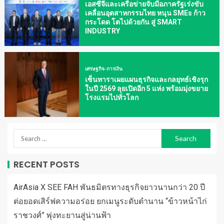
เอสซีจีและเครือข่ายจับมือภาครัฐเร่งขับ
เคลื่อนอุตสาหกรรมไทย หนุน SMEs ก้าว
กระโดด โตไปด้วยกัน สู่ SMART
INDUSTRY
เศรษฐกิจ-การเงิน
เซ็นทาราเผยแผนธุรกิจและกลยุทธ์เชิงรุก
ในปี 2569 ลุยเปิดอีก 5 แห่ง พร้อมมุ่งขยาย
โรงแรมไปทั่วโลก
RECENT POSTS
AirAsia X SEE FAH พันธมิตรทางธุรกิจยาวนานกว่า 20 ปี
ต่อยอดเสิร์ฟความอร่อย ยกเมนูระดับตำนาน “ข้าวหน้าไก่
ราชวงศ์” พุ่งทะยานสู่น่านฟ้า