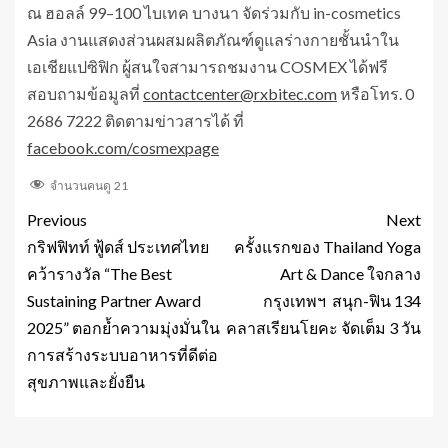
ณ ฮอลล์ 99–100 ไบเทค บางนา จัดร่วมกับ in-cosmetics
Asia งานแสดงส่วนผสมผลิตภัณฑ์ดูแลร่างกายชั้นนำใน
เอเชียแปซิฟิก ผู้สนใจสามารถชมงาน COSMEX ได้ฟรี
สอบถามข้อมูลที่
contactcenter@rxbitec.com
หรือโทร. 0
2686 7222 ติดตามข่าวสารได้ ที่
facebook.com/cosmexpage
จำนวนคนดู
21
Previous
Next
กริฟฟิทท์ ฟู้ดส์ ประเทศไทย
ครั้งแรกของ Thailand Yoga
คว้ารางวัล “The Best
Art & Dance ใจกลาง
Sustaining Partner Award
กรุงเทพฯ สนุก-ฟิน 134
2025” ตอกย้ำความมุ่งมั่นใน
คลาสเรียนโยคะ จัดเต็ม 3 วัน
การสร้างระบบอาหารที่ดีต่อ
สุขภาพและยั่งยืน