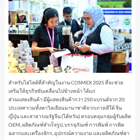
สำหรับไฮไลต์ที่สำคัญในงาน COSMEX 2025 ที่จะช่วย
เสริมให้ธุรกิจขับเคลื่อนไปข้างหน้า ได้แก่
ส่วนแสดงสินค้า มีผู้แสดงสินค้ากว่า 250 แบรนด์จาก 20
ประเทศ รวมทั้งพาวิลเลียนนานาชาติจากเกาหลีใต้ จีน
ญี่ปุ่น และสาธารณรัฐจีน (ไต้หวัน) ครอบคลุมกลุ่มผู้รับผลิต
OEM, ผลิตภัณฑ์สำเร็จรูป, บรรจุภัณฑ์ การพิมพ์ การติด
ฉลากและเครื่องจักร, อุปกรณ์ความงาม และผลิตภัณฑ์ฮา