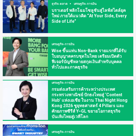
ธุรกิจ-ตลาด
เศรษฐกิจ-การเงิน
บราเดอร์ พลิกโฉมโซลูชันสู่ไลฟ์สไตล์ยุค
ใหม่ ภายใต้แนวคิด “At Your Side, Every
Side of Life”
เศรษฐกิจ-การเงิน
Wise ขึ้นแท่น Non-Bank รายแรกที่ได้รับ
ใบอนุญาตครบชุดในไทย เตรียมเปิดตัว
ฟีเจอร์บัญชีหลายสกุลเงินสำหรับบุคคล
ทั่วไปและภาคธุรกิจ
เศรษฐกิจ-การเงิน
กรมส่งเสริมการค้าระหว่างประเทศ
กระทรวงพาณิชย์ ปักธงไทยสู่ ‘Content
Hub’ แห่งเอเชีย ในงาน Thai Night Hong
Kong 2026 ชูยุทธศาสตร์ 4 Pillars และ
ศักยภาพซีรีส์ Y–GL ขยายโอกาสธุรกิจ
บันเทิงไทยสู่เวทีโลก
เศรษฐกิจ-การเงิน