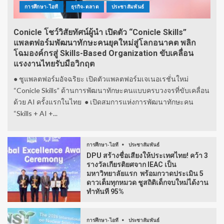
การศึกษา-ไอที
ธุรกิจ-ตลาด
ประชาสัมพันธ์
Conicle โชว์วิสัยทัศน์ผู้นำ เปิดตัว “Conicle Skills”
แพลตฟอร์มพัฒนาทักษะคนยุคใหม่สู่โลกอนาคต พลิก
โฉมองค์กรสู่ Skills-Based Organization ขับเคลื่อน
แรงงานไทยรับมือวิกฤต
● ชูแพลตฟอร์มอัจฉริยะ เปิดตัวแพลตฟอร์มเจเนอเรชั่นใหม่
“Conicle Skills” ด้านการพัฒนาทักษะคนแบบครบวงจรที่ขับเคลื่อน
ด้วย AI ครั้งแรกในไทย ● เปิดสมการแห่งการพัฒนาทักษะคน
“Skills + AI +...
การศึกษา-ไอที
ประชาสัมพันธ์
DPU สร้างชื่อเสียงให้ประเทศไทย! คว้า 3
รางวัลเกียรติยศจาก IEAC เป็น
มหาวิทยาลัยแรก พร้อมกวาดประเมิน 5
ดาวเต็มทุกหมวด ชูสถิติเด็กจบใหม่ได้งาน
ทำทันที 95%
การศึกษา-ไอที
ประชาสัมพันธ์