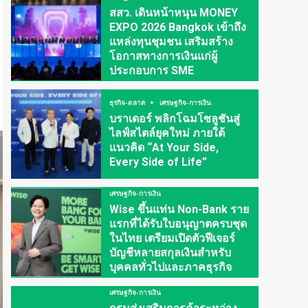
สสว. เดินหน้าหนุน MONEY
EXPO 2026 Bangkok เข้าถึง
แหล่งทุนชุมชน เสริมสร้าง
โอกาสทางการเงินแก่ผู้
ประกอบการ SME
ธุรกิจ-ตลาด
เศรษฐกิจ-การเงิน
บราเดอร์ พลิกโฉมโซลูชันสู่
ไลฟ์สไตล์ยุคใหม่ ภายใต้
แนวคิด “At Your Side,
Every Side of Life”
เศรษฐกิจ-การเงิน
Wise ขึ้นแท่น Non-Bank ราย
แรกที่ได้รับใบอนุญาตครบชุด
ในไทย เตรียมเปิดตัวฟีเจอร์
บัญชีหลายสกุลเงินสำหรับ
บุคคลทั่วไปและภาคธุรกิจ
เศรษฐกิจ-การเงิน