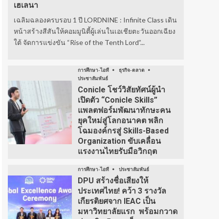
เฮเลนา
เฉลิมฉลองครบรอบ 1 ปี LORDNINE : Infinite Class เดิน
หน้าสร้างสีสันให้คอมมูนิตี้ผู้เล่นในเอเชียตะวันออกเฉียง
ใต้ จัดการแข่งขัน “Rise of the Tenth Lord”...
การศึกษา-ไอที
ธุรกิจ-ตลาด
ประชาสัมพันธ์
Conicle โชว์วิสัยทัศน์ผู้นำ
เปิดตัว “Conicle Skills”
แพลตฟอร์มพัฒนาทักษะคน
ยุคใหม่สู่โลกอนาคต พลิก
โฉมองค์กรสู่ Skills-Based
Organization ขับเคลื่อน
แรงงานไทยรับมือวิกฤต
การศึกษา-ไอที
ประชาสัมพันธ์
DPU สร้างชื่อเสียงให้
ประเทศไทย! คว้า 3 รางวัล
เกียรติยศจาก IEAC เป็น
มหาวิทยาลัยแรก พร้อมกวาด