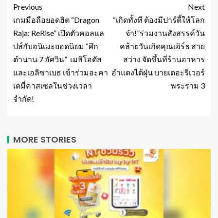
Previous
Next
เกมมือถือยอดฮิต “Dragon
“เกิดทั้งที ต้องมีปาร์ตี้ให้โลก
Raja: ReRise” เปิดตัวคอลแล
จำ!”ร่วมงานสังสรรค์วัน
ปส์กับอนิเมะยอดนิยม “ศึก
คล้ายวันเกิดคุณเอิร์ธ สาย
ตำนาน 7 อัศวิน” เมลิโอดัส
สว่าง จัดขึ้นที่ร้านอาหาร
และเอลิซาเบธ เข้าร่วมอะคา
อำแดงไต้ฝุ่น บายเดอะริเวอร์
เดมี่คาสเซลในช่วงเวลา
พระราม 3
จำกัด!
MORE STORIES