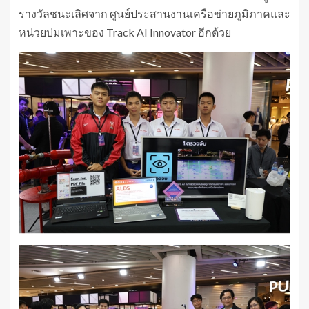
รางวัลชนะเลิศจาก ศูนย์ประสานงานเครือข่ายภูมิภาคและ
หน่วยบ่มเพาะของ Track AI Innovator อีกด้วย