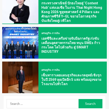
กระทรวงพาณิชย์ ปักธงไทยสู่ ‘Content
Hub’ แห่งเอเชีย ในงาน Thai Night Hong
Kong 2026 ชูยุทธศาสตร์ 4 Pillars และ
ศักยภาพซีรีส์ Y–GL ขยายโอกาสธุรกิจ
บันเทิงไทยสู่เวทีโลก
เศรษฐกิจ-การเงิน
เอสซีจีและเครือข่ายจับมือภาครัฐเร่งขับ
เคลื่อนอุตสาหกรรมไทย หนุน SMEs ก้าว
กระโดด โตไปด้วยกัน สู่ SMART
INDUSTRY
เศรษฐกิจ-การเงิน
เซ็นทาราเผยแผนธุรกิจและกลยุทธ์เชิงรุก
ในปี 2569 ลุยเปิดอีก 5 แห่ง พร้อมมุ่งขยาย
โรงแรมไปทั่วโลก