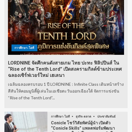
การศึกษา-ไอที
LORDNINE จัดศึกคนดังสายเกม ไทย ปะทะ ฟิลิปปินส์ ใน
“Rise of the Tenth Lord” เปิดสงครามกิลด์ข้ามประเทศ
ฉลองเซิร์ฟเวอร์ใหม่ เฮเลนา
เฉลิมฉลองครบรอบ 1 ปี LORDNINE : Infinite Class เดินหน้าสร้าง
สีสันให้คอมมูนิตี้ผู้เล่นในเอเชียตะวันออกเฉียงใต้ จัดการแข่งขัน
“Rise of the Tenth Lord”...
การศึกษา-ไอที
ธุรกิจ-ตลาด
ประชาสัมพันธ์
Conicle โชว์วิสัยทัศน์ผู้นำ เปิดตัว
“Conicle Skills” แพลตฟอร์มพัฒนา