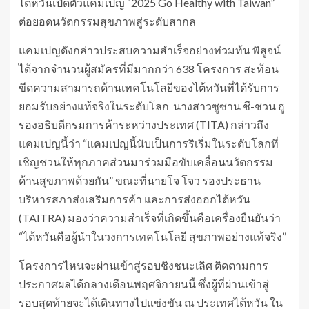
ไต้หวันเปิดตัวแคมเปญ “2025 Go Healthy with Taiwan”
ต่อยอดนวัตกรรมสุขภาพสู่ระดับสากล
แคมเปญดังกล่าวประสบความสำเร็จอย่างท่วมท้น พิสูจน์
ได้จากจำนวนผู้สมัครที่มีมากกว่า 638 โครงการ สะท้อน
ขีดความสามารถด้านเทคโนโลยีของไต้หวันที่ได้รับการ
ยอมรับอย่างแท้จริงในระดับโลก นางสาวซูซาน ชี-ชวน ฮู
รองอธิบดีกรมการค้าระหว่างประเทศ (TITA) กล่าวถึง
แคมเปญนี้ว่า “แคมเปญนี้นับเป็นการริเริ่มในระดับโลกที่
เชิญชวนให้ทุกภาคส่วนมาร่วมมือขับเคลื่อนนวัตกรรม
ด้านสุขภาพด้วยกัน” ขณะที่นายโจ โจว รองประธาน
บริหารสภาส่งเสริมการค้า และการส่งออกไต้หวัน
(TAITRA) มองว่าความสำเร็จที่เกิดขึ้นคือเครื่องยืนยันว่า
“ไต้หวันคือผู้นำในวงการเทคโนโลยี สุขภาพอย่างแท้จริง”
โครงการไหนจะผ่านเข้าสู่รอบชิงชนะเลิศ ติดตามการ
ประกาศผลได้กลางเดือนพฤศจิกายนนี้ ซึ่งผู้ที่ผ่านเข้าสู่
รอบสุดท้ายจะได้เดินทางไปแข่งขัน ณ ประเทศไต้หวัน ใน