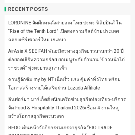
RECENT POSTS
LORDNINE จัดศึกคนดังสายเกม ไทย ปะทะ ฟิลิปปินส์ ใน
“Rise of the Tenth Lord” เปิดสงครามกิลด์ข้ามประเทศ
ฉลองเซิร์ฟเวอร์ใหม่ เฮเลนา
AirAsia X SEE FAH พันธมิตรทางธุรกิจยาวนานกว่า 20 ปี
ต่อยอดเสิร์ฟความอร่อย ยกเมนูระดับตำนาน “ข้าวหน้าไก่
ราชวงศ์” พุ่งทะยานสู่น่านฟ้า
ชวนรู้จักซิม my by NT เน็ตเร็ว แรง คุ้มค่าทั่วไทย พร้อม
โอกาสสร้างรายได้เสริมผ่าน Lazada Affiliate
อินฟอร์มา มาร์เก็ตส์ ผนึกเครือข่ายธุรกิจท่องเที่ยว-บริการ
จัด Food & Hospitality Thailand 2026เชื่อม 4 งานใหญ่
สร้างโอกาสธุรกิจครบวงจร
BEDO เดินหน้าจัดกิจกรรมเจรจาธุรกิจ “BIO TRADE