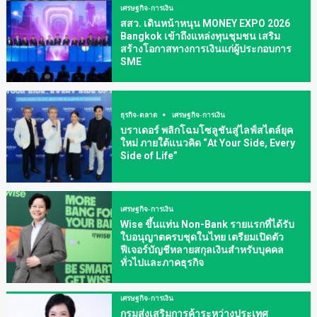
เศรษฐกิจ-การเงิน
สสว. เดินหน้าหนุน MONEY EXPO 2026
Bangkok เข้าถึงแหล่งทุนชุมชน เสริม
สร้างโอกาสทางการเงินแก่ผู้ประกอบการ
SME
ธุรกิจ-ตลาด
เศรษฐกิจ-การเงิน
บราเดอร์ พลิกโฉมโซลูชันสู่ไลฟ์สไตล์ยุค
ใหม่ ภายใต้แนวคิด “At Your Side, Every
Side of Life”
เศรษฐกิจ-การเงิน
Wise ขึ้นแท่น Non-Bank รายแรกที่ได้รับ
ใบอนุญาตครบชุดในไทย เตรียมเปิดตัว
ฟีเจอร์บัญชีหลายสกุลเงินสำหรับบุคคล
ทั่วไปและภาคธุรกิจ
เศรษฐกิจ-การเงิน
กรมส่งเสริมการค้าระหว่างประเทศ