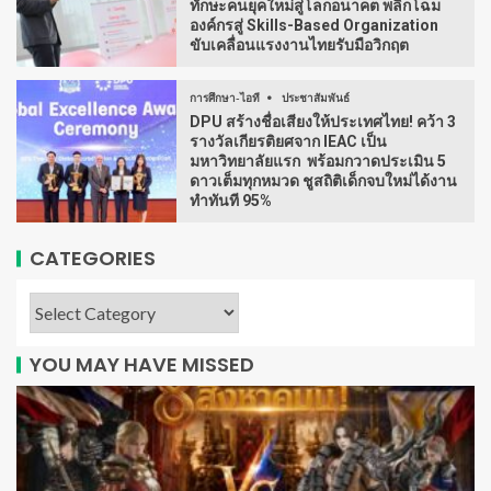
ทักษะคนยุคใหม่สู่โลกอนาคต พลิกโฉม
องค์กรสู่ Skills-Based Organization
ขับเคลื่อนแรงงานไทยรับมือวิกฤต
การศึกษา-ไอที
ประชาสัมพันธ์
DPU สร้างชื่อเสียงให้ประเทศไทย! คว้า 3
รางวัลเกียรติยศจาก IEAC เป็น
มหาวิทยาลัยแรก พร้อมกวาดประเมิน 5
ดาวเต็มทุกหมวด ชูสถิติเด็กจบใหม่ได้งาน
ทำทันที 95%
CATEGORIES
YOU MAY HAVE MISSED