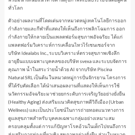
ทั่วโลก
ตัวอย่างผลงานที่โดดเด่นจากหมวดหมู่เทคโนโลยีการออก
กำลังกายและกีฬาที่แสดงให้เห็นถึงการพลิกโฉมการ ออก
กำลังกายให้กลายเป็นแพลตฟอร์มสุขภาพอัจฉริยะ ได้แก่
แพลตฟอร์มวิเคราะห์การเคลื่อนไหวไร้เซนเซอร์จาก
บริษัท Idealabs Inc., ระบบวิเคราะห์ตรวจสุขภาพเชิงลึก
อายุยืนแบบเฉพาะบุคคลของบริษัท svexa และระบบจัดการ
คุณภาพ น้ำในสระว่ายน้ำด้วย AI จากบริษัท Piscina
Natural SRL เป็นต้น ในหมวดหมู่การปั่นจักรยาน โครงการ
ที่ได้รับคัดเลือก ได้นำเสนอผลงานที่แสดงให้เห็นการใช้
นวัตกรรมอัจฉริยะมาช่วยยกระดับการเจริญวัยอย่างยั่งยืน
(Healthy Aging) ส่งเสริมแนวคิดสุขภาพดีวิถีเมือง (Urban
Wellness) และเป็นประโยชน์ในการถ่ายทอดแนวทางการ
ดูแลสุขภาพสำหรับ บุคคลเฉพาะกลุ่มอย่างเหมาะสม
ครอบคลุมตั้งแต่ การแก้ปัญหาโรคอ้วนในเด็กไปจนถึงการ
ส่งเสริมการท่องเที่ยวเชิง สุขภาพอย่างยั่งยืน ส่วนในหมวด