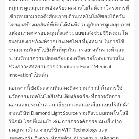
หมู่การดูแลสุขภาพอัจฉริยะ ผลงานไฮไลต์จากโครงการที่
เข้ารอบสามารถดึงศักยภาพ ด้านเทคโนโลยีของไต้หวัน
โดยมุ่งสร้างผลลัพธ์ที่เห็นได้ทันทีควบคู่กับการดูแลสุขภาพ
แห่งอนาคต ครอบคลุมตั้งแต่ ระบบขนส่งช่วยชีวิต เช่น โด
รนขนส่งเวชภัณฑ์จากประเทศไทย ที่มุ่งหมายในการใช้
ขนส่งเวชภัณฑ์ไปยังพื้นที่ทุรกันดาร อย่างทันท่วงที และ
ระบบรักษาความปลอดภัยของเครือข่ายโรงพยาบาลใน
ช่วงภาวะสงครามจาก Charitable Fund “Medical
Innovation” เป็นต้น
นอกจากนี้ ยังมีผลงานที่แสดงถึงความก้าวล้ำในการใช้
นวัตกรรมเทคโนโลยี เช่น เตียงอัจฉริยะที่ตรวจวัดการ
นอนและประเมินความเสี่ยงภาวะสมองเสื่อมแบบไร้สัมผัส
จากบริษัท Diamond Light Source รวมถึงระบบเทคโนโลยี
วินิจฉัยโรคที่แม่นยำ เช่น การตรวจคัดกรองมะเร็งปาก
มดลูกทางไกล จากบริษัท WIT Technology และ
แพลตฟอร์ม วิเคราะห์ภาพด้วย AI ราคาประหยัด จาก