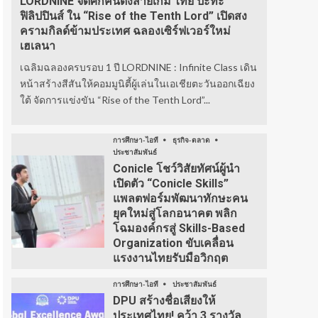
LORDNINE จัดศึกคนดังสายเกม ไทย ปะทะ
ฟิลิปปินส์ ใน “Rise of the Tenth Lord” เปิดสง
ครามกิลด์ข้ามประเทศ ฉลองเซิร์ฟเวอร์ใหม่
เฮเลนา
เฉลิมฉลองครบรอบ 1 ปี LORDNINE : Infinite Class เดิน
หน้าสร้างสีสันให้คอมมูนิตี้ผู้เล่นในเอเชียตะวันออกเฉียง
ใต้ จัดการแข่งขัน “Rise of the Tenth Lord”...
การศึกษา-ไอที
ธุรกิจ-ตลาด
ประชาสัมพันธ์
Conicle โชว์วิสัยทัศน์ผู้นำ
เปิดตัว “Conicle Skills”
แพลตฟอร์มพัฒนาทักษะคน
ยุคใหม่สู่โลกอนาคต พลิก
โฉมองค์กรสู่ Skills-Based
Organization ขับเคลื่อน
แรงงานไทยรับมือวิกฤต
การศึกษา-ไอที
ประชาสัมพันธ์
DPU สร้างชื่อเสียงให้
ประเทศไทย! คว้า 3 รางวัล