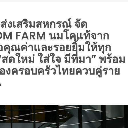
มส่งเสริมสหกรณ์ จัด
OM FARM นมโคแท้จาก
อคุณค่าและรอยยิ้มให้ทุก
ดใหม่ ใส่ใจ มีที่มา” พร้อม
ีของครอบครัวไทยควบคู่ราย
น