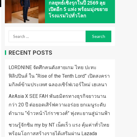
กลยุทธ์เชิงรุกในปี 2569 ลุย
เปิดอีก 5 แห่ง พร้อมมุ่งขยาย
โรงแรมไปทั่วโลก
RECENT POSTS
LORDNINE จัดศึกคนดังสายเกม ไทย ปะทะ
ฟิลิปปินส์ ใน “Rise of the Tenth Lord” เปิดสงครา
มกิลด์ข้ามประเทศ ฉลองเซิร์ฟเวอร์ใหม่ เฮเลนา
AirAsia X SEE FAH พันธมิตรทางธุรกิจยาวนาน
กว่า 20 ปี ต่อยอดเสิร์ฟความอร่อย ยกเมนูระดับ
ตำนาน “ข้าวหน้าไก่ราชวงศ์” พุ่งทะยานสู่น่านฟ้า
ชวนรู้จักซิม my by NT เน็ตเร็ว แรง คุ้มค่าทั่วไทย
พร้อมโอกาสสร้างรายได้เสริมผ่าน Lazada