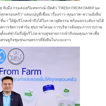
ไทย จับมือ กรมส่งเสริมสหกรณ์ เปิดตัว “FRESH FROM FARM นม
ุกครอบครัว” แคมเปญที่เชื่อม ‘เรื่องราว–คุณภาพ–ความยั่งยืน’
ีที่มา’ ให้ผู้บริโภคเข้าถึงได้ในราคายุติธรรม พร้อมยกระดับรายได้
แต่การจัดการฟาร์ม สุขภาพโคนม การบริหารต้นทุน การรวบรวม
ตั้งแต่ฟาร์มถึงผู้บริโภค ควบคู่ขยายการเข้าถึงนมคุณภาพ เพื่อ
มเศรษฐกิจชุมชนเกษตรกรที่ยั่งยืนในระยะยาว