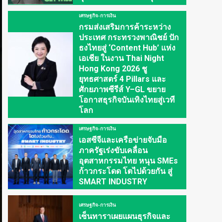
เศรษฐกิจ-การเงิน
กรมส่งเสริมการค้าระหว่าง
ประเทศ กระทรวงพาณิชย์ ปัก
ธงไทยสู่ ‘Content Hub’ แห่ง
เอเชีย ในงาน Thai Night
Hong Kong 2026 ชู
ยุทธศาสตร์ 4 Pillars และ
ศักยภาพซีรีส์ Y–GL ขยาย
โอกาสธุรกิจบันเทิงไทยสู่เวที
โลก
เศรษฐกิจ-การเงิน
เอสซีจีและเครือข่ายจับมือ
ภาครัฐเร่งขับเคลื่อน
อุตสาหกรรมไทย หนุน SMEs
ก้าวกระโดด โตไปด้วยกัน สู่
SMART INDUSTRY
เศรษฐกิจ-การเงิน
เซ็นทาราเผยแผนธุรกิจและ