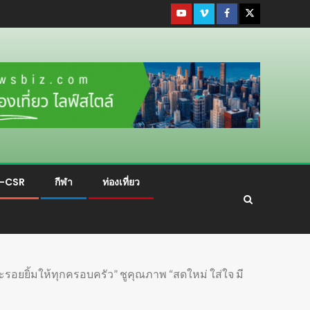
ม-CSR
กีฬา
ท่องเที่ยว
ยยิ้มให้ทุกครอบครัว” ชูคุณภาพ “สดใหม่ ใส่ใจ มี