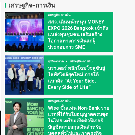
เศรษฐกิจ-การเงิน
เศรษฐกิจ-การเงิน
สสว. เดินหน้าหนุน MONEY
EXPO 2026 Bangkok เข้าถึง
แหล่งทุนชุมชน เสริมสร้าง
โอกาสทางการเงินแก่ผู้
ประกอบการ SME
ธุรกิจ-ตลาด
เศรษฐกิจ-การเงิน
บราเดอร์ พลิกโฉมโซลูชันสู่
ไลฟ์สไตล์ยุคใหม่ ภายใต้
แนวคิด “At Your Side,
Every Side of Life”
เศรษฐกิจ-การเงิน
Wise ขึ้นแท่น Non-Bank ราย
แรกที่ได้รับใบอนุญาตครบชุด
ในไทย เตรียมเปิดตัวฟีเจอร์
บัญชีหลายสกุลเงินสำหรับ
บุคคลทั่วไปและภาคธุรกิจ