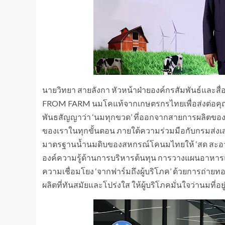
นายวิทยา สายลังกา หัวหน้าฝ่ายองค์กรสัมพันธ์และสื่อ
FROM FARM นมโคแท้จากเกษตรกรไทยเพื่อส่งต่อคุณค่า
พันธสัญญาว่า ‘นมทุกขวด’ ที่ออกจากสายการผลิตขอ
ของเราในทุกขั้นตอน ภายใต้ความร่วมมือกับกรมส่งเส
มาตรฐานน้ำนมดิบของสหกรณ์โคนมไทยให้ ‘สด สะอาด ป
องค์ความรู้ด้านการบริหารต้นทุน การวางแผนอาหาร
ความเชื่อมโยง ‘จากฟาร์มถึงผู้บริโภค’ ด้วยการถ่
ผลิตที่ทันสมัยและโปร่งใส ให้ผู้บริโภคมั่นใจว่านมที่อยู