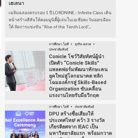
เฮเลนา
เฉลิมฉลองครบรอบ 1 ปี LORDNINE : Infinite Class เดิน
หน้าสร้างสีสันให้คอมมูนิตี้ผู้เล่นในเอเชียตะวันออกเฉียง
ใต้ จัดการแข่งขัน “Rise of the Tenth Lord”...
การศึกษา-ไอที
ธุรกิจ-ตลาด
ประชาสัมพันธ์
Conicle โชว์วิสัยทัศน์ผู้นำ
เปิดตัว “Conicle Skills”
แพลตฟอร์มพัฒนาทักษะคน
ยุคใหม่สู่โลกอนาคต พลิก
โฉมองค์กรสู่ Skills-Based
Organization ขับเคลื่อน
แรงงานไทยรับมือวิกฤต
การศึกษา-ไอที
ประชาสัมพันธ์
DPU สร้างชื่อเสียงให้
ประเทศไทย! คว้า 3 รางวัล
เกียรติยศจาก IEAC เป็น
มหาวิทยาลัยแรก พร้อมกวาด