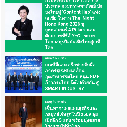
กรมส่งเสริมการค้าระหว่าง
ประเทศ กระทรวงพาณิชย์ ปัก
ธงไทยสู่ ‘Content Hub’ แห่ง
เอเชีย ในงาน Thai Night
Hong Kong 2026 ชู
ยุทธศาสตร์ 4 Pillars และ
ศักยภาพซีรีส์ Y–GL ขยาย
โอกาสธุรกิจบันเทิงไทยสู่เวที
โลก
เศรษฐกิจ-การเงิน
เอสซีจีและเครือข่ายจับมือ
ภาครัฐเร่งขับเคลื่อน
อุตสาหกรรมไทย หนุน SMEs
ก้าวกระโดด โตไปด้วยกัน สู่
SMART INDUSTRY
เศรษฐกิจ-การเงิน
เซ็นทาราเผยแผนธุรกิจและ
กลยุทธ์เชิงรุกในปี 2569 ลุย
เปิดอีก 5 แห่ง พร้อมมุ่งขยาย
โรงแรมไปทั่วโลก