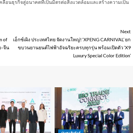
เคลื่อนธุรกิจสู่อนาคตที่เป็นมิตรต่อสิ่งแวดล้อมและสร้างความเป็น
Next
n of
เอ็กซ์เผิง ประเทศไทย จัดงานใหญ่! ‘XPENG CARNIVAL’ ยก
ย–จีน
ขบวนยานยนต์ไฟฟ้าอัจฉริยะครบทุกรุ่น พร้อมเปิดตัว ‘X9
Luxury Special Color Edition’
ประชาสัมพันธ์