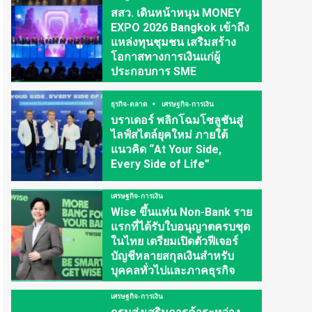
สสว. เดินหน้าหนุน MONEY
EXPO 2026 Bangkok เข้าถึง
แหล่งทุนชุมชน เสริมสร้าง
โอกาสทางการเงินแก่ผู้
ประกอบการ SME
ธุรกิจ-ตลาด
เศรษฐกิจ-การเงิน
บราเดอร์ พลิกโฉมโซลูชันสู่
ไลฟ์สไตล์ยุคใหม่ ภายใต้
แนวคิด “At Your Side,
Every Side of Life”
เศรษฐกิจ-การเงิน
Wise ขึ้นแท่น Non-Bank ราย
แรกที่ได้รับใบอนุญาตครบชุด
ในไทย เตรียมเปิดตัวฟีเจอร์
บัญชีหลายสกุลเงินสำหรับ
บุคคลทั่วไปและภาคธุรกิจ
เศรษฐกิจ-การเงิน