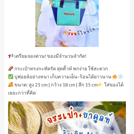
เตรียมจองด่วน! ของมีจำนวนจำกัด!
กระเป๋าทรงกะทัดรัด สุดคิ้วท์ พกง่าย ใช้สะดวก
บุฟอยล์อย่างหนา เก็บความเย็น–ร้อนได้ยาวนาน
ขนาด: สูง 21 cm | กว้าง 18 cm | ลึก 15 cm
ใส่ของได้
เยอะกว่าที่คิด