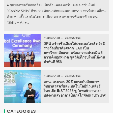
● ชูแพลตฟอร์มอัจฉริยะ เปิดตัวแพลตฟอร์มเจเนอเรชั่นใหม่
“Conicle Skills” ด้านการพัฒนาทักษะคนแบบครบวงจรที่ขับเคลื่อน
ด้วย AI ครั้งแรกในไทย ● เปิดสมการแห่งการพัฒนาทักษะคน
“Skills + AI +...
การศึกษา-ไอที
ประชาสัมพันธ์
DPU สร้างชื่อเสียงให้ประเทศไทย! คว้า 3
รางวัลเกียรติยศจาก IEAC เป็น
มหาวิทยาลัยแรก พร้อมกวาดประเมิน 5
ดาวเต็มทุกหมวด ชูสถิติเด็กจบใหม่ได้งาน
ทำทันที 95%
การศึกษา-ไอที
ประชาสัมพันธ์
สทน. ครบรอบ 20 ปี ยกระดับศักยภาพ
วิทยาศาสตร์และเทคโนโลยีนิวเคลียร์
ไทย เปิด INST2026 ชู “แพทย์-อาหาร-
พลังงานสะอาด” เป็นกลไกพัฒนาประเทศ
CATEGORIES