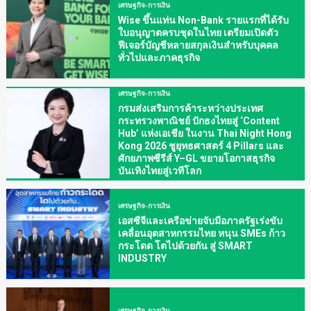
เศรษฐกิจ-การเงิน
Wise ขึ้นแท่น Non-Bank รายแรกที่ได้รับ
ใบอนุญาตครบชุดในไทย เตรียมเปิดตัว
ฟีเจอร์บัญชีหลายสกุลเงินสำหรับบุคคล
ทั่วไปและภาคธุรกิจ
เศรษฐกิจ-การเงิน
กรมส่งเสริมการค้าระหว่างประเทศ
กระทรวงพาณิชย์ ปักธงไทยสู่ ‘Content
Hub’ แห่งเอเชีย ในงาน Thai Night Hong
Kong 2026 ชูยุทธศาสตร์ 4 Pillars และ
ศักยภาพซีรีส์ Y–GL ขยายโอกาสธุรกิจ
บันเทิงไทยสู่เวทีโลก
เศรษฐกิจ-การเงิน
เอสซีจีและเครือข่ายจับมือภาครัฐเร่งขับ
เคลื่อนอุตสาหกรรมไทย หนุน SMEs ก้าว
กระโดด โตไปด้วยกัน สู่ SMART
INDUSTRY
เศรษฐกิจ-การเงิน