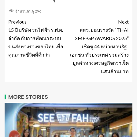
จำนวนคนดู
296
Previous
Next
15 ปี บริษัท รถไฟฟ้า ร.ฟ.ท.
สสว. มอบรางวัล “THAI
จำกัด กับการพัฒนาระบบ
SME-GP AWARDS 2025”
ขนส่งทางรางของไทย เพื่อ
เชิดชู 44 หน่วยงานรัฐ-
คุณภาพชีวิตที่ดีกว่า
เอกชน ทั่วประเทศ ร่วมสร้าง
มูลค่าทางเศรษฐกิจกว่าเจ็ด
แสนล้านบาท
MORE STORIES