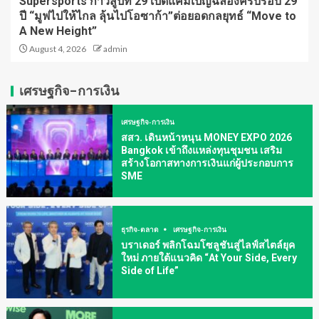
Supersports ก้าวสู่ปีที่ 29 เปิดแคมเปญฉลองครบรอบ 29
ปี “มูฟไปให้ไกล ลุ้นไปโอซาก้า”ต่อยอดกลยุทธ์ “Move to
A New Height”
August 4, 2026
admin
เศรษฐกิจ-การเงิน
เศรษฐกิจ-การเงิน
สสว. เดินหน้าหนุน MONEY EXPO 2026
Bangkok เข้าถึงแหล่งทุนชุมชน เสริม
สร้างโอกาสทางการเงินแก่ผู้ประกอบการ
SME
ธุรกิจ-ตลาด
เศรษฐกิจ-การเงิน
บราเดอร์ พลิกโฉมโซลูชันสู่ไลฟ์สไตล์ยุค
ใหม่ ภายใต้แนวคิด “At Your Side, Every
Side of Life”