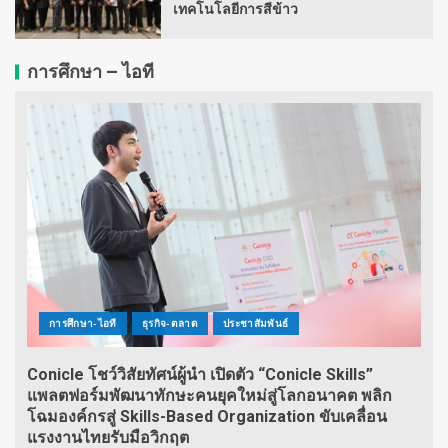
เทคโนโลยีการสีข้าว
การศึกษา – ไอที
การศึกษา-ไอที
ธุรกิจ-ตลาด
ประชาสัมพันธ์
Conicle โชว์วิสัยทัศน์ผู้นำ เปิดตัว “Conicle Skills”
แพลตฟอร์มพัฒนาทักษะคนยุคใหม่สู่โลกอนาคต พลิก
โฉมองค์กรสู่ Skills-Based Organization ขับเคลื่อน
แรงงานไทยรับมือวิกฤต