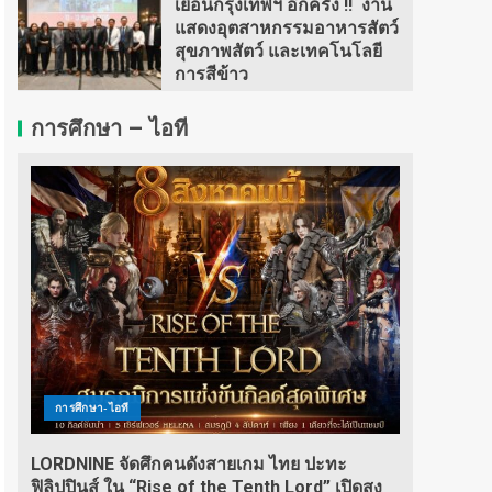
เยือนกรุงเทพฯ อีกครั้ง !! งาน
แสดงอุตสาหกรรมอาหารสัตว์
สุขภาพสัตว์ และเทคโนโลยี
การสีข้าว
การศึกษา – ไอที
การศึกษา-ไอที
LORDNINE จัดศึกคนดังสายเกม ไทย ปะทะ
ฟิลิปปินส์ ใน “Rise of the Tenth Lord” เปิดสง