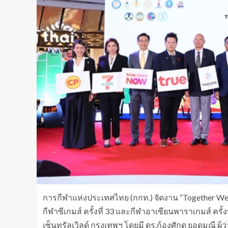
การกีฬาแห่งประเทศไทย (กกท.) จัดงาน “Together We 
กีฬาซีเกมส์ ครั้งที่ 33 และกีฬาอาเซียนพาราเกมส์ ครั้
เซ็นทรัลเวิลด์ กรุงเทพฯ โดยมี ดร.ก้องศักด ยอดมณี 