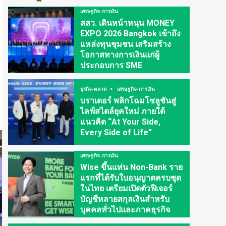
เศรษฐกิจ-การเงิน
สสว. เดินหน้าหนุน MONEY
EXPO 2026 Bangkok เข้าถึง
แหล่งทุนชุมชน เสริมสร้าง
โอกาสทางการเงินแก่ผู้
ประกอบการ SME
ธุรกิจ-ตลาด
เศรษฐกิจ-การเงิน
บราเดอร์ พลิกโฉมโซลูชันสู่
ไลฟ์สไตล์ยุคใหม่ ภายใต้
แนวคิด “At Your Side,
Every Side of Life”
เศรษฐกิจ-การเงิน
Wise ขึ้นแท่น Non-Bank ราย
แรกที่ได้รับใบอนุญาตครบชุด
ในไทย เตรียมเปิดตัวฟีเจอร์
บัญชีหลายสกุลเงินสำหรับ
บุคคลทั่วไปและภาคธุรกิจ