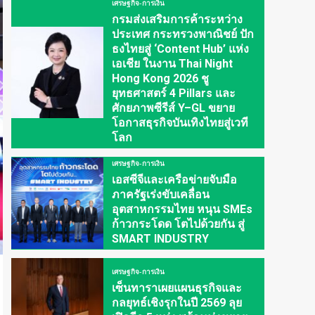
เศรษฐกิจ-การเงิน
กรมส่งเสริมการค้าระหว่าง
ประเทศ กระทรวงพาณิชย์ ปัก
ธงไทยสู่ ‘Content Hub’ แห่ง
เอเชีย ในงาน Thai Night
Hong Kong 2026 ชู
ยุทธศาสตร์ 4 Pillars และ
ศักยภาพซีรีส์ Y–GL ขยาย
โอกาสธุรกิจบันเทิงไทยสู่เวที
โลก
เศรษฐกิจ-การเงิน
เอสซีจีและเครือข่ายจับมือ
ภาครัฐเร่งขับเคลื่อน
อุตสาหกรรมไทย หนุน SMEs
ก้าวกระโดด โตไปด้วยกัน สู่
SMART INDUSTRY
เศรษฐกิจ-การเงิน
เซ็นทาราเผยแผนธุรกิจและ
กลยุทธ์เชิงรุกในปี 2569 ลุย