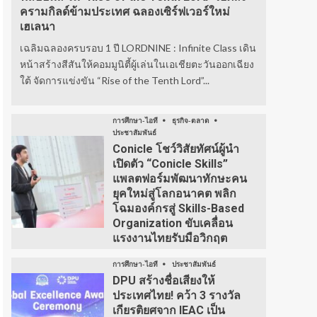
ครามกิลด์ข้ามประเทศ ฉลองเซิร์ฟเวอร์ใหม่
เฮเลนา
เฉลิมฉลองครบรอบ 1 ปี LORDNINE : Infinite Class เดิน
หน้าสร้างสีสันให้คอมมูนิตี้ผู้เล่นในเอเชียตะวันออกเฉียง
ใต้ จัดการแข่งขัน “Rise of the Tenth Lord”...
การศึกษา-ไอที
ธุรกิจ-ตลาด
ประชาสัมพันธ์
Conicle โชว์วิสัยทัศน์ผู้นำ
เปิดตัว “Conicle Skills”
แพลตฟอร์มพัฒนาทักษะคน
ยุคใหม่สู่โลกอนาคต พลิก
โฉมองค์กรสู่ Skills-Based
Organization ขับเคลื่อน
แรงงานไทยรับมือวิกฤต
การศึกษา-ไอที
ประชาสัมพันธ์
DPU สร้างชื่อเสียงให้
ประเทศไทย! คว้า 3 รางวัล
เกียรติยศจาก IEAC เป็น