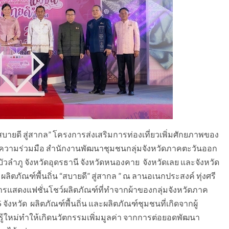
สบายดี สู่สากล” โครงการส่งเสริมการท่องเที่ยวเพิ่มศักยภาพของ
้วยความร่วมมือ สำนักงานพัฒนาชุมชนกลุ่มจังหวัดภาคตะวันออก
บัวลำภู จังหวัดอุดรธานี จังหวัดหนองคาย จังหวัดเลย และจังหวัด
ลิตภัณฑ์พื้นถิ่น “สบายดี” สู่สากล ” ณ ลานอเนกประสงค์ ทุ่งศรี
“การแสดงแฟชั่นโชว์ผลิตภัณฑ์ที่ทำจากผ้าของกลุ่มจังหวัดภาค
ังหวัด ผลิตภัณฑ์พื้นถิ่น และผลิตภัณฑ์ชุมชนที่เกิดจากผู้
ใหม่ทำให้เกิดนวัตกรรมเพิ่มมูลค่า จากการต่อยอดพัฒนา