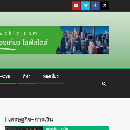
ม-CSR
กีฬา
ท่องเที่ยว
เศรษฐกิจ-การเงิน
เศรษฐกิจ-การเงิน