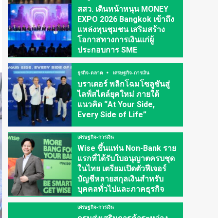
สสว. เดินหน้าหนุน MONEY
EXPO 2026 Bangkok เข้าถึง
แหล่งทุนชุมชน เสริมสร้าง
โอกาสทางการเงินแก่ผู้
ประกอบการ SME
ธุรกิจ-ตลาด
เศรษฐกิจ-การเงิน
บราเดอร์ พลิกโฉมโซลูชันสู่
ไลฟ์สไตล์ยุคใหม่ ภายใต้
แนวคิด “At Your Side,
Every Side of Life”
เศรษฐกิจ-การเงิน
Wise ขึ้นแท่น Non-Bank ราย
แรกที่ได้รับใบอนุญาตครบชุด
ในไทย เตรียมเปิดตัวฟีเจอร์
บัญชีหลายสกุลเงินสำหรับ
บุคคลทั่วไปและภาคธุรกิจ
เศรษฐกิจ-การเงิน