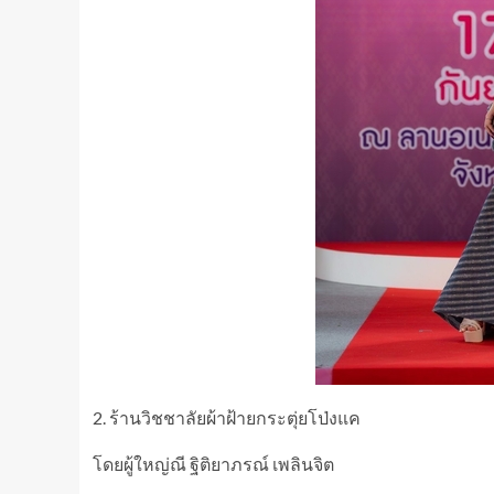
2. ร้านวิชชาลัยผ้าฝ้ายกระตุ่ยโป่งแค
โดยผู้ใหญ่ณี ฐิติยาภรณ์ เพลินจิต