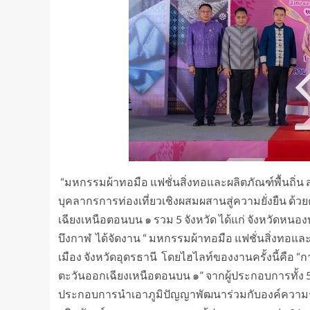
“มหกรรมผ้าทอมือ แฟชั่นสิ่งทอและผลิตภัณฑ์พื้นถิ่น 
บุคลากรการท่องเที่ยวเชิงผสมผสานสู่ความยั่งยืน ด
เฉียงเหนือตอนบน ๑ รวม 5 จังหวัด ได้แก่ จังหวัดหนอง
บึงกาฬ ได้จัดงาน “ มหกรรมผ้าทอมือ แฟชั่นสิ่งทอและผ
เมือง จังหวัดอุดรธานี โดยไฮไลท์ของงานครั้งนี้คือ 
ตะวันออกเฉียงเหนือตอนบน ๑” จากผู้ประกอบการทั้ง 5 จ
ประกอบการนำเอาภูมิปัญญาพัฒนาร่วมกับองค์ความรู้