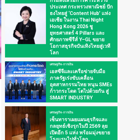
กรมส่งเสริมการค้าระหว่าง
ประเทศ กระทรวงพาณิชย์ ปัก
ธงไทยสู่ ‘Content Hub’ แห่ง
เอเชีย ในงาน Thai Night
Hong Kong 2026 ชู
ยุทธศาสตร์ 4 Pillars และ
ศักยภาพซีรีส์ Y–GL ขยาย
โอกาสธุรกิจบันเทิงไทยสู่เวที
โลก
เศรษฐกิจ-การเงิน
เอสซีจีและเครือข่ายจับมือ
ภาครัฐเร่งขับเคลื่อน
อุตสาหกรรมไทย หนุน SMEs
ก้าวกระโดด โตไปด้วยกัน สู่
SMART INDUSTRY
เศรษฐกิจ-การเงิน
เซ็นทาราเผยแผนธุรกิจและ
กลยุทธ์เชิงรุกในปี 2569 ลุย
เปิดอีก 5 แห่ง พร้อมมุ่งขยาย
โรงแรมไปทั่วโลก