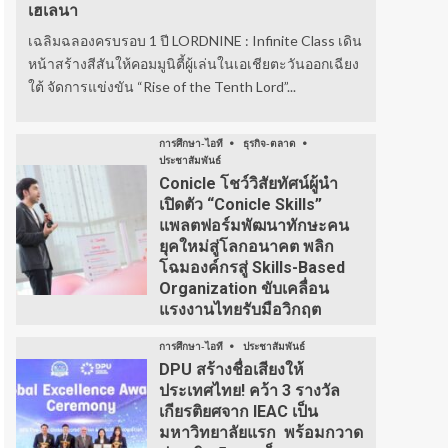
เฮเลนา
เฉลิมฉลองครบรอบ 1 ปี LORDNINE : Infinite Class เดิน
หน้าสร้างสีสันให้คอมมูนิตี้ผู้เล่นในเอเชียตะวันออกเฉียง
ใต้ จัดการแข่งขัน “Rise of the Tenth Lord”...
การศึกษา-ไอที
ธุรกิจ-ตลาด
ประชาสัมพันธ์
Conicle โชว์วิสัยทัศน์ผู้นำ
เปิดตัว “Conicle Skills”
แพลตฟอร์มพัฒนาทักษะคน
ยุคใหม่สู่โลกอนาคต พลิก
โฉมองค์กรสู่ Skills-Based
Organization ขับเคลื่อน
แรงงานไทยรับมือวิกฤต
การศึกษา-ไอที
ประชาสัมพันธ์
DPU สร้างชื่อเสียงให้
ประเทศไทย! คว้า 3 รางวัล
เกียรติยศจาก IEAC เป็น
มหาวิทยาลัยแรก พร้อมกวาด