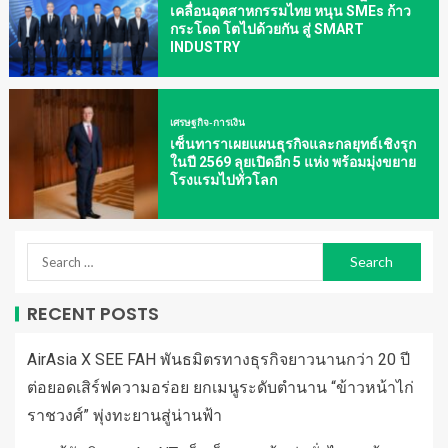
เคลื่อนอุตสาหกรรมไทย หนุน SMEs ก้าว
กระโดด โตไปด้วยกัน สู่ SMART
INDUSTRY
เศรษฐกิจ-การเงิน
เซ็นทาราเผยแผนธุรกิจและกลยุทธ์เชิงรุก
ในปี 2569 ลุยเปิดอีก 5 แห่ง พร้อมมุ่งขยาย
โรงแรมไปทั่วโลก
RECENT POSTS
AirAsia X SEE FAH พันธมิตรทางธุรกิจยาวนานกว่า 20 ปี
ต่อยอดเสิร์ฟความอร่อย ยกเมนูระดับตำนาน “ข้าวหน้าไก่
ราชวงศ์” พุ่งทะยานสู่น่านฟ้า