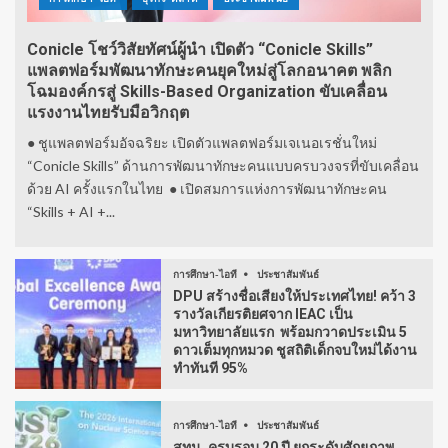
Conicle โชว์วิสัยทัศน์ผู้นำ เปิดตัว “Conicle Skills”
แพลตฟอร์มพัฒนาทักษะคนยุคใหม่สู่โลกอนาคต พลิก
โฉมองค์กรสู่ Skills-Based Organization ขับเคลื่อน
แรงงานไทยรับมือวิกฤต
● ชูแพลตฟอร์มอัจฉริยะ เปิดตัวแพลตฟอร์มเจเนอเรชั่นใหม่
“Conicle Skills” ด้านการพัฒนาทักษะคนแบบครบวงจรที่ขับเคลื่อน
ด้วย AI ครั้งแรกในไทย ● เปิดสมการแห่งการพัฒนาทักษะคน
“Skills + AI +...
การศึกษา-ไอที
ประชาสัมพันธ์
DPU สร้างชื่อเสียงให้ประเทศไทย! คว้า 3
รางวัลเกียรติยศจาก IEAC เป็น
มหาวิทยาลัยแรก พร้อมกวาดประเมิน 5
ดาวเต็มทุกหมวด ชูสถิติเด็กจบใหม่ได้งาน
ทำทันที 95%
การศึกษา-ไอที
ประชาสัมพันธ์
สทน. ครบรอบ 20 ปี ยกระดับศักยภาพ