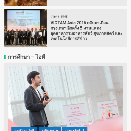
เกษตร - SME
VICTAM Asia 2026 กลับมาเยือน
กรุงเทพฯ อีกครั้ง !! งานแสดง
อุตสาหกรรมอาหารสัตว์ สุขภาพสัตว์ และ
เทคโนโลยีการสีข้าว
การศึกษา – ไอที
การศึกษา-ไอที
ธุรกิจ-ตลาด
ประชาสัมพันธ์