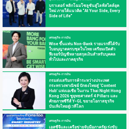
บราเดอร์ พลิกโฉมโซลูชันสู่ไลฟ์สไตล์ยุค
ใหม่ ภายใต้แนวคิด “At Your Side, Every
Side of Life”
เศรษฐกิจ-การเงิน
Wise ขึ้นแท่น Non-Bank รายแรกที่ได้รับ
ใบอนุญาตครบชุดในไทย เตรียมเปิดตัว
ฟีเจอร์บัญชีหลายสกุลเงินสำหรับบุคคล
ทั่วไปและภาคธุรกิจ
เศรษฐกิจ-การเงิน
กรมส่งเสริมการค้าระหว่างประเทศ
กระทรวงพาณิชย์ ปักธงไทยสู่ ‘Content
Hub’ แห่งเอเชีย ในงาน Thai Night Hong
Kong 2026 ชูยุทธศาสตร์ 4 Pillars และ
ศักยภาพซีรีส์ Y–GL ขยายโอกาสธุรกิจ
บันเทิงไทยสู่เวทีโลก
เศรษฐกิจ-การเงิน
เอสซีจีและเครือข่ายจับมือภาครัฐเร่งขับ