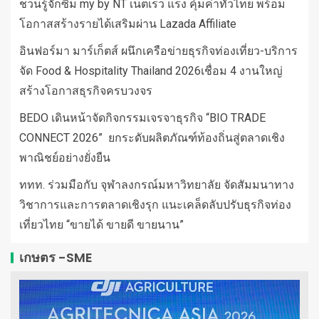
ชวนรู้จักซิม my by NT เน็ตเร็ว แรง คุ้มค่าทั่วไทย พร้อม
โอกาสสร้างรายได้เสริมผ่าน Lazada Affiliate
อินฟอร์มา มาร์เก็ตส์ ผนึกเครือข่ายธุรกิจท่องเที่ยว-บริการ
จัด Food & Hospitality Thailand 2026เชื่อม 4 งานใหญ่
สร้างโอกาสธุรกิจครบวงจร
BEDO เดินหน้าจัดกิจกรรมเจรจาธุรกิจ “BIO TRADE
CONNECT 2026” ยกระดับผลิตภัณฑ์ท้องถิ่นสู่ตลาดเชิง
พาณิชย์อย่างยั่งยืน
ททท. ร่วมมือกับ จุฬาลงกรณ์มหาวิทยาลัย จัดสัมมนาทาง
วิชาการและการตลาดเชิงรุก แนะเคล็ดลับปรับธุรกิจท่อง
เที่ยวไทย “ขายได้ ขายดี ขายนาน”
เกษตร -SME