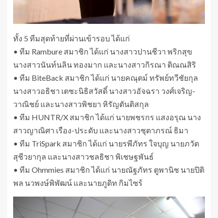
ทั้ง 5 ทีมสุดท้ายที่ผ่านเข้ารอบ ได้แก่
• ทีม Rambure สมาชิก ได้แก่ นางสาวปานชีวา พริกสุข
นางสาวนันท์นลิน ทองมาก และนางสาวกิรณา ติณณสิริ
• ทีม BiteBack สมาชิก ได้แก่ นายคณุตม์ ทรัพย์ทวีชัยกุล
นางสาวอธิชา เตชะนิธิสวัสดิ์ นางสาวอัจฉรา วงศ์เจริญ-
วาณิชย์ และนางสาวพิชยา หิรัญตันติสกุล
• ทีม HUNTR/X สมาชิก ได้แก่ นายพชรกร แสงอรุณ นาง
สาวญาณิศา เรือง-ประดับ และนางสาวชุตาภรณ์ ธิมา
• ทีม TriSpark สมาชิก ได้แก่ นายรพีภัทร ใจบุญ นายภวัต
สุชีวยากุล และนางสาวชลธิชา พิเชษฐพันธ์
• ทีม Ohmmies สมาชิก ได้แก่ นายณัฐภัทร ตูพานิช นายปิติ
พล นวพงษ์พิพัฒน์ และนายภูดิท กิมไซร้