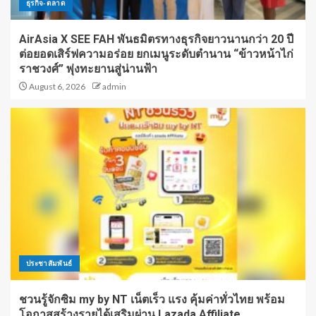
ธุรกิจ-ตลาด
AirAsia X SEE FAH พันธมิตรทางธุรกิจยาวนานกว่า 20 ปี
ต่อยอดเสิร์ฟความอร่อย ยกเมนูระดับตำนาน “ข้าวหน้าไก่
ราชวงศ์” พุ่งทะยานสู่น่านฟ้า
August 6, 2026
admin
ประชาสัมพันธ์
ชวนรู้จักซิม my by NT เน็ตเร็ว แรง คุ้มค่าทั่วไทย พร้อม
โอกาสสร้างรายได้เสริมผ่าน Lazada Affiliate