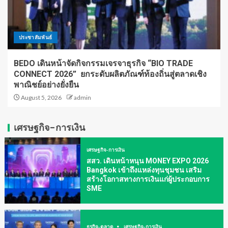
ประชาสัมพันธ์
BEDO เดินหน้าจัดกิจกรรมเจรจาธุรกิจ “BIO TRADE
CONNECT 2026” ยกระดับผลิตภัณฑ์ท้องถิ่นสู่ตลาดเชิง
พาณิชย์อย่างยั่งยืน
August 5, 2026
admin
เศรษฐกิจ-การเงิน
เศรษฐกิจ-การเงิน
สสว. เดินหน้าหนุน MONEY EXPO 2026
Bangkok เข้าถึงแหล่งทุนชุมชน เสริม
สร้างโอกาสทางการเงินแก่ผู้ประกอบการ
SME
ธุรกิจ-ตลาด
เศรษฐกิจ-การเงิน