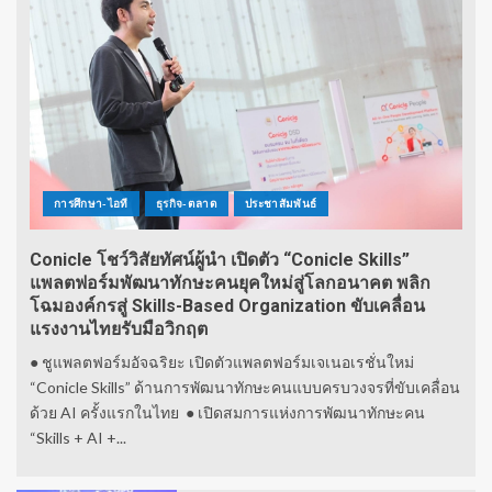
การศึกษา-ไอที
ธุรกิจ-ตลาด
ประชาสัมพันธ์
Conicle โชว์วิสัยทัศน์ผู้นำ เปิดตัว “Conicle Skills”
แพลตฟอร์มพัฒนาทักษะคนยุคใหม่สู่โลกอนาคต พลิก
โฉมองค์กรสู่ Skills-Based Organization ขับเคลื่อน
แรงงานไทยรับมือวิกฤต
● ชูแพลตฟอร์มอัจฉริยะ เปิดตัวแพลตฟอร์มเจเนอเรชั่นใหม่
“Conicle Skills” ด้านการพัฒนาทักษะคนแบบครบวงจรที่ขับเคลื่อน
ด้วย AI ครั้งแรกในไทย ● เปิดสมการแห่งการพัฒนาทักษะคน
“Skills + AI +...