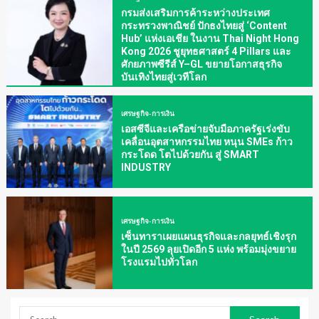
กรมส่งเสริมการค้าระหว่างประเทศ
กระทรวงพาณิชย์ ปักธงไทยสู่ ‘Content
Hub’ แห่งเอเชีย ในงาน Thai Night Hong
Kong 2026 ชูยุทธศาสตร์ 4 Pillars และ
ศักยภาพซีรีส์ Y–GL ขยายโอกาสธุรกิจ
บันเทิงไทยสู่เวทีโลก
เศรษฐกิจ-การเงิน
เอสซีจีและเครือข่ายจับมือภาครัฐเร่งขับ
เคลื่อนอุตสาหกรรมไทย หนุน SMEs ก้าว
กระโดด โตไปด้วยกัน สู่ SMART
INDUSTRY
เศรษฐกิจ-การเงิน
เซ็นทาราเผยแผนธุรกิจและกลยุทธ์เชิงรุก
ในปี 2569 ลุยเปิดอีก 5 แห่ง พร้อมมุ่งขยาย
โรงแรมไปทั่วโลก