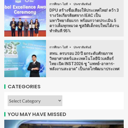
การศึกษา-ไอที
ประชาสัมพันธ์
DPU สร้างชื่อเสียงให้ประเทศไทย! คว้า 3
รางวัลเกียรติยศจาก IEAC เป็น
มหาวิทยาลัยแรก พร้อมกวาดประเมิน 5
ดาวเต็มทุกหมวด ชูสถิติเด็กจบใหม่ได้งาน
ทำทันที 95%
การศึกษา-ไอที
ประชาสัมพันธ์
สทน. ครบรอบ 20 ปี ยกระดับศักยภาพ
วิทยาศาสตร์และเทคโนโลยีนิวเคลียร์
ไทย เปิด INST2026 ชู “แพทย์-อาหาร-
พลังงานสะอาด” เป็นกลไกพัฒนาประเทศ
CATEGORIES
YOU MAY HAVE MISSED