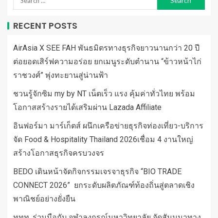
RECENT POSTS
AirAsia X SEE FAH พันธมิตรทางธุรกิจยาวนานกว่า 20 ปี
ต่อยอดเสิร์ฟความอร่อย ยกเมนูระดับตำนาน “ข้าวหน้าไก่
ราชวงศ์” พุ่งทะยานสู่น่านฟ้า
ชวนรู้จักซิม my by NT เน็ตเร็ว แรง คุ้มค่าทั่วไทย พร้อม
โอกาสสร้างรายได้เสริมผ่าน Lazada Affiliate
อินฟอร์มา มาร์เก็ตส์ ผนึกเครือข่ายธุรกิจท่องเที่ยว-บริการ
จัด Food & Hospitality Thailand 2026เชื่อม 4 งานใหญ่
สร้างโอกาสธุรกิจครบวงจร
BEDO เดินหน้าจัดกิจกรรมเจรจาธุรกิจ “BIO TRADE
CONNECT 2026” ยกระดับผลิตภัณฑ์ท้องถิ่นสู่ตลาดเชิง
พาณิชย์อย่างยั่งยืน
ททท. ร่วมมือกับ จุฬาลงกรณ์มหาวิทยาลัย จัดสัมมนาทาง