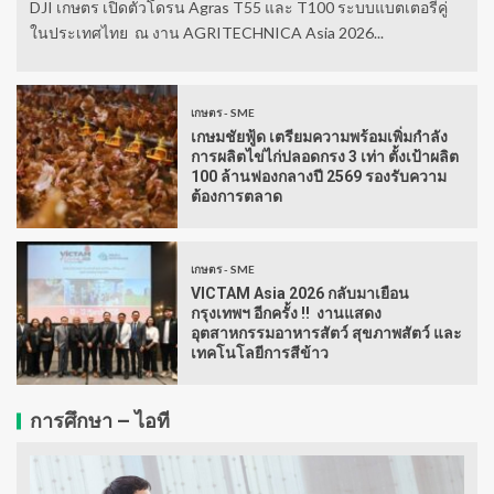
DJI เกษตร เปิดตัวโดรน Agras T55 และ T100 ระบบแบตเตอรี่คู่
ในประเทศไทย ณ งาน AGRITECHNICA Asia 2026...
เกษตร - SME
เกษมชัยฟู้ด เตรียมความพร้อมเพิ่มกำลัง
การผลิตไข่ไก่ปลอดกรง 3 เท่า ตั้งเป้าผลิต
100 ล้านฟองกลางปี 2569 รองรับความ
ต้องการตลาด
เกษตร - SME
VICTAM Asia 2026 กลับมาเยือน
กรุงเทพฯ อีกครั้ง !! งานแสดง
อุตสาหกรรมอาหารสัตว์ สุขภาพสัตว์ และ
เทคโนโลยีการสีข้าว
การศึกษา – ไอที