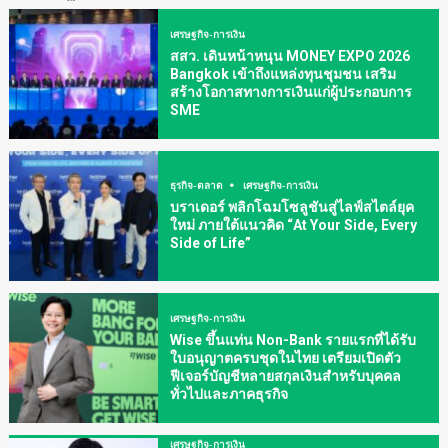
เศรษฐกิจ-การเงิน
สสว. เดินหน้าหนุน MONEY EXPO 2026
Bangkok เข้าถึงแหล่งทุนชุมชน เสริม
สร้างโอกาสทางการเงินแก่ผู้ประกอบการ
SME
ธุรกิจ-ตลาด
เศรษฐกิจ-การเงิน
บราเดอร์ พลิกโฉมโซลูชันสู่ไลฟ์สไตล์ยุค
ใหม่ ภายใต้แนวคิด “At Your Side, Every
Side of Life”
เศรษฐกิจ-การเงิน
Wise ขึ้นแท่น Non-Bank รายแรกที่ได้รับ
ใบอนุญาตครบชุดในไทย เตรียมเปิดตัว
ฟีเจอร์บัญชีหลายสกุลเงินสำหรับบุคคล
ทั่วไปและภาคธุรกิจ
เศรษฐกิจ-การเงิน