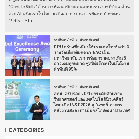
“Conicle Skills” ด้านการพัฒนาทักษะคนแบบครบวงจรที่ขับเคลื่อน
ด้วย AI ครั้งแรกในไทย ● เปิดสมการแห่งการพัฒนาทักษะคน
“Skills + AI +...
การศึกษา-ไอที
ประชาสัมพันธ์
DPU สร้างชื่อเสียงให้ประเทศไทย! คว้า 3
รางวัลเกียรติยศจาก IEAC เป็น
มหาวิทยาลัยแรก พร้อมกวาดประเมิน 5
ดาวเต็มทุกหมวด ชูสถิติเด็กจบใหม่ได้งาน
ทำทันที 95%
การศึกษา-ไอที
ประชาสัมพันธ์
สทน. ครบรอบ 20 ปี ยกระดับศักยภาพ
วิทยาศาสตร์และเทคโนโลยีนิวเคลียร์
ไทย เปิด INST2026 ชู “แพทย์-อาหาร-
พลังงานสะอาด” เป็นกลไกพัฒนาประเทศ
CATEGORIES