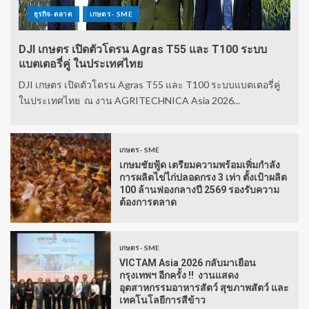
ธุรกิจ-ตลาด
เกษตร - SME
DJI เกษตร เปิดตัวโดรน Agras T55 และ T100 ระบบ
แบตเตอรี่คู่ ในประเทศไทย
DJI เกษตร เปิดตัวโดรน Agras T55 และ T100 ระบบแบตเตอรี่คู่
ในประเทศไทย ณ งาน AGRITECHNICA Asia 2026...
เกษตร - SME
เกษมชัยฟู้ด เตรียมความพร้อมเพิ่มกำลัง
การผลิตไข่ไก่ปลอดกรง 3 เท่า ตั้งเป้าผลิต
100 ล้านฟองกลางปี 2569 รองรับความ
ต้องการตลาด
เกษตร - SME
VICTAM Asia 2026 กลับมาเยือน
กรุงเทพฯ อีกครั้ง !! งานแสดง
อุตสาหกรรมอาหารสัตว์ สุขภาพสัตว์ และ
เทคโนโลยีการสีข้าว