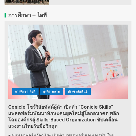
การศึกษา – ไอที
การศึกษา-ไอที
ธุรกิจ-ตลาด
ประชาสัมพันธ์
Conicle โชว์วิสัยทัศน์ผู้นำ เปิดตัว “Conicle Skills”
แพลตฟอร์มพัฒนาทักษะคนยุคใหม่สู่โลกอนาคต พลิก
โฉมองค์กรสู่ Skills-Based Organization ขับเคลื่อน
แรงงานไทยรับมือวิกฤต
● ชูแพลตฟอร์มอัจฉริยะ เปิดตัวแพลตฟอร์มเจเนอเรชั่นใหม่