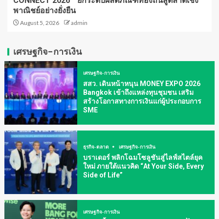
CONNECT 2026” ยกระดับผลิตภัณฑ์ท้องถิ่นสู่ตลาดเชิง
พาณิชย์อย่างยั่งยืน
August 5, 2026
admin
เศรษฐกิจ-การเงิน
เศรษฐกิจ-การเงิน
สสว. เดินหน้าหนุน MONEY EXPO 2026
Bangkok เข้าถึงแหล่งทุนชุมชน เสริม
สร้างโอกาสทางการเงินแก่ผู้ประกอบการ
SME
ธุรกิจ-ตลาด
เศรษฐกิจ-การเงิน
บราเดอร์ พลิกโฉมโซลูชันสู่ไลฟ์สไตล์ยุค
ใหม่ ภายใต้แนวคิด “At Your Side, Every
Side of Life”
เศรษฐกิจ-การเงิน