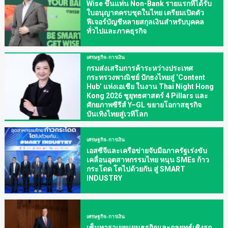
Wise ขึ้นแท่น Non-Bank รายแรกที่ได้รับ
ใบอนุญาตครบชุดในไทย เตรียมเปิดตัว
ฟีเจอร์บัญชีหลายสกุลเงินสำหรับบุคคล
ทั่วไปและภาคธุรกิจ
เศรษฐกิจ-การเงิน
กรมส่งเสริมการค้าระหว่างประเทศ
กระทรวงพาณิชย์ ปักธงไทยสู่ ‘Content
Hub’ แห่งเอเชีย ในงาน Thai Night Hong
Kong 2026 ชูยุทธศาสตร์ 4 Pillars และ
ศักยภาพซีรีส์ Y–GL ขยายโอกาสธุรกิจ
บันเทิงไทยสู่เวทีโลก
เศรษฐกิจ-การเงิน
เอสซีจีและเครือข่ายจับมือภาครัฐเร่งขับ
เคลื่อนอุตสาหกรรมไทย หนุน SMEs ก้าว
กระโดด โตไปด้วยกัน สู่ SMART
INDUSTRY
เศรษฐกิจ-การเงิน
เซ็นทาราเผยแผนธุรกิจและกลยุทธ์เชิงรุก