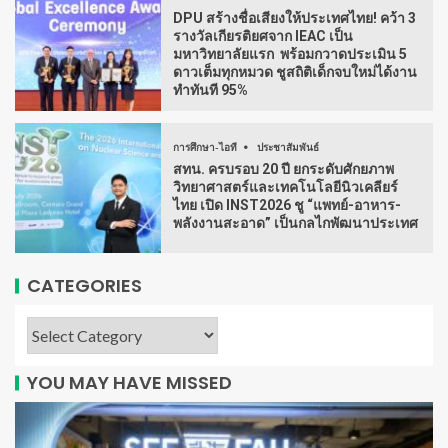
DPU สร้างชื่อเสียงให้ประเทศไทย! คว้า 3
รางวัลเกียรติยศจาก IEAC เป็น
มหาวิทยาลัยแรก พร้อมกวาดประเมิน 5
ดาวเต็มทุกหมวด ชูสถิติเด็กจบใหม่ได้งาน
ทำทันที 95%
การศึกษา-ไอที
ประชาสัมพันธ์
สทน. ครบรอบ 20 ปี ยกระดับศักยภาพ
วิทยาศาสตร์และเทคโนโลยีนิวเคลียร์
ไทย เปิด INST2026 ชู “แพทย์-อาหาร-
พลังงานสะอาด” เป็นกลไกพัฒนาประเทศ
CATEGORIES
YOU MAY HAVE MISSED