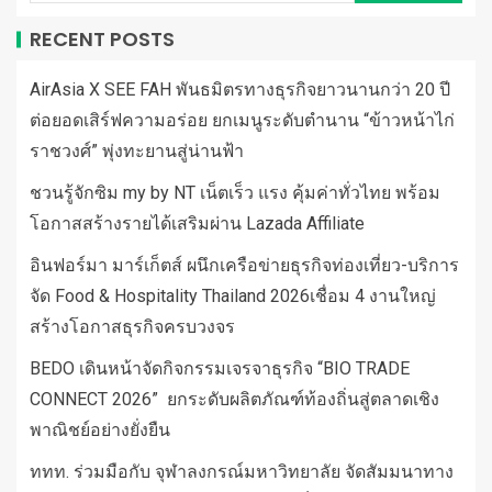
RECENT POSTS
AirAsia X SEE FAH พันธมิตรทางธุรกิจยาวนานกว่า 20 ปี
ต่อยอดเสิร์ฟความอร่อย ยกเมนูระดับตำนาน “ข้าวหน้าไก่
ราชวงศ์” พุ่งทะยานสู่น่านฟ้า
ชวนรู้จักซิม my by NT เน็ตเร็ว แรง คุ้มค่าทั่วไทย พร้อม
โอกาสสร้างรายได้เสริมผ่าน Lazada Affiliate
อินฟอร์มา มาร์เก็ตส์ ผนึกเครือข่ายธุรกิจท่องเที่ยว-บริการ
จัด Food & Hospitality Thailand 2026เชื่อม 4 งานใหญ่
สร้างโอกาสธุรกิจครบวงจร
BEDO เดินหน้าจัดกิจกรรมเจรจาธุรกิจ “BIO TRADE
CONNECT 2026” ยกระดับผลิตภัณฑ์ท้องถิ่นสู่ตลาดเชิง
พาณิชย์อย่างยั่งยืน
ททท. ร่วมมือกับ จุฬาลงกรณ์มหาวิทยาลัย จัดสัมมนาทาง