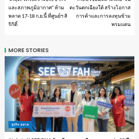
และสภาพภูมิอากาศ” ห้าม
ตะวันตกเฉียงใต้ สร้างโอกาส
พลาด 17-18 ก.ย.นี้ ที่ศูนย์ฯ สิ
การค้าและการลงทุนข้าม
ริกิติ์
พรมแดน
MORE STORIES
ธุรกิจ-ตลาด