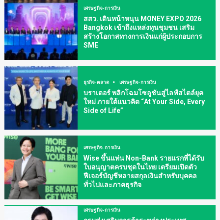
เศรษฐกิจ-การเงิน
สสว. เดินหน้าหนุน MONEY EXPO 2026
Bangkok เข้าถึงแหล่งทุนชุมชน เสริม
สร้างโอกาสทางการเงินแก่ผู้ประกอบการ
SME
ธุรกิจ-ตลาด
เศรษฐกิจ-การเงิน
บราเดอร์ พลิกโฉมโซลูชันสู่ไลฟ์สไตล์ยุค
ใหม่ ภายใต้แนวคิด “At Your Side, Every
Side of Life”
เศรษฐกิจ-การเงิน
Wise ขึ้นแท่น Non-Bank รายแรกที่ได้รับ
ใบอนุญาตครบชุดในไทย เตรียมเปิดตัว
ฟีเจอร์บัญชีหลายสกุลเงินสำหรับบุคคล
ทั่วไปและภาคธุรกิจ
เศรษฐกิจ-การเงิน