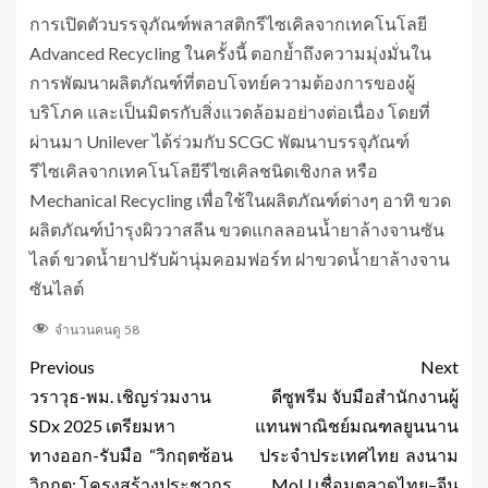
การเปิดตัวบรรจุภัณฑ์พลาสติกรีไซเคิลจากเทคโนโลยี
Advanced Recycling ในครั้งนี้ ตอกย้ำถึงความมุ่งมั่นใน
การพัฒนาผลิตภัณฑ์ที่ตอบโจทย์ความต้องการของผู้
บริโภค และเป็นมิตรกับสิ่งแวดล้อมอย่างต่อเนื่อง โดยที่
ผ่านมา Unilever ได้ร่วมกับ SCGC พัฒนาบรรจุภัณฑ์
รีไซเคิลจากเทคโนโลยีรีไซเคิลชนิดเชิงกล หรือ
Mechanical Recycling เพื่อใช้ในผลิตภัณฑ์ต่างๆ อาทิ ขวด
ผลิตภัณฑ์บำรุงผิววาสลีน ขวดแกลลอนน้ำยาล้างจานซัน
ไลต์ ขวดน้ำยาปรับผ้านุ่มคอมฟอร์ท ฝาขวดน้ำยาล้างจาน
ซันไลต์
จำนวนคนดู
58
Previous
Next
วราวุธ-พม. เชิญร่วมงาน
ดีซูพรีม จับมือสำนักงานผู้
SDx 2025 เตรียมหา
แทนพาณิชย์มณฑลยูนนาน
ทางออก-รับมือ “วิกฤตซ้อน
ประจำประเทศไทย ลงนาม
วิกฤต: โครงสร้างประชากร
MoU เชื่อมตลาดไทย–จีน