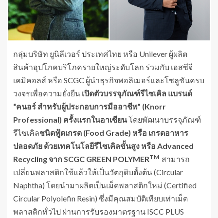
กลุ่มบริษัท ยูนิลีเวอร์ ประเทศไทย หรือ Unilever ผู้ผลิต
สินค้าอุปโภคบริโภครายใหญ่ระดับโลก ร่วมกับ เอสซีจี
เคมิคอลส์ หรือ SCGC ผู้นำธุรกิจพอลิเมอร์และโซลูชันครบ
วงจรเพื่อความยั่งยืน
เปิดตัวบรรจุภัณฑ์รีไซเคิล แบรนด์
“คนอร์ สำหรับผู้ประกอบการมืออาชีพ” (Knorr
Professional)
ครั้งแรกในอาเซียน
โดยพัฒนาบรรจุภัณฑ์
รีไซเคิล
ชนิดฟู้ดเกรด (Food Grade) หรือ เกรดอาหาร
ปลอดภัย ด้วยเทคโนโลยีรีไซเคิลขั้นสูง หรือ Advanced
TM
Recycling จาก SCGC GREEN POLYMER
สามารถ
เปลี่ยนพลาสติกใช้แล้วให้เป็นวัตถุดิบตั้งต้น (Circular
Naphtha) โดยนำมาผลิตเป็นเม็ดพลาสติกใหม่ (Certified
Circular Polyolefin Resin) ซึ่งมีคุณสมบัติเทียบเท่าเม็ด
พลาสติกทั่วไป ผ่านการรับรองมาตรฐาน ISCC PLUS