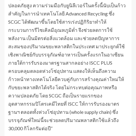
ปลอดภัยสูง ความร่วมมือกับยูนิลีเวอร์ในครั้งนี้นับเป็นก้าว
สำคัญในการนำเทคโนโลยี Advanced Recycling ซึ่ง
SCGC ได้พัฒนาขึ้นโดยใช้สารเร่งปฏิกิริยาทำให้
กระบวนการรีไซเคิลมีอุณหภูมิต่ำ จึงช่วยลดการใช้
พลังงาน เป็นมิตรต่อสิ่งแวดล้อม และช่วยลดปัญหาการ
สะสมของปริมาณขยะพลาสติกในประเทศ มาประยุกต์ใช้
เชิงพาณิชย์กับบรรจุภัณฑ์อาหารเป็นครั้งแรกในอาเซียน
ภายใต้การรับรองมาตรฐานสากลอย่าง ISCC PLUS
ครอบคลุมตลอดห่วงโซ่อุปทาน แสดงให้เห็นถึงความ
ก้าวหน้าทางเทคโนโลยีควบคู่กับการสร้างคุณค่าใหม่ให้
กับขยะพลาสติกได้จริง โดยไม่กระทบต่อคุณภาพหรือ
ความปลอดภัย โดย SCGC ถือเป็นรายแรกของ
อุตสาหกรรมปิโตรเคมีไทยที่ ISCC ให้การรับรองมาตร
ฐานฯ ตลอดทั้งห่วงโซ่อุปทาน (whole supply chain) ซึ่ง
บรรจุภัณฑ์ใหม่นี้จะช่วยลดปริมาณพลาสติกใช้แล้วถึง
30,000 กิโลกรัมต่อปี”