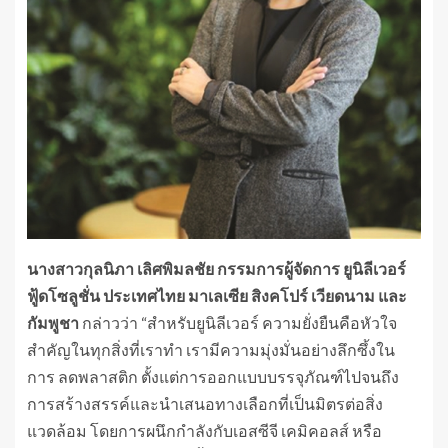
นางสาวกุลนิภา เลิศพิมลชัย กรรมการผู้จัดการ ยูนิลีเวอร์
ฟู้ดโซลูชั่น ประเทศไทย มาเลเซีย สิงคโปร์ เวียดนาม และ
กัมพูชา
กล่าวว่า “สำหรับยูนิลีเวอร์ ความยั่งยืนคือหัวใจ
สำคัญในทุกสิ่งที่เราทำ เรามีความมุ่งมั่นอย่างลึกซึ้งใน
การ ลดพลาสติก ตั้งแต่การออกแบบบรรจุภัณฑ์ไปจนถึง
การสร้างสรรค์และนำเสนอทางเลือกที่เป็นมิตรต่อสิ่ง
แวดล้อม โดยการผนึกกำลังกับเอสซีจี เคมิคอลส์ หรือ