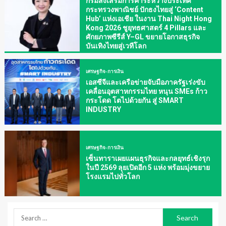
กรมส่งเสริมการค้าระหว่างประเทศ
กระทรวงพาณิชย์ ปักธงไทยสู่ ‘Content
Hub’ แห่งเอเชีย ในงาน Thai Night Hong
Kong 2026 ชูยุทธศาสตร์ 4 Pillars และ
ศักยภาพซีรีส์ Y–GL ขยายโอกาสธุรกิจ
บันเทิงไทยสู่เวทีโลก
เศรษฐกิจ-การเงิน
เอสซีจีและเครือข่ายจับมือภาครัฐเร่งขับ
เคลื่อนอุตสาหกรรมไทย หนุน SMEs ก้าว
กระโดด โตไปด้วยกัน สู่ SMART
INDUSTRY
เศรษฐกิจ-การเงิน
เซ็นทาราเผยแผนธุรกิจและกลยุทธ์เชิงรุก
ในปี 2569 ลุยเปิดอีก 5 แห่ง พร้อมมุ่งขยาย
โรงแรมไปทั่วโลก