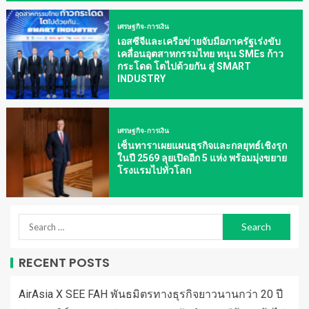
เศรษฐกิจ-การเงิน
เอสซีจีและเครือข่ายจับมือภาครัฐเร่งขับ
เคลื่อนอุตสาหกรรมไทย หนุน SMEs ก้าว
กระโดด โตไปด้วยกัน สู่ SMART
INDUSTRY
เศรษฐกิจ-การเงิน
เซ็นทาราเผยแผนธุรกิจและกลยุทธ์เชิงรุก
ในปี 2569 ลุยเปิดอีก 5 แห่ง พร้อมมุ่งขยาย
โรงแรมไปทั่วโลก
RECENT POSTS
AirAsia X SEE FAH พันธมิตรทางธุรกิจยาวนานกว่า 20 ปี