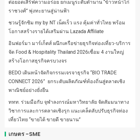
ต่อยอดเสิร์ฟความอร่อย ยกเมนูระดับตำนาน “ข้าวหน้าไก่
ราชวงศ์” พุ่งทะยานสู่น่านฟ้า
ชวนรู้จักซิม my by NT เน็ตเร็ว แรง คุ้มค่าทั่วไทย พร้อม
โอกาสสร้างรายได้เสริมผ่าน Lazada Affiliate
อินฟอร์มา มาร์เก็ตส์ ผนึกเครือข่ายธุรกิจท่องเที่ยว-บริการ
จัด Food & Hospitality Thailand 2026เชื่อม 4 งานใหญ่
สร้างโอกาสธุรกิจครบวงจร
BEDO เดินหน้าจัดกิจกรรมเจรจาธุรกิจ “BIO TRADE
CONNECT 2026” ยกระดับผลิตภัณฑ์ท้องถิ่นสู่ตลาดเชิง
พาณิชย์อย่างยั่งยืน
ททท. ร่วมมือกับ จุฬาลงกรณ์มหาวิทยาลัย จัดสัมมนาทาง
วิชาการและการตลาดเชิงรุก แนะเคล็ดลับปรับธุรกิจท่อง
เที่ยวไทย “ขายได้ ขายดี ขายนาน”
เกษตร -SME