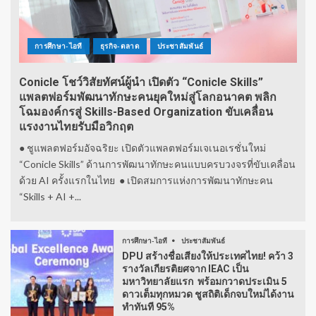
การศึกษา-ไอที
ธุรกิจ-ตลาด
ประชาสัมพันธ์
Conicle โชว์วิสัยทัศน์ผู้นำ เปิดตัว “Conicle Skills”
แพลตฟอร์มพัฒนาทักษะคนยุคใหม่สู่โลกอนาคต พลิก
โฉมองค์กรสู่ Skills-Based Organization ขับเคลื่อน
แรงงานไทยรับมือวิกฤต
● ชูแพลตฟอร์มอัจฉริยะ เปิดตัวแพลตฟอร์มเจเนอเรชั่นใหม่
“Conicle Skills” ด้านการพัฒนาทักษะคนแบบครบวงจรที่ขับเคลื่อน
ด้วย AI ครั้งแรกในไทย ● เปิดสมการแห่งการพัฒนาทักษะคน
“Skills + AI +...
การศึกษา-ไอที
ประชาสัมพันธ์
DPU สร้างชื่อเสียงให้ประเทศไทย! คว้า 3
รางวัลเกียรติยศจาก IEAC เป็น
มหาวิทยาลัยแรก พร้อมกวาดประเมิน 5
ดาวเต็มทุกหมวด ชูสถิติเด็กจบใหม่ได้งาน
ทำทันที 95%