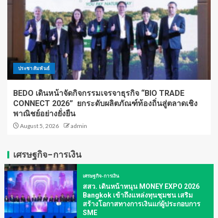
ประชาสัมพันธ์
BEDO เดินหน้าจัดกิจกรรมเจรจาธุรกิจ “BIO TRADE
CONNECT 2026” ยกระดับผลิตภัณฑ์ท้องถิ่นสู่ตลาดเชิง
พาณิชย์อย่างยั่งยืน
August 5, 2026
admin
เศรษฐกิจ-การเงิน
เศรษฐกิจ-การเงิน
สสว. เดินหน้าหนุน MONEY EXPO 2026
Bangkok เข้าถึงแหล่งทุนชุมชน เสริม
สร้างโอกาสทางการเงินแก่ผู้ประกอบการ
SME