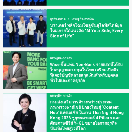
ธุรกิจ-ตลาด
เศรษฐกิจ-การเงิน
บราเดอร์ พลิกโฉมโซลูชันสู่ไลฟ์สไตล์ยุค
ใหม่ ภายใต้แนวคิด “At Your Side, Every
Side of Life”
เศรษฐกิจ-การเงิน
Wise ขึ้นแท่น Non-Bank รายแรกที่ได้รับ
ใบอนุญาตครบชุดในไทย เตรียมเปิดตัว
ฟีเจอร์บัญชีหลายสกุลเงินสำหรับบุคคล
ทั่วไปและภาคธุรกิจ
เศรษฐกิจ-การเงิน
กรมส่งเสริมการค้าระหว่างประเทศ
กระทรวงพาณิชย์ ปักธงไทยสู่ ‘Content
Hub’ แห่งเอเชีย ในงาน Thai Night Hong
Kong 2026 ชูยุทธศาสตร์ 4 Pillars และ
ศักยภาพซีรีส์ Y–GL ขยายโอกาสธุรกิจ
บันเทิงไทยสู่เวทีโลก