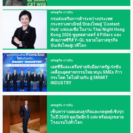
เศรษฐกิจ-การเงิน
กรมส่งเสริมการค้าระหว่างประเทศ
กระทรวงพาณิชย์ ปักธงไทยสู่ ‘Content
Hub’ แห่งเอเชีย ในงาน Thai Night Hong
Kong 2026 ชูยุทธศาสตร์ 4 Pillars และ
ศักยภาพซีรีส์ Y–GL ขยายโอกาสธุรกิจ
บันเทิงไทยสู่เวทีโลก
เศรษฐกิจ-การเงิน
เอสซีจีและเครือข่ายจับมือภาครัฐเร่งขับ
เคลื่อนอุตสาหกรรมไทย หนุน SMEs ก้าว
กระโดด โตไปด้วยกัน สู่ SMART
INDUSTRY
เศรษฐกิจ-การเงิน
เซ็นทาราเผยแผนธุรกิจและกลยุทธ์เชิงรุก
ในปี 2569 ลุยเปิดอีก 5 แห่ง พร้อมมุ่งขยาย
โรงแรมไปทั่วโลก