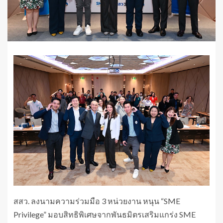
สสว. ลงนามความร่วมมือ 3 หน่วยงาน หนุน “SME
Privilege” มอบสิทธิพิเศษจากพันธมิตรเสริมแกร่ง SME