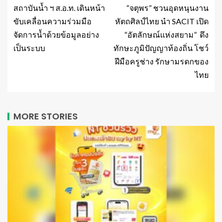
สถาบันน้ำ ฯ ส.อ.ท. เดินหน้า
“จตุพร” ชวนอุดหนุนงาน
ขับเคลื่อนความร่วมมือ
หัตถศิลป์ไทย นำ SACIT เปิด
จัดการน้ำด้วยข้อมูลอย่าง
“อัตลักษณ์แห่งสยาม” ดึง
เป็นระบบ
ทักษะภูมิปัญญาท้องถิ่น โชว์
ฝีมือครูช่าง รักษามรดกของ
ไทย
MORE STORIES