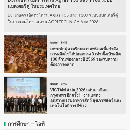
DJI เกษตร เปิดตัวโดรน Agras T55 และ T100 ระบบ
แบตเตอรี่คู่ ในประเทศไทย
DJI เกษตร เปิดตัวโดรน Agras T55 และ T100 ระบบแบตเตอรี่คู่
ในประเทศไทย ณ งาน AGRITECHNICA Asia 2026...
เกษตร - SME
เกษมชัยฟู้ด เตรียมความพร้อมเพิ่มกำลัง
การผลิตไข่ไก่ปลอดกรง 3 เท่า ตั้งเป้าผลิต
100 ล้านฟองกลางปี 2569 รองรับความ
ต้องการตลาด
เกษตร - SME
VICTAM Asia 2026 กลับมาเยือน
กรุงเทพฯ อีกครั้ง !! งานแสดง
อุตสาหกรรมอาหารสัตว์ สุขภาพสัตว์ และ
เทคโนโลยีการสีข้าว
การศึกษา – ไอที