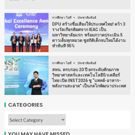
การศึกษา-ไอที
ประชาสัมพันธ์
DPU สร้างชื่อเสียงให้ประเทศไทย! คว้า 3
รางวัลเกียรติยศจาก IEAC เป็น
มหาวิทยาลัยแรก พร้อมกวาดประเมิน 5
ดาวเต็มทุกหมวด ชูสถิติเด็กจบใหม่ได้งาน
ทำทันที 95%
การศึกษา-ไอที
ประชาสัมพันธ์
สทน. ครบรอบ 20 ปี ยกระดับศักยภาพ
วิทยาศาสตร์และเทคโนโลยีนิวเคลียร์
ไทย เปิด INST2026 ชู “แพทย์-อาหาร-
พลังงานสะอาด” เป็นกลไกพัฒนาประเทศ
CATEGORIES
YOU MAY HAVE MISSED