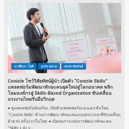
การศึกษา-ไอที
ธุรกิจ-ตลาด
ประชาสัมพันธ์
Conicle โชว์วิสัยทัศน์ผู้นำ เปิดตัว “Conicle Skills”
แพลตฟอร์มพัฒนาทักษะคนยุคใหม่สู่โลกอนาคต พลิก
โฉมองค์กรสู่ Skills-Based Organization ขับเคลื่อน
แรงงานไทยรับมือวิกฤต
● ชูแพลตฟอร์มอัจฉริยะ เปิดตัวแพลตฟอร์มเจเนอเรชั่นใหม่
“Conicle Skills” ด้านการพัฒนาทักษะคนแบบครบวงจรที่ขับเคลื่อน
ด้วย AI ครั้งแรกในไทย ● เปิดสมการแห่งการพัฒนาทักษะคน
“Skills + AI +...