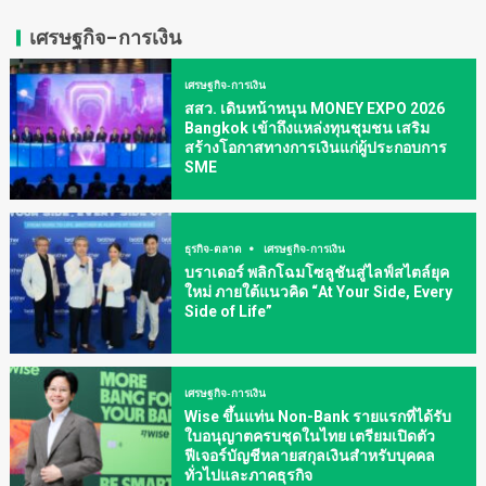
เศรษฐกิจ-การเงิน
เศรษฐกิจ-การเงิน
สสว. เดินหน้าหนุน MONEY EXPO 2026
Bangkok เข้าถึงแหล่งทุนชุมชน เสริม
สร้างโอกาสทางการเงินแก่ผู้ประกอบการ
SME
ธุรกิจ-ตลาด
เศรษฐกิจ-การเงิน
บราเดอร์ พลิกโฉมโซลูชันสู่ไลฟ์สไตล์ยุค
ใหม่ ภายใต้แนวคิด “At Your Side, Every
Side of Life”
เศรษฐกิจ-การเงิน
Wise ขึ้นแท่น Non-Bank รายแรกที่ได้รับ
ใบอนุญาตครบชุดในไทย เตรียมเปิดตัว
ฟีเจอร์บัญชีหลายสกุลเงินสำหรับบุคคล
ทั่วไปและภาคธุรกิจ