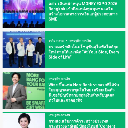
สสว. เดินหน้าหนุน MONEY EXPO 2026
Bangkok เข้าถึงแหล่งทุนชุมชน เสริม
สร้างโอกาสทางการเงินแก่ผู้ประกอบการ
SME
ธุรกิจ-ตลาด
เศรษฐกิจ-การเงิน
บราเดอร์ พลิกโฉมโซลูชันสู่ไลฟ์สไตล์ยุค
ใหม่ ภายใต้แนวคิด “At Your Side, Every
Side of Life”
เศรษฐกิจ-การเงิน
Wise ขึ้นแท่น Non-Bank รายแรกที่ได้รับ
ใบอนุญาตครบชุดในไทย เตรียมเปิดตัว
ฟีเจอร์บัญชีหลายสกุลเงินสำหรับบุคคล
ทั่วไปและภาคธุรกิจ
เศรษฐกิจ-การเงิน
กรมส่งเสริมการค้าระหว่างประเทศ
กระทรวงพาณิชย์ ปักธงไทยสู่ ‘Content