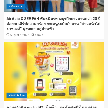
ธุรกิจ-ตลาด
AirAsia X SEE FAH พันธมิตรทางธุรกิจยาวนานกว่า 20 ปี
ต่อยอดเสิร์ฟความอร่อย ยกเมนูระดับตำนาน “ข้าวหน้าไก่
ราชวงศ์” พุ่งทะยานสู่น่านฟ้า
August 6, 2026
admin
ประชาสัมพันธ์
ชวนรู้จักซิม my by NT เน็ตเร็ว แรง คุ้มค่าทั่วไทย พร้อม