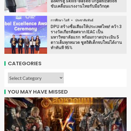
องค์กรสู่ Skills-Based Organization
ขับเคลื่อนแรงงานไทยรับมือวิกฤต
การศึกษา-ไอที
ประชาสัมพันธ์
DPU สร้างชื่อเสียงให้ประเทศไทย! คว้า 3
รางวัลเกียรติยศจาก IEAC เป็น
มหาวิทยาลัยแรก พร้อมกวาดประเมิน 5
ดาวเต็มทุกหมวด ชูสถิติเด็กจบใหม่ได้งาน
ทำทันที 95%
CATEGORIES
YOU MAY HAVE MISSED