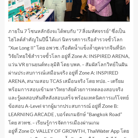
ภายใน 7 โซนหลักยังจะได้พบกับ “7 สิ่งมหัศจรรย์” ซึ่งเป็น
ไฮไลต์สำคัญในปีนี้ ได้แก่ นิทรรศการเรือสำรวจขั้วโลก
“Xue Long II” โดย อพวช. เรือตัดน้ำแข็งล้ำยุคจากจีนที่นัก
วิจัยไทยใช้สำรวจขั้วโลก อยู่ที่ Zone A: INSPIRED ARENA,
แว่น VR ยานยนต์ทะลุมิติ โดย บพค. – สัมผัสโลกวิทย์ในฝัน
ผ่านประสบการณ์เสมือนจริง อยู่ที่ Zone A: INSPIRED
ARENA, สนามสอบ TCAS เสมือนจริง โดย ทปอ. – เตรียม
พร้อมการสอบเข้ามหาวิทยาลัยด้วยการทดลองสอบจริง
และรู้ผลสอบทันทีหลังสอบเสร็จ พร้อมเทคนิคการแก้โจทย์
ข้อสอบ A-Level จากผู้มากประสบการณ์ อยู่ที่ Zone B:
LEARNING ARCADE , บอร์ดเกมยักษ์ “Bangkok Road”
โดย สวทช. – เรียนรู้การจัดการเมืองผ่านเกม
อยู่ที่ Zone D: VALLEY OF GROWTH, ThaiWater App โดย