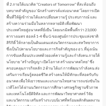
ที่ 2 ภายใต้แนวคิด “Creators of Tomorrow” ที่สะท้อนถึง
บทบาทสำคัญของ ‘นักสร้างสรรค์แห่งอนาคต’ โดยการเปิด
พื้นที่ให้ผู้เข้าร่วมได้แลกเปลี่ยนความรู้ ประสบการณ์ และ
สร้างความร่วมมือในหลากหลายมิติ เพื่อพัฒนา
ประเทศไทยสู่อนาคตที่ยั่งยืน โดยเนรมิตพื้นที่กว่า 23,000
ตารางเมตร ฮอลล์ 1-4 ชั้น G ของศูนย์การประชุมแห่งชาติ
สิริกิติ์ ให้กลายเป็นดินแดนแห่งนวัตกรรมและสหวิทยาการ
ซึ่งเป็นไปตามนโยบายและภารกิจสำคัญของ อว. ที่มุ่งเน้น
การขับเคลื่อนประเทศด้วยองค์ความรู้และกำลังคน ภายใต้
นโยบาย “สร้างปัญญา เปิดโอกาส สร้างอนาคตไทย” ซึ่ง
ครอบคลุมภารกิจหลัก 2 ด้าน ได้แก่ การพัฒนากำลังคน ส่ง
เสริมการเรียนรู้ตลอดชีวิต สร้างคนให้มีทักษะที่สอดรับกับ
อนาคต เพื่อให้เยาวชนและแรงงานไทยสามารถแข่งขันใน
เวทีโลกได้ ผ่านนวัตกรรมการศึกษา เศรษฐกิจฐานชีวภาพ
และเทคโนโลยีดิจิทัล และการพัฒนาวิทยาศาสตร์ วิจัย
และนวัตกรรม เสริมสร้างระบบนิเวศที่พร้อมผลักดันผลงาน