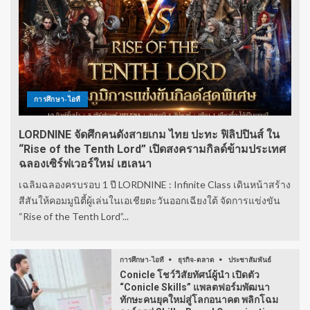
การศึกษา-ไอที
LORDNINE จัดศึกคนดังสายเกม ไทย ปะทะ ฟิลิปปินส์ ใน
“Rise of the Tenth Lord” เปิดสงครามกิลด์ข้ามประเทศ
ฉลองเซิร์ฟเวอร์ใหม่ เฮเลนา
เฉลิมฉลองครบรอบ 1 ปี LORDNINE : Infinite Class เดินหน้าสร้าง
สีสันให้คอมมูนิตี้ผู้เล่นในเอเชียตะวันออกเฉียงใต้ จัดการแข่งขัน
“Rise of the Tenth Lord”...
การศึกษา-ไอที
ธุรกิจ-ตลาด
ประชาสัมพันธ์
Conicle โชว์วิสัยทัศน์ผู้นำ เปิดตัว
“Conicle Skills” แพลตฟอร์มพัฒนา
ทักษะคนยุคใหม่สู่โลกอนาคต พลิกโฉม