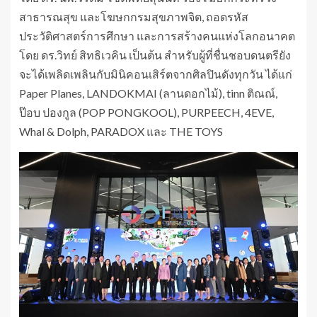
สาธารณสุข และโฆษกกรมสุขภาพจิต, ถอดรหัส
ประวัติศาสตร์การศึกษา และการสร้างคนแห่งโลกอนาคต
โดย ดร.วิทย์ สิทธิเวคิน เป็นต้น สำหรับผู้ที่ชื่นชอบดนตรียัง
จะได้เพลิดเพลินกับมินิคอนเสิร์ตจากศิลปินดังทุกวัน ได้แก่
Paper Planes, LANDOKMAI (ลานดอกไม้), tinn ติณณ์,
ป๊อบ ปองกูล (POP PONGKOOL), PURPEECH, 4EVE,
Whal & Dolph, PARADOX และ THE TOYS