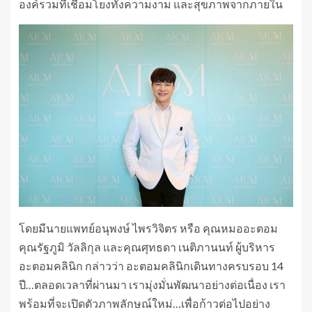
องค์รวมที่เชื่อมโยงทั้งความงาม และสุขภาพจากภายใน
โดยมีนายแพทย์อนุพงษ์ ไพรวิจิตร หรือ คุณหมออะตอม
คุณรัฐภูมิ วัลลิกุล และคุณศุทธดา เนติภานนท์ ผู้บริหาร
อะตอมคลินิก กล่าวว่า อะตอมคลินิกเดินทางครบรอบ 14
ปี…ตลอดเวลาที่ผ่านมา เรามุ่งมั่นพัฒนาอย่างต่อเนื่อง เรา
พร้อมที่จะเปิดตัวภาพลักษณ์ใหม่…เพื่อก้าวต่อไปอย่าง