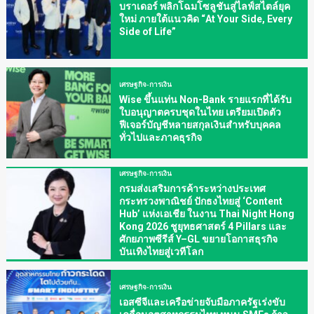
บราเดอร์ พลิกโฉมโซลูชันสู่ไลฟ์สไตล์ยุค
ใหม่ ภายใต้แนวคิด “At Your Side, Every
Side of Life”
เศรษฐกิจ-การเงิน
Wise ขึ้นแท่น Non-Bank รายแรกที่ได้รับ
ใบอนุญาตครบชุดในไทย เตรียมเปิดตัว
ฟีเจอร์บัญชีหลายสกุลเงินสำหรับบุคคล
ทั่วไปและภาคธุรกิจ
เศรษฐกิจ-การเงิน
กรมส่งเสริมการค้าระหว่างประเทศ
กระทรวงพาณิชย์ ปักธงไทยสู่ ‘Content
Hub’ แห่งเอเชีย ในงาน Thai Night Hong
Kong 2026 ชูยุทธศาสตร์ 4 Pillars และ
ศักยภาพซีรีส์ Y–GL ขยายโอกาสธุรกิจ
บันเทิงไทยสู่เวทีโลก
เศรษฐกิจ-การเงิน
เอสซีจีและเครือข่ายจับมือภาครัฐเร่งขับ