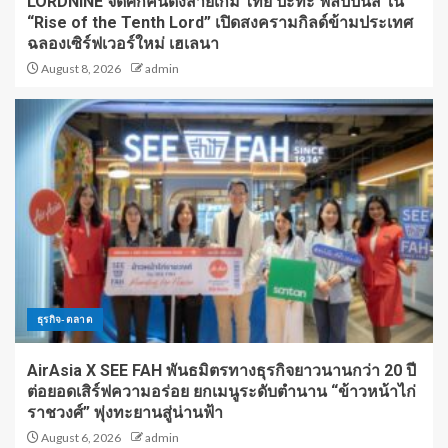
LORDNINE จัดศึกคนดังสายเกม ไทย ปะทะ ฟิลิปปินส์ ใน
“Rise of the Tenth Lord” เปิดสงครามกิลด์ข้ามประเทศ
ฉลองเซิร์ฟเวอร์ใหม่ เฮเลนา
August 8, 2026
admin
ธุรกิจ-ตลาด
AirAsia X SEE FAH พันธมิตรทางธุรกิจยาวนานกว่า 20 ปี
ต่อยอดเสิร์ฟความอร่อย ยกเมนูระดับตำนาน “ข้าวหน้าไก่
ราชวงศ์” พุ่งทะยานสู่น่านฟ้า
August 6, 2026
admin