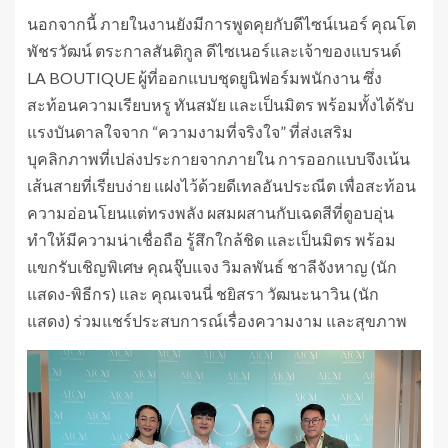
นอกจากนี้ ภายในงานยังมีการพูดคุยกับดีไซน์เนอร์ คุณโต
พัชรวัฒน์ ตระกาลสันติกูล ดีไซเนอร์และเจ้าของแบรนด์
LA BOUTIQUE ผู้ที่ออกแบบชุดยูนิฟอร์มพนักงาน ซึ่ง
สะท้อนความเรียบหรู ทันสมัย และเป็นมิตร พร้อมทั้งได้รับ
แรงบันดาลใจจาก “ความงามที่จริงใจ” ที่ส่งเสริม
บุคลิกภาพที่เปล่งประกายจากภายใน การออกแบบจึงเน้น
เส้นสายที่เรียบง่าย แฝงไว้ด้วยดีเทลอันประณีต เพื่อสะท้อน
ความอ่อนโยนแต่ทรงพลัง ผสมผสานกับเฉดสีที่ดูอบอุ่น
ทำให้มีความน่าเชื่อถือ รู้สึกใกล้ชิด และเป็นมิตร พร้อม
แขกรับเชิญพิเศษ คุณจุ๊บแจง วิมลพันธ์ ชาลีจังหาญ (นัก
แสดง-พิธีกร) และ คุณเจนนี่ ชยิสรา วัฒนะนาวิน (นัก
แสดง) ร่วมแชร์ประสบการณ์เรื่องความงาม และสุขภาพ