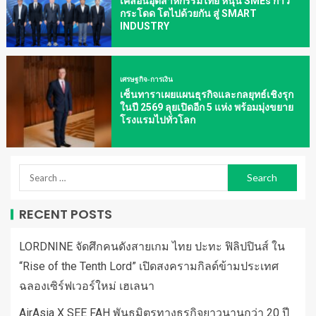
เคลื่อนอุตสาหกรรมไทย หนุน SMEs ก้าว
กระโดด โตไปด้วยกัน สู่ SMART
INDUSTRY
เศรษฐกิจ-การเงิน
เซ็นทาราเผยแผนธุรกิจและกลยุทธ์เชิงรุก
ในปี 2569 ลุยเปิดอีก 5 แห่ง พร้อมมุ่งขยาย
โรงแรมไปทั่วโลก
RECENT POSTS
LORDNINE จัดศึกคนดังสายเกม ไทย ปะทะ ฟิลิปปินส์ ใน
“Rise of the Tenth Lord” เปิดสงครามกิลด์ข้ามประเทศ
ฉลองเซิร์ฟเวอร์ใหม่ เฮเลนา
AirAsia X SEE FAH พันธมิตรทางธุรกิจยาวนานกว่า 20 ปี