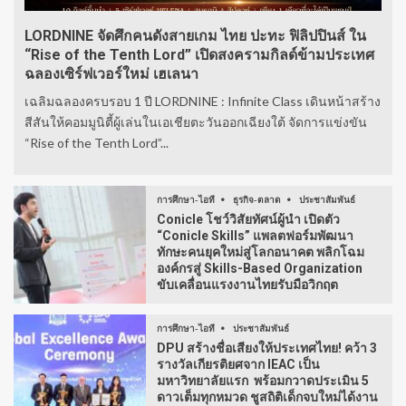
LORDNINE จัดศึกคนดังสายเกม ไทย ปะทะ ฟิลิปปินส์ ใน
“Rise of the Tenth Lord” เปิดสงครามกิลด์ข้ามประเทศ
ฉลองเซิร์ฟเวอร์ใหม่ เฮเลนา
เฉลิมฉลองครบรอบ 1 ปี LORDNINE : Infinite Class เดินหน้าสร้าง
สีสันให้คอมมูนิตี้ผู้เล่นในเอเชียตะวันออกเฉียงใต้ จัดการแข่งขัน
“Rise of the Tenth Lord”...
การศึกษา-ไอที
ธุรกิจ-ตลาด
ประชาสัมพันธ์
Conicle โชว์วิสัยทัศน์ผู้นำ เปิดตัว
“Conicle Skills” แพลตฟอร์มพัฒนา
ทักษะคนยุคใหม่สู่โลกอนาคต พลิกโฉม
องค์กรสู่ Skills-Based Organization
ขับเคลื่อนแรงงานไทยรับมือวิกฤต
การศึกษา-ไอที
ประชาสัมพันธ์
DPU สร้างชื่อเสียงให้ประเทศไทย! คว้า 3
รางวัลเกียรติยศจาก IEAC เป็น
มหาวิทยาลัยแรก พร้อมกวาดประเมิน 5
ดาวเต็มทุกหมวด ชูสถิติเด็กจบใหม่ได้งาน