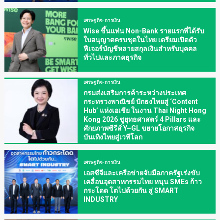
เศรษฐกิจ-การเงิน
Wise ขึ้นแท่น Non-Bank รายแรกที่ได้รับ
ใบอนุญาตครบชุดในไทย เตรียมเปิดตัว
ฟีเจอร์บัญชีหลายสกุลเงินสำหรับบุคคล
ทั่วไปและภาคธุรกิจ
เศรษฐกิจ-การเงิน
กรมส่งเสริมการค้าระหว่างประเทศ
กระทรวงพาณิชย์ ปักธงไทยสู่ ‘Content
Hub’ แห่งเอเชีย ในงาน Thai Night Hong
Kong 2026 ชูยุทธศาสตร์ 4 Pillars และ
ศักยภาพซีรีส์ Y–GL ขยายโอกาสธุรกิจ
บันเทิงไทยสู่เวทีโลก
เศรษฐกิจ-การเงิน
เอสซีจีและเครือข่ายจับมือภาครัฐเร่งขับ
เคลื่อนอุตสาหกรรมไทย หนุน SMEs ก้าว
กระโดด โตไปด้วยกัน สู่ SMART
INDUSTRY