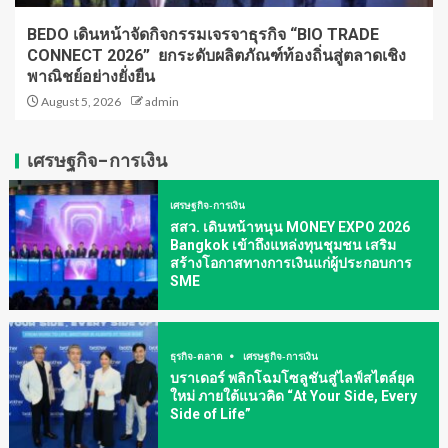
BEDO เดินหน้าจัดกิจกรรมเจรจาธุรกิจ “BIO TRADE
CONNECT 2026” ยกระดับผลิตภัณฑ์ท้องถิ่นสู่ตลาดเชิง
พาณิชย์อย่างยั่งยืน
August 5, 2026
admin
เศรษฐกิจ-การเงิน
เศรษฐกิจ-การเงิน
สสว. เดินหน้าหนุน MONEY EXPO 2026
Bangkok เข้าถึงแหล่งทุนชุมชน เสริม
สร้างโอกาสทางการเงินแก่ผู้ประกอบการ
SME
ธุรกิจ-ตลาด
เศรษฐกิจ-การเงิน
บราเดอร์ พลิกโฉมโซลูชันสู่ไลฟ์สไตล์ยุค
ใหม่ ภายใต้แนวคิด “At Your Side, Every
Side of Life”