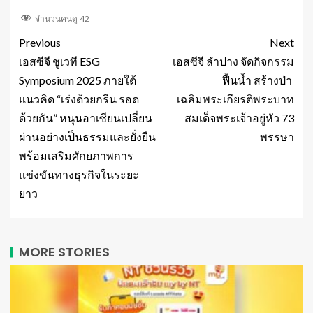
จำนวนคนดู
42
Previous
Next
เอสซีจี ชูเวที ESG
เอสซีจี ลำปาง จัดกิจกรรม
Symposium 2025 ภายใต้
ฟื้นน้ำ สร้างป่า
แนวคิด “เร่งด้วยกรีน รอด
เฉลิมพระเกียรติพระบาท
ด้วยกัน” หนุนอาเซียนเปลี่ยน
สมเด็จพระเจ้าอยู่หัว 73
ผ่านอย่างเป็นธรรมและยั่งยืน
พรรษา
พร้อมเสริมศักยภาพการ
แข่งขันทางธุรกิจในระยะ
ยาว
MORE STORIES