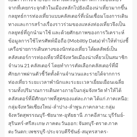
จากที่เคยกระจุกตัวในเมืองหลักไปยังเมืองน่าเที่ยวมากขึ้น
กลยุทธ์การท่องเที่ยวแบบคลัสเตอร์ที่เน้นเชื่อมโยงการเดิน
ทางและการสร้างเรื่องราวร่วมของแหล่งท่องเที่ยวจึงเป็น
กลยุทธ์ที่ถูกนำมาใช้ และด้วยศักยภาพของการวิเคราะห์
ข้อมูลการใช้โทรศัพท์มือถือ (Mobiltiy Data) ทำให้ทำบ่งชี้
เครือข่ายการเดินทางของนักท่องเที่ยว ได้ผลลัพธ์เป็น
คลัสเตอร์การท่องเที่ยวที่มีจังหวัดเมืองน่าเที่ยวเป็นสมาชิก
จำนวน 21 คลัสเตอร์ โดยทำการคัดเลือกคลัสเตอร์ที่มี
ศักยภาพผ่านตัวชี้วัดทั้งด้านจำนวนและรายได้จากการ
ท่องเที่ยว ระยะเวลาพำนักและระยะเวลาเยี่ยมเยือนเฉลี่ย
รวมทั้งปริมาณการเดินทางภายในกลุ่มจังหวัด ทำให้ได้
คลัสเตอร์ที่มีศักยภาพที่สุดของแต่ละภาค ได้แก่ ภาคเหนือ:
กลุ่มจังหวัดเชียงใหม่-ลำปาง-ลำพูน ภาคกลาง: กลุ่ม
จังหวัดสุพรรณบุรี-ชัยนาท-อุทัยธานี ภาคอีสาน: บุรีรัมย์-
สุรินทร์-ศรีสะเกษ ภาคตะวันออก: จันทบุรี-ตราด ภาค
ตะวันตก: เพชรบุรี-ประจวบคีรีขันธ์-สมุทรสาคร-