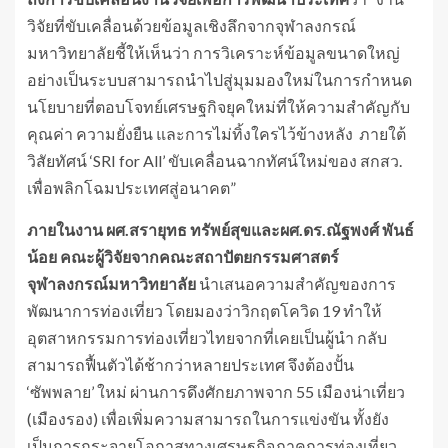
วิจัยที่ขับเคลื่อนด้วยข้อมูลเชิงลึกจากจุฬาลงกรณ์
มหาวิทยาลัยชี้ให้เห็นว่า การวิเคราะห์ข้อมูลขนาดใหญ่
อย่างเป็นระบบสามารถนำไปสู่มุมมองใหม่ในการกำหนด
นโยบายที่ตอบโจทย์เศรษฐกิจยุคใหม่ที่ให้ความสำคัญกับ
คุณค่า ความยั่งยืน และการไม่ทิ้งใครไว้ข้างหลัง ภายใต้
วิสัยทัศน์ ‘SRI for All’ ขับเคลื่อนฉากทัศน์ใหม่ของ สกสว.
เพื่อพลิกโฉมประเทศสู่อนาคต”
ภายในงาน ผศ.สรายุทธ ทรัพย์สุขและผศ.ดร.ณัฐพงศ์ พันธ์
น้อย คณะผู้วิจัยจากคณะสถาปัตยกรรมศาสตร์
จุฬาลงกรณ์มหาวิทยาลัย
นำเสนอความสำคัญของการ
พัฒนาการท่องเที่ยว โดยมองว่าวิกฤตโควิด 19 ทำให้
อุตสาหกรรมการท่องเที่ยวไทยจากที่เคยเป็นผู้นำ กลับ
สามารถฟื้นตัวได้ช้ากว่าหลายประเทศ จึงต้องปั้น
‘ซัพพลาย’ ใหม่ ผ่านการดึงศักยภาพจาก 55 เมืองน่าเที่ยว
(เมืองรอง) เพื่อเพิ่มความสามารถในการแข่งขัน ทั้งยัง
เป็นการกระจายโอกาสทางเศรษฐกิจภาคการท่องเที่ยว