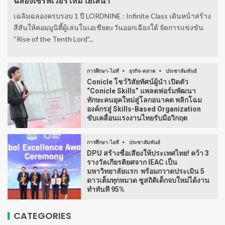
ฉลองเซิร์ฟเวอร์ใหม่ เฮเลนา
เฉลิมฉลองครบรอบ 1 ปี LORDNINE : Infinite Class เดินหน้าสร้าง
สีสันให้คอมมูนิตี้ผู้เล่นในเอเชียตะวันออกเฉียงใต้ จัดการแข่งขัน
“Rise of the Tenth Lord”...
การศึกษา-ไอที
ธุรกิจ-ตลาด
ประชาสัมพันธ์
Conicle โชว์วิสัยทัศน์ผู้นำ เปิดตัว
“Conicle Skills” แพลตฟอร์มพัฒนา
ทักษะคนยุคใหม่สู่โลกอนาคต พลิกโฉม
องค์กรสู่ Skills-Based Organization
ขับเคลื่อนแรงงานไทยรับมือวิกฤต
การศึกษา-ไอที
ประชาสัมพันธ์
DPU สร้างชื่อเสียงให้ประเทศไทย! คว้า 3
รางวัลเกียรติยศจาก IEAC เป็น
มหาวิทยาลัยแรก พร้อมกวาดประเมิน 5
ดาวเต็มทุกหมวด ชูสถิติเด็กจบใหม่ได้งาน
ทำทันที 95%
CATEGORIES