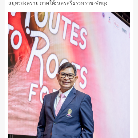
สมุทรสงคราม ภาคใต้: นครศรีธรรมราช-พัทลุง