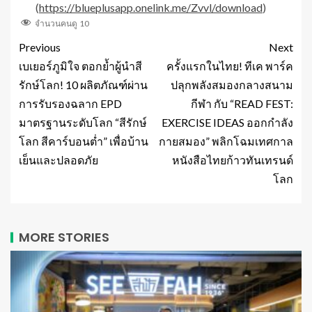
(
https://blueplusapp.onelink.me/Zvvl/download
)
จำนวนคนดู
10
Previous
Next
เบเยอร์ภูมิใจ ตอกย้ำผู้นำสี
ครั้งแรกในไทย! ทีเค พาร์ค
รักษ์โลก! 10 ผลิตภัณฑ์ผ่าน
ปลุกพลังสมองกลางสนาม
การรับรองฉลาก EPD
กีฬา กับ “READ FEST:
มาตรฐานระดับโลก “สีรักษ์
EXERCISE IDEAS ออกกำลัง
โลก สีคาร์บอนต่ำ” เพื่อบ้าน
กายสมอง” พลิกโฉมเทศกาล
เย็นและปลอดภัย
หนังสือไทยก้าวทันเทรนด์
โลก
MORE STORIES