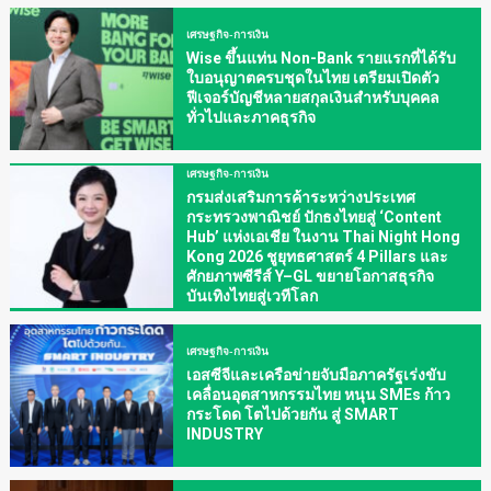
เศรษฐกิจ-การเงิน
Wise ขึ้นแท่น Non-Bank รายแรกที่ได้รับ
ใบอนุญาตครบชุดในไทย เตรียมเปิดตัว
ฟีเจอร์บัญชีหลายสกุลเงินสำหรับบุคคล
ทั่วไปและภาคธุรกิจ
เศรษฐกิจ-การเงิน
กรมส่งเสริมการค้าระหว่างประเทศ
กระทรวงพาณิชย์ ปักธงไทยสู่ ‘Content
Hub’ แห่งเอเชีย ในงาน Thai Night Hong
Kong 2026 ชูยุทธศาสตร์ 4 Pillars และ
ศักยภาพซีรีส์ Y–GL ขยายโอกาสธุรกิจ
บันเทิงไทยสู่เวทีโลก
เศรษฐกิจ-การเงิน
เอสซีจีและเครือข่ายจับมือภาครัฐเร่งขับ
เคลื่อนอุตสาหกรรมไทย หนุน SMEs ก้าว
กระโดด โตไปด้วยกัน สู่ SMART
INDUSTRY