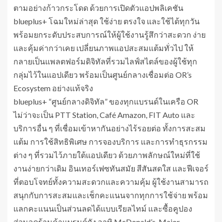
ตามอย่างก้าวกระโดด ด้วยการเปิดตัวแอปพลิเคชัน
blueplus+ โฉมใหม่ล่าสุด ใช้ง่าย ตรงใจ และใช้ได้ทุกวัน
พร้อมยกระดับประสบการณ์ให้ผู้ใช้งานรู้สึกว่าสะดวก ง่าย
และคุ้มค่ากว่าเคย เปลี่ยนภาพแอปสะสมแต้มทั่วไป ให้
กลายเป็นแพลตฟอร์มดิจิทัลที่รวมไลฟ์สไตล์ของผู้ใช้ทุก
กลุ่มไว้ในแอปเดียว พร้อมเป็นศูนย์กลางเชื่อมต่อ OR’s
Ecosystem อย่างแท้จริง
blueplus+ “ศูนย์กลางดิจิทัล” ของทุกแบรนด์ในเครือ OR
ไม่ว่าจะเป็น PTT Station, Café Amazon, FIT Auto และ
บริการอื่น ๆ ที่เชื่อมเข้าหากันอย่างไร้รอยต่อ ทั้งการสะสม
แต้ม การใช้สิทธิพิเศษ การจองบริการ และการทำธุรกรรม
ต่าง ๆ ที่รวมไว้ภายใต้แอปเดียว ด้วยภาพลักษณ์ใหม่ที่ใช้
งานง่ายกว่าเดิม อินเทอร์เฟซทันสมัย สีสันสดใส และฟีเจอร์
ที่ตอบโจทย์ทั้งความสะดวกและความคุ้ม ผู้ใช้งานสามารถ
สนุกกับการสะสมและเช็กคะแนนจากทุกการใช้จ่าย พร้อม
แลกคะแนนเป็นส่วนลดได้แบบเรียลไทม์ และซื้อคูปอง
ส่วนลดร้านค้าแบรนด์ดัง อาทิ McDonald’s, Major