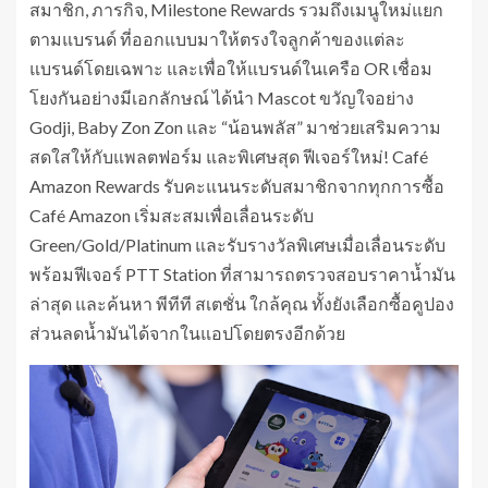
สมาชิก, ภารกิจ, Milestone Rewards รวมถึงเมนูใหม่แยก
ตามแบรนด์ ที่ออกแบบมาให้ตรงใจลูกค้าของแต่ละ
แบรนด์โดยเฉพาะ และเพื่อให้แบรนด์ในเครือ OR เชื่อม
โยงกันอย่างมีเอกลักษณ์ ได้นำ Mascot ขวัญใจอย่าง
Godji, Baby Zon Zon และ “น้อนพลัส” มาช่วยเสริมความ
สดใสให้กับแพลตฟอร์ม และพิเศษสุด ฟีเจอร์ใหม่! Café
Amazon Rewards รับคะแนนระดับสมาชิกจากทุกการซื้อ
Café Amazon เริ่มสะสมเพื่อเลื่อนระดับ
Green/Gold/Platinum และรับรางวัลพิเศษเมื่อเลื่อนระดับ
พร้อมฟีเจอร์ PTT Station ที่สามารถตรวจสอบราคาน้ำมัน
ล่าสุด และค้นหา พีทีที สเตชั่น ใกล้คุณ ทั้งยังเลือกซื้อคูปอง
ส่วนลดน้ำมันได้จากในแอปโดยตรงอีกด้วย