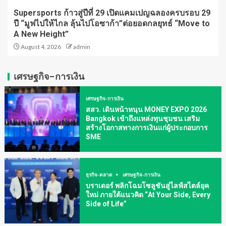
Supersports ก้าวสู่ปีที่ 29 เปิดแคมเปญฉลองครบรอบ 29
ปี “มูฟไปให้ไกล ลุ้นไปโอซาก้า”ต่อยอดกลยุทธ์ “Move to
A New Height”
August 4, 2026
admin
เศรษฐกิจ-การเงิน
เศรษฐกิจ-การเงิน
สสว. เดินหน้าหนุน MONEY EXPO 2026
Bangkok เข้าถึงแหล่งทุนชุมชน เสริม
สร้างโอกาสทางการเงินแก่ผู้ประกอบการ
SME
ธุรกิจ-ตลาด
เศรษฐกิจ-การเงิน
บราเดอร์ พลิกโฉมโซลูชันสู่ไลฟ์สไตล์ยุค
ใหม่ ภายใต้แนวคิด “At Your Side, Every
Side of Life”