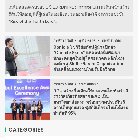
เฉลิมฉลองครบรอบ 1 ปี LORDNINE : Infinite Class เดินหน้าสร้าง
สีสันให้คอมมูนิตี้ผู้เล่นในเอเชียตะวันออกเฉียงใต้ จัดการแข่งขัน
“Rise of the Tenth Lord”...
การศึกษา-ไอที
ธุรกิจ-ตลาด
ประชาสัมพันธ์
Conicle โชว์วิสัยทัศน์ผู้นำ เปิดตัว
“Conicle Skills” แพลตฟอร์มพัฒนา
ทักษะคนยุคใหม่สู่โลกอนาคต พลิกโฉม
องค์กรสู่ Skills-Based Organization
ขับเคลื่อนแรงงานไทยรับมือวิกฤต
การศึกษา-ไอที
ประชาสัมพันธ์
DPU สร้างชื่อเสียงให้ประเทศไทย! คว้า 3
รางวัลเกียรติยศจาก IEAC เป็น
มหาวิทยาลัยแรก พร้อมกวาดประเมิน 5
ดาวเต็มทุกหมวด ชูสถิติเด็กจบใหม่ได้งาน
ทำทันที 95%
CATEGORIES