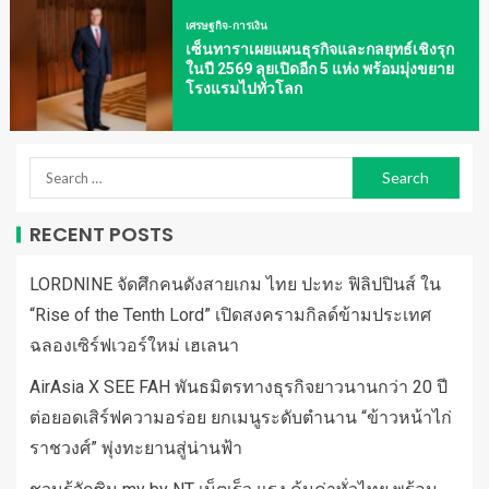
เศรษฐกิจ-การเงิน
เซ็นทาราเผยแผนธุรกิจและกลยุทธ์เชิงรุก
ในปี 2569 ลุยเปิดอีก 5 แห่ง พร้อมมุ่งขยาย
โรงแรมไปทั่วโลก
RECENT POSTS
LORDNINE จัดศึกคนดังสายเกม ไทย ปะทะ ฟิลิปปินส์ ใน
“Rise of the Tenth Lord” เปิดสงครามกิลด์ข้ามประเทศ
ฉลองเซิร์ฟเวอร์ใหม่ เฮเลนา
AirAsia X SEE FAH พันธมิตรทางธุรกิจยาวนานกว่า 20 ปี
ต่อยอดเสิร์ฟความอร่อย ยกเมนูระดับตำนาน “ข้าวหน้าไก่
ราชวงศ์” พุ่งทะยานสู่น่านฟ้า