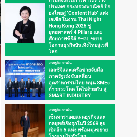
กรมส่งเสริมการค้าระหว่าง
ประเทศ กระทรวงพาณิชย์ ปัก
ธงไทยสู่ ‘Content Hub’ แห่ง
เอเชีย ในงาน Thai Night
Hong Kong 2026 ชู
ยุทธศาสตร์ 4 Pillars และ
ศักยภาพซีรีส์ Y–GL ขยาย
โอกาสธุรกิจบันเทิงไทยสู่เวที
โลก
เศรษฐกิจ-การเงิน
เอสซีจีและเครือข่ายจับมือ
ภาครัฐเร่งขับเคลื่อน
อุตสาหกรรมไทย หนุน SMEs
ก้าวกระโดด โตไปด้วยกัน สู่
SMART INDUSTRY
เศรษฐกิจ-การเงิน
เซ็นทาราเผยแผนธุรกิจและ
กลยุทธ์เชิงรุกในปี 2569 ลุย
เปิดอีก 5 แห่ง พร้อมมุ่งขยาย
โรงแรมไปทั่วโลก