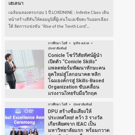
เฮเลนา
เฉลิมฉลองครบรอบ 1 ปี LORDNINE : Infinite Class เดิน
หน้าสร้างสีสันให้คอมมูนิตี้ผู้เล่นในเอเชียตะวันออกเฉียง
ใต้ จัดการแข่งขัน “Rise of the Tenth Lord”...
การศึกษา-ไอที
ธุรกิจ-ตลาด
ประชาสัมพันธ์
Conicle โชว์วิสัยทัศน์ผู้นำ
เปิดตัว “Conicle Skills”
แพลตฟอร์มพัฒนาทักษะคน
ยุคใหม่สู่โลกอนาคต พลิก
โฉมองค์กรสู่ Skills-Based
Organization ขับเคลื่อน
แรงงานไทยรับมือวิกฤต
การศึกษา-ไอที
ประชาสัมพันธ์
DPU สร้างชื่อเสียงให้
ประเทศไทย! คว้า 3 รางวัล
เกียรติยศจาก IEAC เป็น
มหาวิทยาลัยแรก พร้อมกวาด