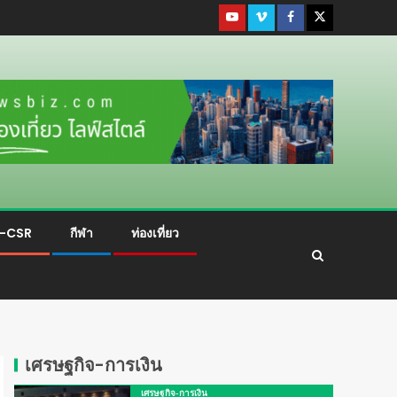
ม-CSR
กีฬา
ท่องเที่ยว
เศรษฐกิจ-การเงิน
เศรษฐกิจ-การเงิน