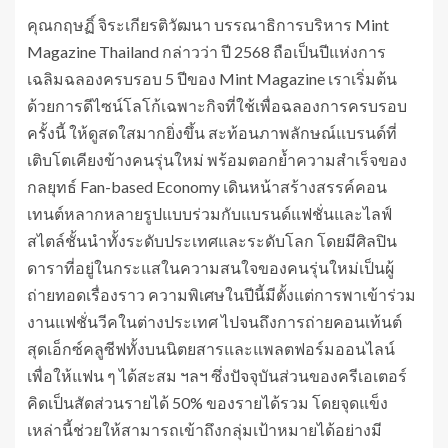
คุณกฤษฏิ์ จิระเกียรติวัฒนา บรรณาธิการบริหาร Mint
Magazine Thailand กล่าวว่า ปี 2568 ถือเป็นปีแห่งการ
เฉลิมฉลองครบรอบ 5 ปีของ Mint Magazine เราเริ่มต้น
ด้วยการดีไซน์โลโก้เฉพาะกิจที่ใช้เพื่อฉลองการครบรอบ
ครั้งนี้ ให้ดูสดใสมากยิ่งขึ้น สะท้อนภาพลักษณ์แบรนด์ที่
เติบโตเคียงข้างคนรุ่นใหม่ พร้อมตอกย้ำความสำเร็จของ
กลยุทธ์ Fan-based Economy เดินหน้าสร้างสรรค์คอน
เทนต์หลากหลายรูปแบบร่วมกับแบรนด์แฟชั่นและไลฟ์
สไตล์ชั้นนำทั้งระดับประเทศและระดับโลก โดยมีศิลปิน
ดาราที่อยู่ในกระแสในความสนใจของคนรุ่นใหม่เป็นผู้
ถ่ายทอดเรื่องราว ความพิเศษในปีนี้มีตั้งแต่การพาเข้าร่วม
งานแฟชั่นวีคในต่างประเทศ ไปจนถึงการถ่ายคอนเท้นต์
สุดเอ็กซ์คลูซีฟทั้งบนนิตยสารและแพลตฟอร์มออนไลน์
เพื่อให้แฟน ๆ ได้สะสม ฯลฯ ซึ่งปัจจุบันส่วนของครีเอเตอร์
คิดเป็นสัดส่วนรายได้ 50% ของรายได้รวม โดยจุดแข็ง
เหล่านี้ช่วยให้สามารถเข้าถึงกลุ่มเป้าหมายได้อย่างมี