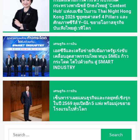
กระทรวงพาณิชย์ ปักธงไทยสู่ ‘Content
Hub’ แห่งเอเชีย ในงาน Thai Night Hong
Kong 2026 ชูยุทธศาสตร์ 4 Pillars และ
ศักยภาพซีรีส์ Y–GL ขยายโอกาสธุรกิจ
บันเทิงไทยสู่เวทีโลก
เศรษฐกิจ-การเงิน
เอสซีจีและเครือข่ายจับมือภาครัฐเร่งขับ
เคลื่อนอุตสาหกรรมไทย หนุน SMEs ก้าว
กระโดด โตไปด้วยกัน สู่ SMART
INDUSTRY
เศรษฐกิจ-การเงิน
เซ็นทาราเผยแผนธุรกิจและกลยุทธ์เชิงรุก
ในปี 2569 ลุยเปิดอีก 5 แห่ง พร้อมมุ่งขยาย
โรงแรมไปทั่วโลก