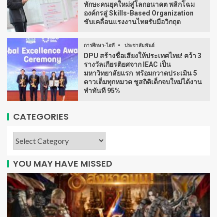
ทักษะคนยุคใหม่สู่โลกอนาคต พลิกโฉม
องค์กรสู่ Skills-Based Organization
ขับเคลื่อนแรงงานไทยรับมือวิกฤต
การศึกษา-ไอที
ประชาสัมพันธ์
DPU สร้างชื่อเสียงให้ประเทศไทย! คว้า 3
รางวัลเกียรติยศจาก IEAC เป็น
มหาวิทยาลัยแรก พร้อมกวาดประเมิน 5
ดาวเต็มทุกหมวด ชูสถิติเด็กจบใหม่ได้งาน
ทำทันที 95%
CATEGORIES
YOU MAY HAVE MISSED