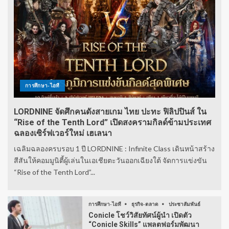
การศึกษา-ไอที
LORDNINE จัดศึกคนดังสายเกม ไทย ปะทะ ฟิลิปปินส์ ใน
“Rise of the Tenth Lord” เปิดสงครามกิลด์ข้ามประเทศ
ฉลองเซิร์ฟเวอร์ใหม่ เฮเลนา
เฉลิมฉลองครบรอบ 1 ปี LORDNINE : Infinite Class เดินหน้าสร้าง
สีสันให้คอมมูนิตี้ผู้เล่นในเอเชียตะวันออกเฉียงใต้ จัดการแข่งขัน
“Rise of the Tenth Lord”...
การศึกษา-ไอที
ธุรกิจ-ตลาด
ประชาสัมพันธ์
Conicle โชว์วิสัยทัศน์ผู้นำ เปิดตัว
“Conicle Skills” แพลตฟอร์มพัฒนา