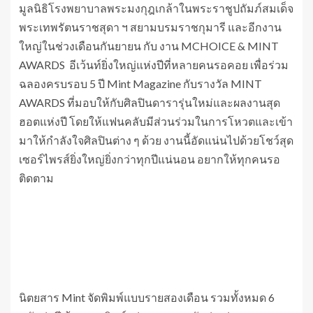
มูลนิธิโรงพยาบาลพระมงกุฎเกล้าในพระราชูปถัมภ์สมเด็จ
พระเทพรัตนราชสุดา ฯ สยามบรมราชกุมารี และอีกงาน
ใหญ่ในช่วงเดือนกันยายน กับ งาน MCHOICE & MINT
AWARDS อีเว้นท์ยิ่งใหญ่แห่งปีที่หลายคนรอคอย เพื่อร่วม
ฉลองครบรอบ 5 ปี Mint Magazine กับรางวัล MINT
AWARDS ที่มอบให้กับศิลปินดารารุ่นใหม่และผลงานสุด
ฮอตแห่งปี โดยให้แฟนคลับมีส่วนร่วมในการโหวตและเข้า
มาให้กำลังใจศิลปินต่าง ๆ ด้วย งานนี้อัดแน่นไปด้วยโชว์สุด
เซอร์ไพรส์ยิ่งใหญ่ยิ่งกว่าทุกปีแน่นอน อยากให้ทุกคนรอ
ติดตาม
นิตยสาร Mint จัดพิมพ์แบบรายสองเดือน รวมทั้งหมด 6