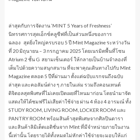
ล่าสุดกับการจัดงาน ‘MINT 5 Years of Freshness’
นิทรรศการสุดเอ็กซ์คลูซีฟที่เป็นส่วนหนึ่งของการ
ฉลอง สุดยิ่งใหญ่ครบรอบ 5 ปี Mint Magazine ระหว่างวัน
ที่ 20 มิถุนายน – 3 กรกฎาคม 2025 โดยเนรมิตพื้นที่โซน
Atrium 2 ชั้น G สยามเซ็นเตอร์ ให้กลายเป็นบ้านจำลองที่
เต็มไปด้วยความสนุกสนาน ที่จะพาคุณเดินทางไปกับ Mint
Magazine ตลอด 5 ปีที่ผ่านมา ตั้งแต่ฉบับแรกจนถึงฉบับ
ล่าสุด และคอลัมน์ต่าง ๆ ภายในเล่ม รวมถึงคอนเทนต์
ดิจิตอลสุดพิเศษที่ไม่เคยเปิดเผยที่ไหนมาก่อน โดยนำมาจัด
แสดงให้ได้ชมฟรีไม่เสียค่าใช้จ่าย ผ่าน 4 ห้อง 4 อารมณ์ ทั้ง
STUDY ROOM, LIVING ROOM, LOCKER ROOM และ
PANTRY ROOM พร้อมสินค้าสุดพิเศษจากศิลปินดารา
และสินค้าลิมิเต็ดเอดิชั่นจาก Mint ที่มีจำหน่ายภายในงาน
นี้เท่านั้น โดยรายได้ทั้งหมดไม่หักค่าใช้จ่ายจะมอบให้แก่