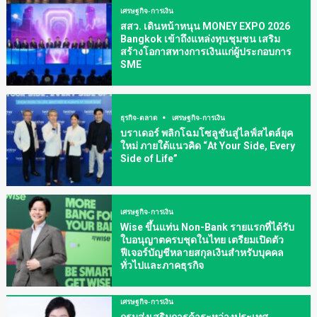
เศรษฐกิจ-การเงิน
สสว. เดินหน้าหนุน MONEY EXPO 2026
Bangkok เข้าถึงแหล่งทุนชุมชน เสริม
สร้างโอกาสทางการเงินแก่ผู้ประกอบการ
SME
ธุรกิจ-ตลาด
เศรษฐกิจ-การเงิน
บราเดอร์ พลิกโฉมโซลูชันสู่ไลฟ์สไตล์ยุค
ใหม่ ภายใต้แนวคิด “At Your Side, Every
Side of Life”
เศรษฐกิจ-การเงิน
Wise ขึ้นแท่น Non-Bank รายแรกที่ได้รับ
ใบอนุญาตครบชุดในไทย เตรียมเปิดตัว
ฟีเจอร์บัญชีหลายสกุลเงินสำหรับบุคคล
ทั่วไปและภาคธุรกิจ
เศรษฐกิจ-การเงิน
กรมส่งเสริมการค้าระหว่างประเทศ