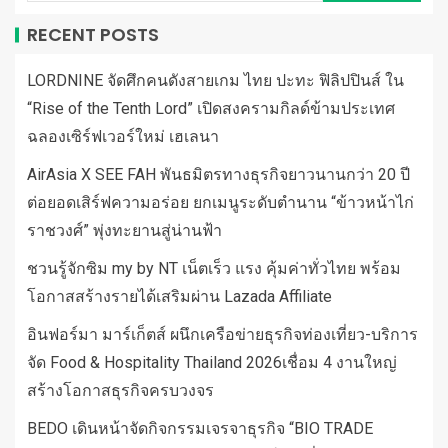
RECENT POSTS
LORDNINE จัดศึกคนดังสายเกม ไทย ปะทะ ฟิลิปปินส์ ใน
“Rise of the Tenth Lord” เปิดสงครามกิลด์ข้ามประเทศ
ฉลองเซิร์ฟเวอร์ใหม่ เฮเลนา
AirAsia X SEE FAH พันธมิตรทางธุรกิจยาวนานกว่า 20 ปี
ต่อยอดเสิร์ฟความอร่อย ยกเมนูระดับตำนาน “ข้าวหน้าไก่
ราชวงศ์” พุ่งทะยานสู่น่านฟ้า
ชวนรู้จักซิม my by NT เน็ตเร็ว แรง คุ้มค่าทั่วไทย พร้อม
โอกาสสร้างรายได้เสริมผ่าน Lazada Affiliate
อินฟอร์มา มาร์เก็ตส์ ผนึกเครือข่ายธุรกิจท่องเที่ยว-บริการ
จัด Food & Hospitality Thailand 2026เชื่อม 4 งานใหญ่
สร้างโอกาสธุรกิจครบวงจร
BEDO เดินหน้าจัดกิจกรรมเจรจาธุรกิจ “BIO TRADE