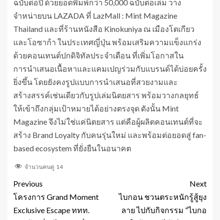
ฉบับต่อปี ด้วยยอดพิมพ์กว่า 50,000 ฉบับต่อเล่ม วาง
จำหน่ายบน LAZADA ที่ LazMall : Mint Magazine
Thailand และที่ร้านหนังสือ Kinokuniya ณ เมืองโตเกียว
และโอซาก้า ในประเทศญี่ปุ่น พร้อมเสริมความแข็งแกร่ง
ด้วยคอนเทนต์ปกดิจิทัลประจำเดือน ที่เพิ่มโอกาสใน
การนำเสนอเนื้อหาและแคมเปญร่วมกับแบรนด์ได้บ่อยครั้ง
ยิ่งขึ้น โดยยังคงรูปแบบการนำเสนอที่สวยงามและ
สร้างสรรค์เช่นเดียวกับรูปเล่มนิตยสาร พร้อมวางกลยุทธ์
ให้เข้าถึงกลุ่มเป้าหมายได้อย่างตรงจุด ดังนั้น Mint
Magazine จึงไม่ใช่แค่นิตยสาร แต่คือผู้ผลิตคอนเทนต์ที่จะ
สร้าง Brand Loyalty กับคนรุ่นใหม่ และพร้อมต่อยอดสู่ fan-
based ecosystem ที่ยั่งยืนในอนาคต
จำนวนคนดู
14
Previous
Next
โครงการ Grand Moment
ไบกอน ชวนตระหนักรู้สู้ยุง
Exclusive Escape ททท.
ลาย ไปกับกิจกรรม “ไบกอ