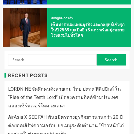
เศรษฐกิจ-การเงิน
เซ็นทาราเผยแผนธุรกิจและกลยุทธ์เชิงรุก
ในปี 2569 ลุยเปิดอีก 5 แห่ง พร้อมมุ่งขยาย
โรงแรมไปทั่วโลก
RECENT POSTS
LORDNINE จัดศึกคนดังสายเกม ไทย ปะทะ ฟิลิปปินส์ ใน
“Rise of the Tenth Lord” เปิดสงครามกิลด์ข้ามประเทศ
ฉลองเซิร์ฟเวอร์ใหม่ เฮเลนา
AirAsia X SEE FAH พันธมิตรทางธุรกิจยาวนานกว่า 20 ปี
ต่อยอดเสิร์ฟความอร่อย ยกเมนูระดับตำนาน “ข้าวหน้าไก่
ราชวงศ์” พุ่งทะยานสู่น่านฟ้า