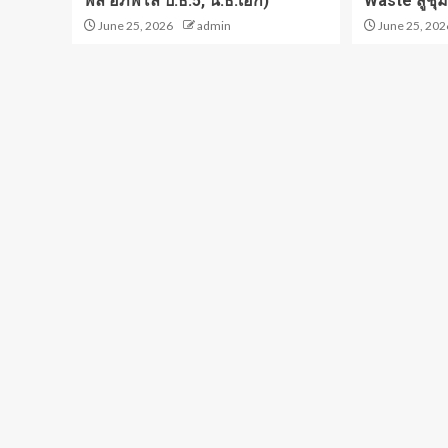
พล อภิพโล ป.ธ.5, น.ธ.เอก)
Waste สู่ชุม
June 25, 2026
admin
June 25, 202