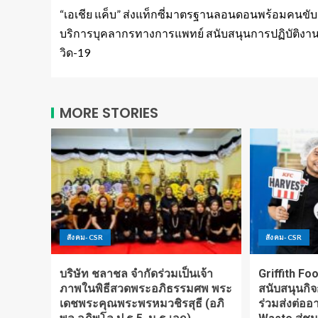
“เอเชีย แค็บ” ส่งแท็กซี่มาตรฐานลอนดอนพร้อมคนขับ 
บริการบุคลากรทางการแพทย์ สนับสนุนการปฏิบัติงาน
วิด-19
MORE STORIES
สังคม-CSR
สังคม-CSR
บริษัท ชลาชล จำกัดร่วมเป็นเจ้า
Griffith F
ภาพในพิธีสวดพระอภิธรรมศพ พระ
สนับสนุนกิ
เดชพระคุณพระพรหมวชิรสุธี (อภิ
ร่วมส่งต่อ