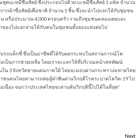
ดบะหมี่ซื่อสัตย์ ซึ่งประกอบไปด้วย บะหมี่ซื่อสัตย์ 1 แพ็ค จำนวน
ากผ้าซื่อสัตย์เพื่อชาติ จำนวน 1 ชิ้น ซึ่งจะนำไปแจกให้กับชุมชน
าเรือน หรือประมาณ 4,000 ครอบครัว รวมถึงชุมชนคลองเตยและ
ของไปแจกจ่ายให้กับคนในชุมชนทั้งสองแห่งต่อไป
ขับรถแท็กซี่ ซึ่งเป็นอาชีพที่ได้รับผลกระทบในสถานการณ์โค
เพื่อเป็นการช่วยเหลือ โดยเราจะแจกให้ที่บริเวณหน้าสหพัฒน์
ชาชนใน 3 จังหวัดชายแดนภาคใต้ โดยจะมอบผ่านกระทรวงมหาดไทย
ระชาชนคนไทยสามารถต่อสู้ฝ่าฟันผ่านวิกฤติโรคระบาดโควิด-19 ไป
เนื่อง จนกว่าประเทศไทยจะผ่านพ้นวิกฤตินี้ไปได้ในที่สุด”
Next