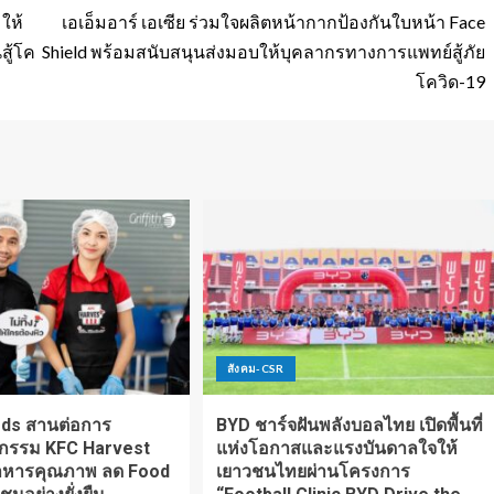
ให้
เอเอ็มอาร์ เอเซีย ร่วมใจผลิตหน้ากากป้องกันใบหน้า Face
สู้โค
Shield พร้อมสนับสนุนส่งมอบให้บุคลากรทางการแพทย์สู้ภัย
โควิด-19
สังคม-CSR
oods สานต่อการ
BYD ชาร์จฝันพลังบอลไทย เปิดพื้นที่
จกรรม KFC Harvest
แห่งโอกาสและแรงบันดาลใจให้
อาหารคุณภาพ ลด Food
เยาวชนไทยผ่านโครงการ