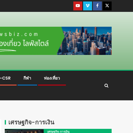
ม-CSR
กีฬา
ท่องเที่ยว
เศรษฐกิจ-การเงิน
เศรษฐกิจ-การเงิน