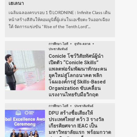
เฮเลนา
เฉลิมฉลองครบรอบ 1 ปี LORDNINE : Infinite Class เดิน
หน้าสร้างสีสันให้คอมมูนิตี้ผู้เล่นในเอเชียตะวันออกเฉียง
ใต้ จัดการแข่งขัน “Rise of the Tenth Lord”...
การศึกษา-ไอที
ธุรกิจ-ตลาด
ประชาสัมพันธ์
Conicle โชว์วิสัยทัศน์ผู้นำ
เปิดตัว “Conicle Skills”
แพลตฟอร์มพัฒนาทักษะคน
ยุคใหม่สู่โลกอนาคต พลิก
โฉมองค์กรสู่ Skills-Based
Organization ขับเคลื่อน
แรงงานไทยรับมือวิกฤต
การศึกษา-ไอที
ประชาสัมพันธ์
DPU สร้างชื่อเสียงให้
ประเทศไทย! คว้า 3 รางวัล
เกียรติยศจาก IEAC เป็น
มหาวิทยาลัยแรก พร้อมกวาด