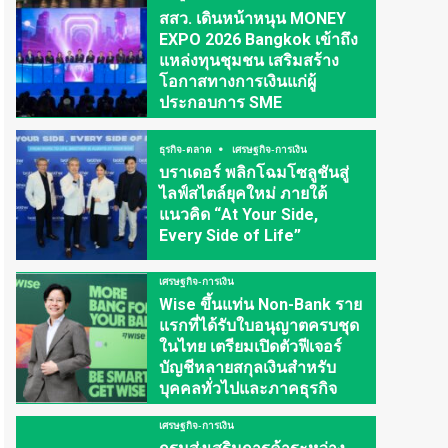
สสว. เดินหน้าหนุน MONEY
EXPO 2026 Bangkok เข้าถึง
แหล่งทุนชุมชน เสริมสร้าง
โอกาสทางการเงินแก่ผู้
ประกอบการ SME
ธุรกิจ-ตลาด
เศรษฐกิจ-การเงิน
บราเดอร์ พลิกโฉมโซลูชันสู่
ไลฟ์สไตล์ยุคใหม่ ภายใต้
แนวคิด “At Your Side,
Every Side of Life”
เศรษฐกิจ-การเงิน
Wise ขึ้นแท่น Non-Bank ราย
แรกที่ได้รับใบอนุญาตครบชุด
ในไทย เตรียมเปิดตัวฟีเจอร์
บัญชีหลายสกุลเงินสำหรับ
บุคคลทั่วไปและภาคธุรกิจ
เศรษฐกิจ-การเงิน