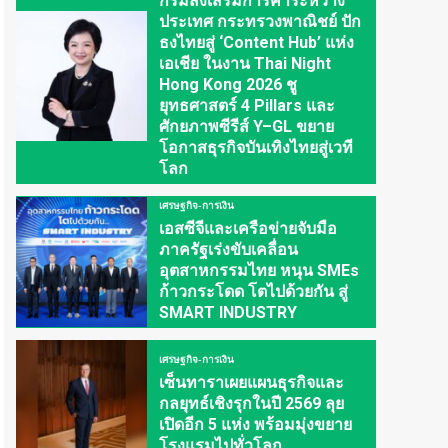
กรมส่งเสริมการค้าระหว่าง
ประเทศ กระทรวงพาณิชย์ ปัก
ธงไทยสู่ ‘Content Hub’ แห่ง
เอเชีย ในงาน Thai Night
Hong Kong 2026 ชู
ยุทธศาสตร์ 4 Pillars และ
ศักยภาพซีรีส์ Y–GL ขยาย
โอกาสธุรกิจบันเทิงไทยสู่เวที
โลก
เศรษฐกิจ-การเงิน
เอสซีจีและเครือข่ายจับมือ
ภาครัฐเร่งขับเคลื่อน
อุตสาหกรรมไทย หนุน SMEs
ก้าวกระโดด โตไปด้วยกัน สู่
SMART INDUSTRY
เศรษฐกิจ-การเงิน
เซ็นทาราเผยแผนธุรกิจและ
กลยุทธ์เชิงรุกในปี 2569 ลุย
เปิดอีก 5 แห่ง พร้อมมุ่งขยาย
โรงแรมไปทั่วโลก