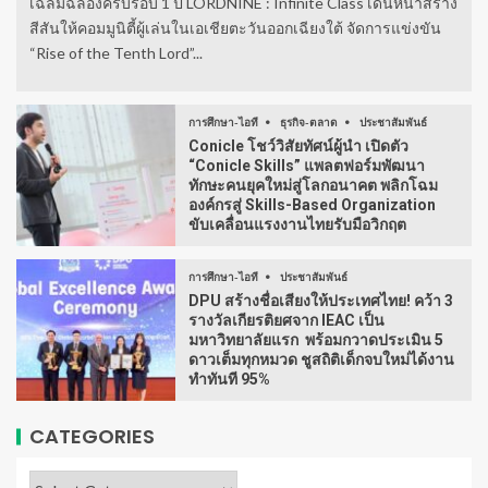
เฉลิมฉลองครบรอบ 1 ปี LORDNINE : Infinite Class เดินหน้าสร้าง
สีสันให้คอมมูนิตี้ผู้เล่นในเอเชียตะวันออกเฉียงใต้ จัดการแข่งขัน
“Rise of the Tenth Lord”...
การศึกษา-ไอที
ธุรกิจ-ตลาด
ประชาสัมพันธ์
Conicle โชว์วิสัยทัศน์ผู้นำ เปิดตัว
“Conicle Skills” แพลตฟอร์มพัฒนา
ทักษะคนยุคใหม่สู่โลกอนาคต พลิกโฉม
องค์กรสู่ Skills-Based Organization
ขับเคลื่อนแรงงานไทยรับมือวิกฤต
การศึกษา-ไอที
ประชาสัมพันธ์
DPU สร้างชื่อเสียงให้ประเทศไทย! คว้า 3
รางวัลเกียรติยศจาก IEAC เป็น
มหาวิทยาลัยแรก พร้อมกวาดประเมิน 5
ดาวเต็มทุกหมวด ชูสถิติเด็กจบใหม่ได้งาน
ทำทันที 95%
CATEGORIES