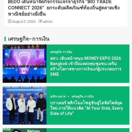
BEDO เดินหน้าจัดกิจกรรมเจรจาธุรกิจ “BIO TRADE
CONNECT 2026” ยกระดับผลิตภัณฑ์ท้องถิ่นสู่ตลาดเชิง
พาณิชย์อย่างยั่งยืน
August 5, 2026
admin
เศรษฐกิจ-การเงิน
เศรษฐกิจ-การเงิน
สสว. เดินหน้าหนุน MONEY EXPO 2026
Bangkok เข้าถึงแหล่งทุนชุมชน เสริม
สร้างโอกาสทางการเงินแก่ผู้ประกอบการ
SME
ธุรกิจ-ตลาด
เศรษฐกิจ-การเงิน
บราเดอร์ พลิกโฉมโซลูชันสู่ไลฟ์สไตล์ยุค
ใหม่ ภายใต้แนวคิด “At Your Side, Every
Side of Life”