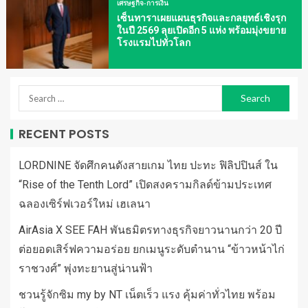
เศรษฐกิจ-การเงิน
เซ็นทาราเผยแผนธุรกิจและกลยุทธ์เชิงรุก
ในปี 2569 ลุยเปิดอีก 5 แห่ง พร้อมมุ่งขยาย
โรงแรมไปทั่วโลก
RECENT POSTS
LORDNINE จัดศึกคนดังสายเกม ไทย ปะทะ ฟิลิปปินส์ ใน
“Rise of the Tenth Lord” เปิดสงครามกิลด์ข้ามประเทศ
ฉลองเซิร์ฟเวอร์ใหม่ เฮเลนา
AirAsia X SEE FAH พันธมิตรทางธุรกิจยาวนานกว่า 20 ปี
ต่อยอดเสิร์ฟความอร่อย ยกเมนูระดับตำนาน “ข้าวหน้าไก่
ราชวงศ์” พุ่งทะยานสู่น่านฟ้า
ชวนรู้จักซิม my by NT เน็ตเร็ว แรง คุ้มค่าทั่วไทย พร้อม