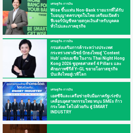
เศรษฐกิจ-การเงิน
Wise ขึ้นแท่น Non-Bank รายแรกที่ได้รับ
ใบอนุญาตครบชุดในไทย เตรียมเปิดตัว
ฟีเจอร์บัญชีหลายสกุลเงินสำหรับบุคคล
ทั่วไปและภาคธุรกิจ
เศรษฐกิจ-การเงิน
กรมส่งเสริมการค้าระหว่างประเทศ
กระทรวงพาณิชย์ ปักธงไทยสู่ ‘Content
Hub’ แห่งเอเชีย ในงาน Thai Night Hong
Kong 2026 ชูยุทธศาสตร์ 4 Pillars และ
ศักยภาพซีรีส์ Y–GL ขยายโอกาสธุรกิจ
บันเทิงไทยสู่เวทีโลก
เศรษฐกิจ-การเงิน
เอสซีจีและเครือข่ายจับมือภาครัฐเร่งขับ
เคลื่อนอุตสาหกรรมไทย หนุน SMEs ก้าว
กระโดด โตไปด้วยกัน สู่ SMART
INDUSTRY