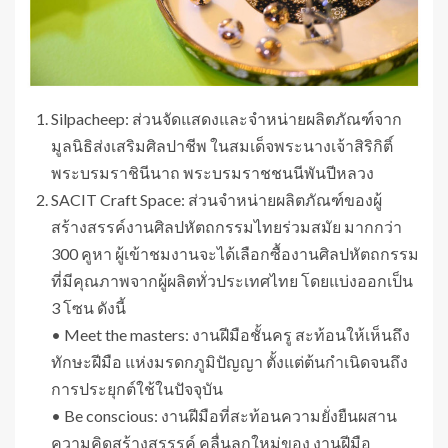
Silpacheep: ส่วนจัดแสดงและจำหน่ายผลิตภัณฑ์จาก
มูลนิธิส่งเสริมศิลปาชีพ ในสมเด็จพระนางเจ้าสิริกิติ์
พระบรมราชินีนาถ พระบรมราชชนนีพันปีหลวง
SACIT Craft Space: ส่วนจำหน่ายผลิตภัณฑ์ของผู้
สร้างสรรค์งานศิลปหัตถกรรมไทยร่วมสมัย มากกว่า
300 คูหา ผู้เข้าชมงานจะได้เลือกซื้องานศิลปหัตถกรรม
ที่มีคุณภาพจากผู้ผลิตทั่วประเทศไทย โดยแบ่งออกเป็น
3 โซน ดังนี้
• Meet the masters: งานฝีมือชั้นครู สะท้อนให้เห็นถึง
ทักษะฝีมือ แห่งมรดกภูมิปัญญา ตั้งแต่ต้นกำเนิดจนถึง
การประยุกต์ใช้ในปัจจุบัน
• Be conscious: งานฝีมือที่สะท้อนความยั่งยืนผสาน
ความคิดสร้างสรรรค์ คลื่นลูกใหม่ของ งานฝีมือ