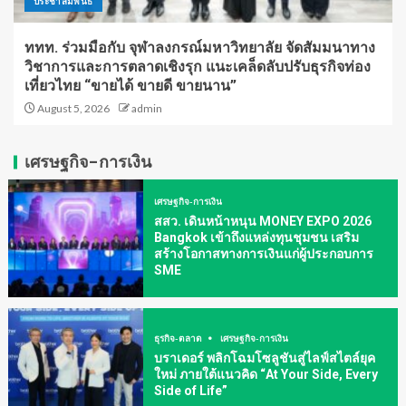
ประชาสัมพันธ์
ททท. ร่วมมือกับ จุฬาลงกรณ์มหาวิทยาลัย จัดสัมมนาทาง
วิชาการและการตลาดเชิงรุก แนะเคล็ดลับปรับธุรกิจท่อง
เที่ยวไทย “ขายได้ ขายดี ขายนาน”
August 5, 2026
admin
เศรษฐกิจ-การเงิน
เศรษฐกิจ-การเงิน
สสว. เดินหน้าหนุน MONEY EXPO 2026
Bangkok เข้าถึงแหล่งทุนชุมชน เสริม
สร้างโอกาสทางการเงินแก่ผู้ประกอบการ
SME
ธุรกิจ-ตลาด
เศรษฐกิจ-การเงิน
บราเดอร์ พลิกโฉมโซลูชันสู่ไลฟ์สไตล์ยุค
ใหม่ ภายใต้แนวคิด “At Your Side, Every
Side of Life”