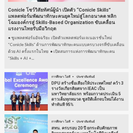
Conicle โชว์วิสัยทัศน์ผู้นำ เปิดตัว “Conicle Skills”
แพลตฟอร์มพัฒนาทักษะคนยุคใหม่สู่โลกอนาคต พลิก
โฉมองค์กรสู่ Skills-Based Organization ขับเคลื่อน
แรงงานไทยรับมือวิกฤต
● ชูแพลตฟอร์มอัจฉริยะ เปิดตัวแพลตฟอร์มเจเนอเรชั่นใหม่
“Conicle Skills” ด้านการพัฒนาทักษะคนแบบครบวงจรที่ขับเคลื่อน
ด้วย AI ครั้งแรกในไทย ● เปิดสมการแห่งการพัฒนาทักษะคน
“Skills + AI +...
การศึกษา-ไอที
ประชาสัมพันธ์
DPU สร้างชื่อเสียงให้ประเทศไทย! คว้า 3
รางวัลเกียรติยศจาก IEAC เป็น
มหาวิทยาลัยแรก พร้อมกวาดประเมิน 5
ดาวเต็มทุกหมวด ชูสถิติเด็กจบใหม่ได้งาน
ทำทันที 95%
การศึกษา-ไอที
ประชาสัมพันธ์
สทน. ครบรอบ 20 ปี ยกระดับศักยภาพ