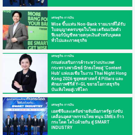
เศรษฐกิจ-การเงิน
Wise ขึ้นแท่น Non-Bank รายแรกที่ได้รับ
ใบอนุญาตครบชุดในไทย เตรียมเปิดตัว
ฟีเจอร์บัญชีหลายสกุลเงินสำหรับบุคคล
ทั่วไปและภาคธุรกิจ
เศรษฐกิจ-การเงิน
กรมส่งเสริมการค้าระหว่างประเทศ
กระทรวงพาณิชย์ ปักธงไทยสู่ ‘Content
Hub’ แห่งเอเชีย ในงาน Thai Night Hong
Kong 2026 ชูยุทธศาสตร์ 4 Pillars และ
ศักยภาพซีรีส์ Y–GL ขยายโอกาสธุรกิจ
บันเทิงไทยสู่เวทีโลก
เศรษฐกิจ-การเงิน
เอสซีจีและเครือข่ายจับมือภาครัฐเร่งขับ
เคลื่อนอุตสาหกรรมไทย หนุน SMEs ก้าว
กระโดด โตไปด้วยกัน สู่ SMART
INDUSTRY