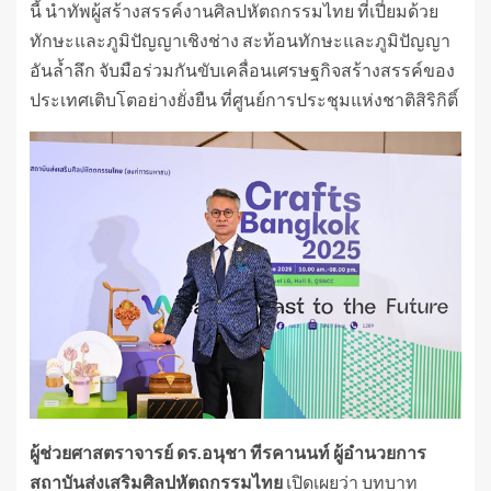
นี้ นำทัพผู้สร้างสรรค์งานศิลปหัตถกรรมไทย ที่เปี่ยมด้วย
ทักษะและภูมิปัญญาเชิงช่าง สะท้อนทักษะและภูมิปัญญา
อันล้ำลึก จับมือร่วมกันขับเคลื่อนเศรษฐกิจสร้างสรรค์ของ
ประเทศเติบโตอย่างยั่งยืน ที่ศูนย์การประชุมแห่งชาติสิริกิติ์
ผู้ช่วยศาสตราจารย์ ดร.อนุชา ทีรคานนท์ ผู้อำนวยการ
สถาบันส่งเสริมศิลปหัตถกรรมไทย
เปิดเผยว่า บทบาท