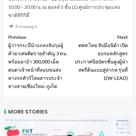
10.00 – 20.00 น. ณ ฮอลล์ 5 ชั้น LG ศูนย์การประชุมแห่ง
ชาติสิริกิติ์
จำนวนคนดู
4
Previous
Next
ผู้ว่าฯกระบี่นำแถลงจับกุมผู้
ตพส.ไทย จับมือนิด้า เปิด
ค้ายาเสพติดรายสำคัญ 3 คน
อบรมหลักสูตร
พร้อมยาบ้า 300,000 เม็ด
ประกาศนียบัตรชั้นสูงผู้นำ
ตบตาเจ้าหน้าที่ลอบขนส่ง
สตรีต้นแบบสู่สากล รุ่นที่
ทางรถทัวร์โดยสารประจำ
1(W-LEAD)
ทางสายเชียงใหม่-ภูเก็ต
MORE STORIES