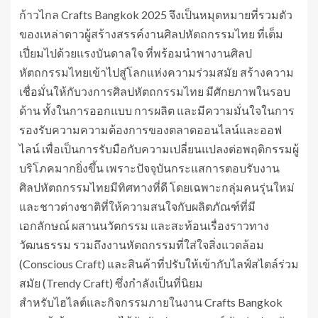
ก้าวไกล Crafts Bangkok 2025 จึงเป็นหมุดหมายที่รวมตัว
ของเหล่าดาวผู้สร้างสรรค์งานศิลปหัตถกรรมไทย ที่เต็ม
เปี่ยมไปด้วยแรงบันดาลใจ ที่พร้อมนำพางานศิลป
หัตถกรรมไทยเข้าไปสู่โลกแห่งความร่วมสมัย สร้างความ
เชื่อมั่นให้กับวงการศิลปหัตถกรรมไทย มีศักยภาพในรอบ
ด้าน ทั้งในการออกแบบ การผลิต และมีความมั่นใจในการ
รองรับความความต้องการของตลาดออนไลน์และออฟ
ไลน์ เพื่อเป็นการรับมือกับความเปลี่ยนแปลงต่อพฤติกรรมผู้
บริโภคมากยิ่งขึ้น เพราะปัจจุบันกระแสการตอบรับงาน
ศิลปหัตถกรรมไทยมีทิศทางที่ดี โดยเฉพาะกลุ่มคนรุ่นใหม่
และชาวต่างชาติที่ให้ความสนใจกับผลิตภัณฑ์ที่มี
เอกลักษณ์ ผสานนวัตกรรม และสะท้อนเรื่องราวทาง
วัฒนธรรม รวมถึงงานหัตถกรรมที่ใส่ใจสิ่งแวดล้อม
(Conscious Craft) และสินค้าที่ปรับให้เข้ากับไลฟ์สไตล์ร่วม
สมัย (Trendy Craft) ซึ่งกำลังเป็นที่นิยม
สำหรับไฮไลต์และกิจกรรมภายในงาน Crafts Bangkok