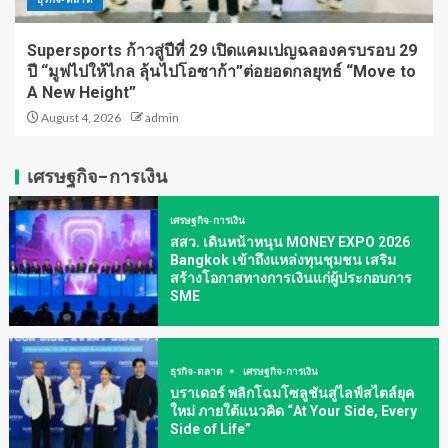
Supersports ก้าวสู่ปีที่ 29 เปิดแคมเปญฉลองครบรอบ 29
ปี “มูฟไปให้ไกล ลุ้นไปโอซาก้า”ต่อยอดกลยุทธ์ “Move to
A New Height”
August 4, 2026
admin
เศรษฐกิจ-การเงิน
เศรษฐกิจ-การเงิน
สสว. เดินหน้าหนุน MONEY EXPO 2026
Bangkok เข้าถึงแหล่งทุนชุมชน เสริม
สร้างโอกาสทางการเงินแก่ผู้ประกอบการ
SME
ธุรกิจ-ตลาด
เศรษฐกิจ-การเงิน
บราเดอร์ พลิกโฉมโซลูชันสู่ไลฟ์สไตล์ยุค
ใหม่ ภายใต้แนวคิด “At Your Side, Every
Side of Life”