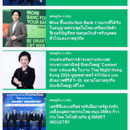
เศรษฐกิจ-การเงิน
Wise ขึ้นแท่น Non-Bank รายแรกที่ได้รับ
ใบอนุญาตครบชุดในไทย เตรียมเปิดตัว
ฟีเจอร์บัญชีหลายสกุลเงินสำหรับบุคคล
ทั่วไปและภาคธุรกิจ
เศรษฐกิจ-การเงิน
กรมส่งเสริมการค้าระหว่างประเทศ
กระทรวงพาณิชย์ ปักธงไทยสู่ ‘Content
Hub’ แห่งเอเชีย ในงาน Thai Night Hong
Kong 2026 ชูยุทธศาสตร์ 4 Pillars และ
ศักยภาพซีรีส์ Y–GL ขยายโอกาสธุรกิจ
บันเทิงไทยสู่เวทีโลก
เศรษฐกิจ-การเงิน
เอสซีจีและเครือข่ายจับมือภาครัฐเร่งขับ
เคลื่อนอุตสาหกรรมไทย หนุน SMEs ก้าว
กระโดด โตไปด้วยกัน สู่ SMART
INDUSTRY