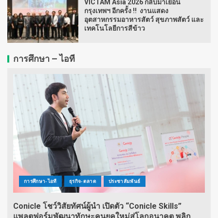
VICTAM Asia 2026 กลับมาเยือน
กรุงเทพฯ อีกครั้ง !! งานแสดง
อุตสาหกรรมอาหารสัตว์ สุขภาพสัตว์ และ
เทคโนโลยีการสีข้าว
การศึกษา – ไอที
การศึกษา-ไอที
ธุรกิจ-ตลาด
ประชาสัมพันธ์
Conicle โชว์วิสัยทัศน์ผู้นำ เปิดตัว “Conicle Skills”
แพลตฟอร์มพัฒนาทักษะคนยุคใหม่สู่โลกอนาคต พลิก