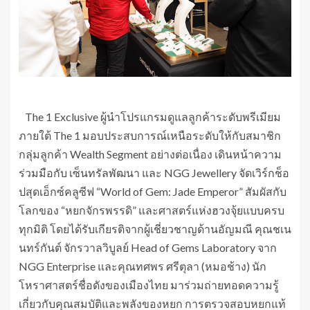
The 1 Exclusive ผู้นำโปรแกรมดูแลลูกค้าระดับพรีเมียม
ภายใต้ The 1 มอบประสบการณ์เหนือระดับให้กับสมาชิก
กลุ่มลูกค้า Wealth Segment อย่างต่อเนื่อง เดินหน้าความ
ร่วมมือกับ เซ็นทรัลพัฒนา และ NGG Jewellery จัดเวิร์กช็อ
ปสุดเอ็กซ์คลูซีฟ “World of Gem: Jade Emperor” สัมผัสกับ
โลกของ “หยกจักรพรรดิ” และศาสตร์แห่งฮวงจุ้ยแบบครบ
ทุกมิติ โดยได้รับเกียรติจากผู้เชี่ยวชาญด้านอัญมณี คุณชเน
นทร์กันต์ จักรวาลวิบูลย์ Head of Gems Laboratory จาก
NGG Enterprise และคุณทศพร ศรีตุลา (หมอช้าง) นัก
โหราศาสตร์ชื่อดังของเมืองไทย มาร่วมถ่ายทอดความรู้
เกี่ยวกับคุณสมบัติและพลังของหยก การตรวจสอบหยกแท้