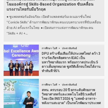
โฉมองค์กรสู่ Skills-Based Organization ขับเคลื่อน
แรงงานไทยรับมือวิกฤต
● ชูแพลตฟอร์มอัจฉริยะ เปิดตัวแพลตฟอร์มเจเนอเรชั่นใหม่
“Conicle Skills” ด้านการพัฒนาทักษะคนแบบครบวงจรที่ขับเคลื่อน
ด้วย AI ครั้งแรกในไทย ● เปิดสมการแห่งการพัฒนาทักษะคน
“Skills + AI +...
การศึกษา-ไอที
ประชาสัมพันธ์
DPU สร้างชื่อเสียงให้ประเทศไทย! คว้า 3
รางวัลเกียรติยศจาก IEAC เป็น
มหาวิทยาลัยแรก พร้อมกวาดประเมิน 5
ดาวเต็มทุกหมวด ชูสถิติเด็กจบใหม่ได้งาน
ทำทันที 95%
การศึกษา-ไอที
ประชาสัมพันธ์
สทน. ครบรอบ 20 ปี ยกระดับศักยภาพ
วิทยาศาสตร์และเทคโนโลยีนิวเคลียร์
ไทย เปิด INST2026 ชู “แพทย์-อาหาร-
พลังงานสะอาด” เป็นกลไกพัฒนาประเทศ