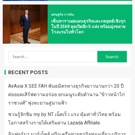
เศรษฐกิจ-การเงิน
เซ็นทาราเผยแผนธุรกิจและกลยุทธ์เชิงรุก
ในปี 2569 ลุยเปิดอีก 5 แห่ง พร้อมมุ่งขยาย
โรงแรมไปทั่วโลก
RECENT POSTS
AirAsia X SEE FAH พันธมิตรทางธุรกิจยาวนานกว่า 20 ปี
ต่อยอดเสิร์ฟความอร่อย ยกเมนูระดับตำนาน “ข้าวหน้าไก่
ราชวงศ์” พุ่งทะยานสู่น่านฟ้า
ชวนรู้จักซิม my by NT เน็ตเร็ว แรง คุ้มค่าทั่วไทย พร้อม
โอกาสสร้างรายได้เสริมผ่าน Lazada Affiliate
อินฟอร์มา มาร์เก็ตส์ ผนึกเครือข่ายธุรกิจท่องเที่ยว-บริการ