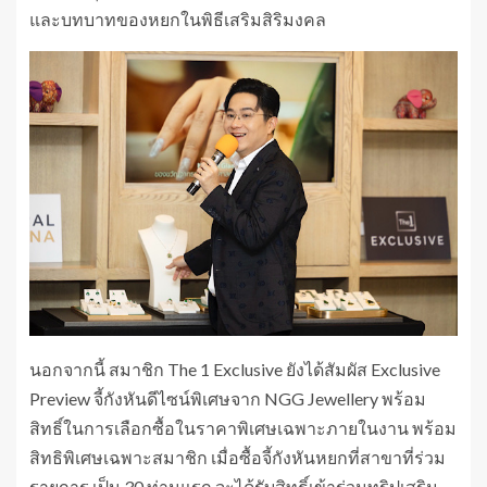
และบทบาทของหยกในพิธีเสริมสิริมงคล
นอกจากนี้ สมาชิก The 1 Exclusive ยังได้สัมผัส Exclusive
Preview จี้กังหันดีไซน์พิเศษจาก NGG Jewellery พร้อม
สิทธิ์ในการเลือกซื้อในราคาพิเศษเฉพาะภายในงาน พร้อม
สิทธิพิเศษเฉพาะสมาชิก เมื่อซื้อจี้กังหันหยกที่สาขาที่ร่วม
รายการ เป็น 30 ท่านแรก จะได้รับสิทธิ์เข้าร่วมทริปเสริม