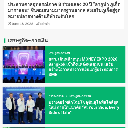
ประธานศาลอุทธรณ์ภาค 8 ร่วมฉลอง 20 ปี “ลากูน่า ภูเก็ต
มาราธอน” ชื่นชมสนามมาตรฐานสากล ส่งเสริมภูเก็ตสู่จุด
หมายปลายทางด้านกีฬาระดับโลก
June 18, 2026
admin
เศรษฐกิจ-การเงิน
เศรษฐกิจ-การเงิน
สสว. เดินหน้าหนุน MONEY EXPO 2026
Bangkok เข้าถึงแหล่งทุนชุมชน เสริม
สร้างโอกาสทางการเงินแก่ผู้ประกอบการ
SME
ธุรกิจ-ตลาด
เศรษฐกิจ-การเงิน
บราเดอร์ พลิกโฉมโซลูชันสู่ไลฟ์สไตล์ยุค
ใหม่ ภายใต้แนวคิด “At Your Side, Every
Side of Life”