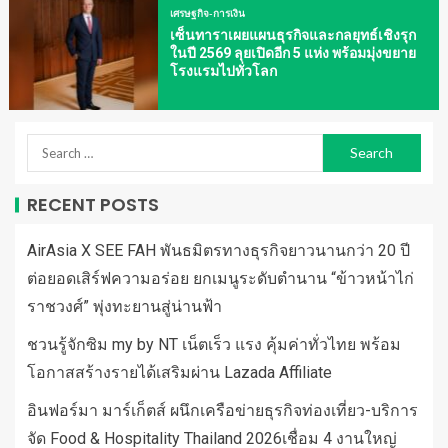
เศรษฐกิจ-การเงิน
เซ็นทาราเผยแผนธุรกิจและกลยุทธ์เชิงรุก
ในปี 2569 ลุยเปิดอีก 5 แห่ง พร้อมมุ่งขยาย
โรงแรมไปทั่วโลก
RECENT POSTS
AirAsia X SEE FAH พันธมิตรทางธุรกิจยาวนานกว่า 20 ปี
ต่อยอดเสิร์ฟความอร่อย ยกเมนูระดับตำนาน “ข้าวหน้าไก่
ราชวงศ์” พุ่งทะยานสู่น่านฟ้า
ชวนรู้จักซิม my by NT เน็ตเร็ว แรง คุ้มค่าทั่วไทย พร้อม
โอกาสสร้างรายได้เสริมผ่าน Lazada Affiliate
อินฟอร์มา มาร์เก็ตส์ ผนึกเครือข่ายธุรกิจท่องเที่ยว-บริการ
จัด Food & Hospitality Thailand 2026เชื่อม 4 งานใหญ่