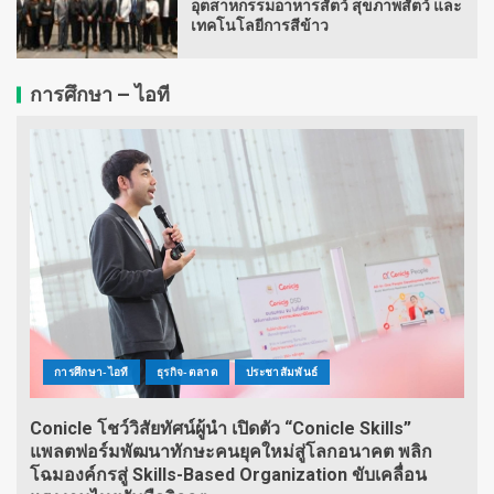
อุตสาหกรรมอาหารสัตว์ สุขภาพสัตว์ และ
เทคโนโลยีการสีข้าว
การศึกษา – ไอที
การศึกษา-ไอที
ธุรกิจ-ตลาด
ประชาสัมพันธ์
Conicle โชว์วิสัยทัศน์ผู้นำ เปิดตัว “Conicle Skills”
แพลตฟอร์มพัฒนาทักษะคนยุคใหม่สู่โลกอนาคต พลิก
โฉมองค์กรสู่ Skills-Based Organization ขับเคลื่อน