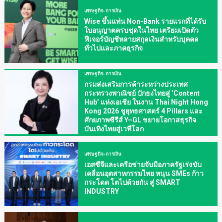
เศรษฐกิจ-การเงิน
Wise ขึ้นแท่น Non-Bank รายแรกที่ได้รับ
ใบอนุญาตครบชุดในไทย เตรียมเปิดตัว
ฟีเจอร์บัญชีหลายสกุลเงินสำหรับบุคคล
ทั่วไปและภาคธุรกิจ
เศรษฐกิจ-การเงิน
กรมส่งเสริมการค้าระหว่างประเทศ
กระทรวงพาณิชย์ ปักธงไทยสู่ ‘Content
Hub’ แห่งเอเชีย ในงาน Thai Night Hong
Kong 2026 ชูยุทธศาสตร์ 4 Pillars และ
ศักยภาพซีรีส์ Y–GL ขยายโอกาสธุรกิจ
บันเทิงไทยสู่เวทีโลก
เศรษฐกิจ-การเงิน
เอสซีจีและเครือข่ายจับมือภาครัฐเร่งขับ
เคลื่อนอุตสาหกรรมไทย หนุน SMEs ก้าว
กระโดด โตไปด้วยกัน สู่ SMART
INDUSTRY