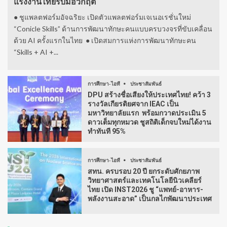
แรงงานไทยรับมือวิกฤต
● ชูแพลตฟอร์มอัจฉริยะ เปิดตัวแพลตฟอร์มเจเนอเรชั่นใหม่
“Conicle Skills” ด้านการพัฒนาทักษะคนแบบครบวงจรที่ขับเคลื่อน
ด้วย AI ครั้งแรกในไทย ● เปิดสมการแห่งการพัฒนาทักษะคน
“Skills + AI +...
การศึกษา-ไอที
ประชาสัมพันธ์
DPU สร้างชื่อเสียงให้ประเทศไทย! คว้า 3
รางวัลเกียรติยศจาก IEAC เป็น
มหาวิทยาลัยแรก พร้อมกวาดประเมิน 5
ดาวเต็มทุกหมวด ชูสถิติเด็กจบใหม่ได้งาน
ทำทันที 95%
การศึกษา-ไอที
ประชาสัมพันธ์
สทน. ครบรอบ 20 ปี ยกระดับศักยภาพ
วิทยาศาสตร์และเทคโนโลยีนิวเคลียร์
ไทย เปิด INST2026 ชู “แพทย์-อาหาร-
พลังงานสะอาด” เป็นกลไกพัฒนาประเทศ