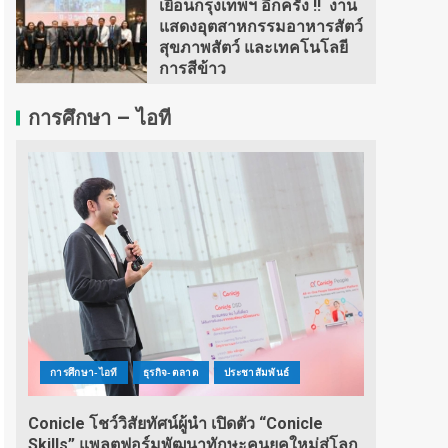
เยือนกรุงเทพฯ อีกครั้ง !! งาน
แสดงอุตสาหกรรมอาหารสัตว์
สุขภาพสัตว์ และเทคโนโลยี
การสีข้าว
การศึกษา – ไอที
การศึกษา-ไอที
ธุรกิจ-ตลาด
ประชาสัมพันธ์
Conicle โชว์วิสัยทัศน์ผู้นำ เปิดตัว “Conicle
Skills” แพลตฟอร์มพัฒนาทักษะคนยุคใหม่สู่โลก