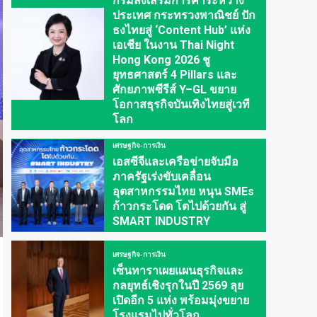
กรมส่งเสริมการค้าระหว่าง
ประเทศ กระทรวงพาณิชย์ ปัก
ธงไทยสู่ ‘Content Hub’ แห่ง
เอเชีย ในงาน Thai Night
Hong Kong 2026 ชู
ยุทธศาสตร์ 4 Pillars และ
ศักยภาพซีรีส์ Y–GL ขยาย
โอกาสธุรกิจบันเทิงไทยสู่เวที
โลก
เศรษฐกิจ-การเงิน
เอสซีจีและเครือข่ายจับมือ
ภาครัฐเร่งขับเคลื่อน
อุตสาหกรรมไทย หนุน SMEs
ก้าวกระโดด โตไปด้วยกัน สู่
SMART INDUSTRY
เศรษฐกิจ-การเงิน
เซ็นทาราเผยแผนธุรกิจและ
กลยุทธ์เชิงรุกในปี 2569 ลุย
เปิดอีก 5 แห่ง พร้อมมุ่งขยาย
โรงแรมไปทั่วโลก