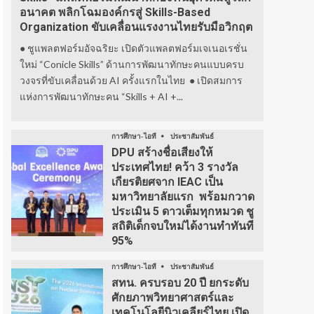
อนาคต พลิกโฉมองค์กรสู่ Skills-Based
Organization ขับเคลื่อนแรงงานไทยรับมือวิกฤต
● ชูแพลตฟอร์มอัจฉริยะ เปิดตัวแพลตฟอร์มเจเนอเรชั่น
ใหม่ “Conicle Skills” ด้านการพัฒนาทักษะคนแบบครบ
วงจรที่ขับเคลื่อนด้วย AI ครั้งแรกในไทย ● เปิดสมการ
แห่งการพัฒนาทักษะคน “Skills + AI +...
การศึกษา-ไอที
ประชาสัมพันธ์
DPU สร้างชื่อเสียงให้
ประเทศไทย! คว้า 3 รางวัล
เกียรติยศจาก IEAC เป็น
มหาวิทยาลัยแรก พร้อมกวาด
ประเมิน 5 ดาวเต็มทุกหมวด ชู
สถิติเด็กจบใหม่ได้งานทำทันที
95%
การศึกษา-ไอที
ประชาสัมพันธ์
สทน. ครบรอบ 20 ปี ยกระดับ
ศักยภาพวิทยาศาสตร์และ
เทคโนโลยีนิวเคลียร์ไทย เปิด