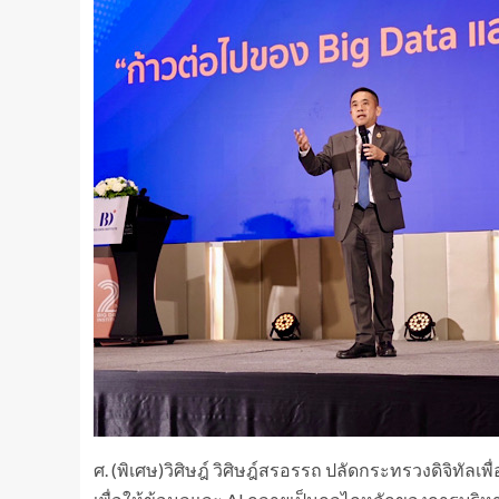
​ศ. (พิเศษ)วิศิษฎ์ วิศิษฎ์สรอรรถ ปลัดกระทรวงดิจิทั