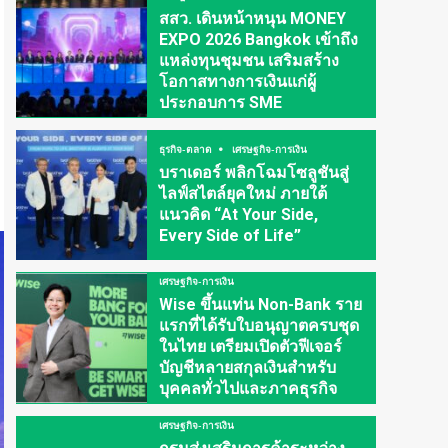
สสว. เดินหน้าหนุน MONEY
EXPO 2026 Bangkok เข้าถึง
แหล่งทุนชุมชน เสริมสร้าง
โอกาสทางการเงินแก่ผู้
ประกอบการ SME
ธุรกิจ-ตลาด
เศรษฐกิจ-การเงิน
บราเดอร์ พลิกโฉมโซลูชันสู่
ไลฟ์สไตล์ยุคใหม่ ภายใต้
แนวคิด “At Your Side,
Every Side of Life”
เศรษฐกิจ-การเงิน
Wise ขึ้นแท่น Non-Bank ราย
แรกที่ได้รับใบอนุญาตครบชุด
ในไทย เตรียมเปิดตัวฟีเจอร์
บัญชีหลายสกุลเงินสำหรับ
บุคคลทั่วไปและภาคธุรกิจ
เศรษฐกิจ-การเงิน