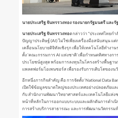
นายประเสริฐ จันทรรวงทอง
รองนายกรัฐมนตรี
และรั
นายประเสริฐ จันทรรวงทอง
กล่าวว่า “ประเทศไทยกำลัง
ปัญญาประดิษฐ์ (AI) ไม่ใช่เพียงเครื่องมือสนับสนุน แ
เคลื่อนนโยบายดิจิทัลเชิงรุก เพื่อให้เทคโนโลยีทำง
ตั้ง ‘คณะกรรมการ AI แห่งชาติ’ เพื่อกำหนดทิศทางก
ประโยชน์สูงสุด พร้อมการลงทุนในโครงสร้างพื้นฐานที
แพลตฟอร์มโอเพนซอร์ส เพื่อรองรับการเติบโตของนว
​อีกหนึ่งภารกิจสำคัญ คือ การจัดตั้ง ‘National Data
เปิดใช้ข้อมูลขนาดใหญ่ของประเทศอย่างปลอดภัยและโป
กับ สำนักงานพัฒนาวิทยาศาสตร์และเทคโนโลยีแห่งช
หน้าที่หลักในการออกแบบระบบและผลักดันการดำเนิ
การสร้างบริการสาธารณะ และการพัฒนานวัตกรรมท