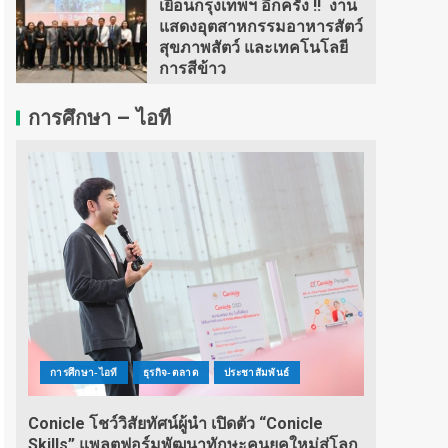
เยือนกรุงเทพฯ อีกครั้ง !! งาน
แสดงอุตสาหกรรมอาหารสัตว์
สุขภาพสัตว์ และเทคโนโลยี
การสีข้าว
การศึกษา – ไอที
การศึกษา-ไอที
ธุรกิจ-ตลาด
ประชาสัมพันธ์
Conicle โชว์วิสัยทัศน์ผู้นำ เปิดตัว “Conicle
Skills” แพลตฟอร์มพัฒนาทักษะคนยุคใหม่สู่โลก