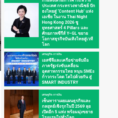
กรมส่งเสริมการค้าระหว่าง
ประเทศ กระทรวงพาณิชย์ ปัก
ธงไทยสู่ ‘Content Hub’ แห่ง
เอเชีย ในงาน Thai Night
Hong Kong 2026 ชู
ยุทธศาสตร์ 4 Pillars และ
ศักยภาพซีรีส์ Y–GL ขยาย
โอกาสธุรกิจบันเทิงไทยสู่เวที
โลก
เศรษฐกิจ-การเงิน
เอสซีจีและเครือข่ายจับมือ
ภาครัฐเร่งขับเคลื่อน
อุตสาหกรรมไทย หนุน SMEs
ก้าวกระโดด โตไปด้วยกัน สู่
SMART INDUSTRY
เศรษฐกิจ-การเงิน
เซ็นทาราเผยแผนธุรกิจและ
กลยุทธ์เชิงรุกในปี 2569 ลุย
เปิดอีก 5 แห่ง พร้อมมุ่งขยาย
โรงแรมไปทั่วโลก