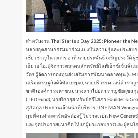
สำหรับงาน
Thai Startup Day 2025: Pioneer the 
หลายอุตสาหกรรมมาร่วมแบ่งปันความรู้และประสบการณ์ ท
เชี่ยวชาญในวงการ อาทิ นายประพันธ์ เจริญประวัติ ผู้ช
เอ็ม เอ ไอ, ผู้จัดการตลาดหลักทรัพย์ไลฟ์เอ็กซ์เช้นจ์ 
วัตร ผู้จัดการกองทุนส่งเสริมการพัฒนาตลาดทุน (CMDF
เสริมเศรษฐกิจดิจิทัล (depa), นายปริวรรต วงษ์สำร
ชาติ (องค์การมหาชน), นางสาวไปยดา หาญชัยสุขสกุ
(TED Fund), นายจิรายุส ทรัพย์ศรีโสภา Founder & Gro
สุภัคกุล ประธานเจ้าหน้าที่บริหาร LINE MAN Wongn
มุมที่คนทำสตาร์ทอัพต้องรู้ ไม่ว่าจะเป็น New Generati
และจุดประกายแนวคิดให้แก่ผู้ประกอบการและผู้สนใ