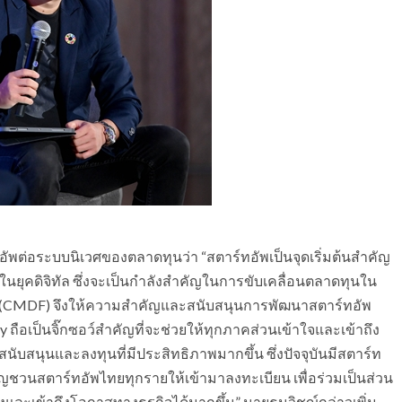
พต่อระบบนิเวศของตลาดทุนว่า “สตาร์ทอัพเป็นจุดเริ่มต้นสำคัญ
ุคดิจิทัล ซึ่งจะเป็นกำลังสำคัญในการขับเคลื่อนตลาดทุนใน
ุน (CMDF) จึงให้ความสำคัญและสนับสนุนการพัฒนาสตาร์ทอัพ
y ถือเป็นจิ๊กซอว์สำคัญที่จะช่วยให้ทุกภาคส่วนเข้าใจและเข้าถึง
ับสนุนและลงทุนที่มีประสิทธิภาพมากขึ้น ซึ่งปัจจุบันมีสตาร์ท
ชวนสตาร์ทอัพไทยทุกรายให้เข้ามาลงทะเบียน เพื่อร่วมเป็นส่วน
้างและเข้าถึงโอกาสทางธุรกิจได้มากขึ้น” นายธนวิชญ์กล่าวเพิ่ม