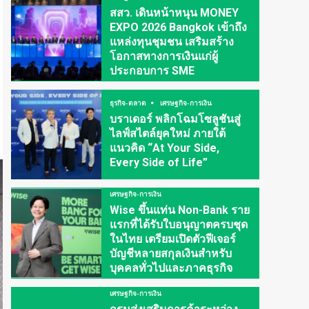
สสว. เดินหน้าหนุน MONEY
EXPO 2026 Bangkok เข้าถึง
แหล่งทุนชุมชน เสริมสร้าง
โอกาสทางการเงินแก่ผู้
ประกอบการ SME
ธุรกิจ-ตลาด
เศรษฐกิจ-การเงิน
บราเดอร์ พลิกโฉมโซลูชันสู่
ไลฟ์สไตล์ยุคใหม่ ภายใต้
แนวคิด “At Your Side,
Every Side of Life”
เศรษฐกิจ-การเงิน
Wise ขึ้นแท่น Non-Bank ราย
แรกที่ได้รับใบอนุญาตครบชุด
ในไทย เตรียมเปิดตัวฟีเจอร์
บัญชีหลายสกุลเงินสำหรับ
บุคคลทั่วไปและภาคธุรกิจ
เศรษฐกิจ-การเงิน