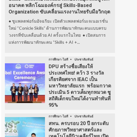
อนาคต พลิกโฉมองค์กรสู่ Skills-Based
Organization ขับเคลื่อนแรงงานไทยรับมือวิกฤต
● ชูแพลตฟอร์มอัจฉริยะ เปิดตัวแพลตฟอร์มเจเนอเรชั่น
ใหม่ “Conicle Skills” ด้านการพัฒนาทักษะคนแบบครบ
วงจรที่ขับเคลื่อนด้วย AI ครั้งแรกในไทย ● เปิดสมการ
แห่งการพัฒนาทักษะคน “Skills + AI +...
การศึกษา-ไอที
ประชาสัมพันธ์
DPU สร้างชื่อเสียงให้
ประเทศไทย! คว้า 3 รางวัล
เกียรติยศจาก IEAC เป็น
มหาวิทยาลัยแรก พร้อมกวาด
ประเมิน 5 ดาวเต็มทุกหมวด ชู
สถิติเด็กจบใหม่ได้งานทำทันที
95%
การศึกษา-ไอที
ประชาสัมพันธ์
สทน. ครบรอบ 20 ปี ยกระดับ
ศักยภาพวิทยาศาสตร์และ
เทคโนโลยีนิวเคลียร์ไทย เปิด