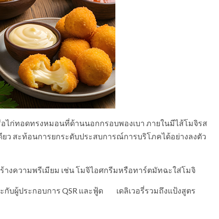
 หรือไก่ทอดทรงหมอนที่ด้านนอกกรอบพองเบา ภายในมีไส้โมจิรส
เดียว สะท้อนการยกระดับประสบการณ์การบริโภคได้อย่างลงตัว
รสร้างความพรีเมียม เช่น โมจิไอศกรีมหรือทาร์ตมัทฉะใส่โมจิ
ะกับผู้ประกอบการ QSR และฟู้ด เดลิเวอรี่รวมถึงแป้งสูตร