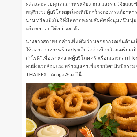
ผลิตและควบคุมคุณภาพระดับสากล และทีมวิจัยและพั
พฤติกรรมผู้บริโภคยุคใหม่ที่เปิดกว้างต่อเทรนด์อาหาร
นาน หรือแป้งโมจิที่มีหลากหลายสัมผัส ทั้งนุ่มหนึบ นุ
หรือของว่างได้อย่างลงตัว
นางสาวสถาพร กล่าวเพิ่มเติมว่า นอกจากจุดเด่นด้านเนื้
ให้ตลาดอาหารพร้อมปรุงเติบโตต่อเนื่อง โดยเตรียมเปิด
กำไรดี” เพื่อเจาะตลาดผู้บริโภคครัวเรือนและกลุ่ม H
ทบสิ่งแวดล้อมและสร้างมูลค่าเพิ่มจากวิตามินบีธรรมช
THAIFEX – Anuga Asia ปีนี้