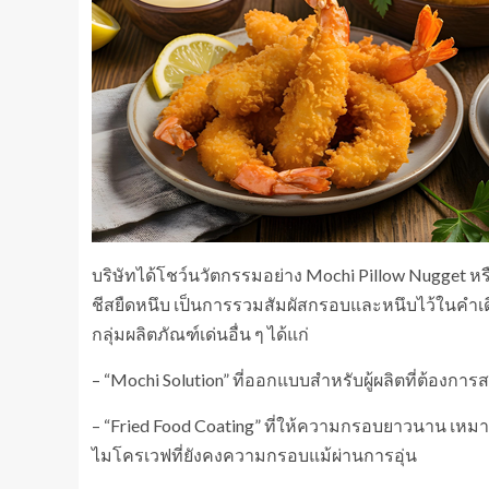
บริษัทได้โชว์นวัตกรรมอย่าง Mochi Pillow Nugget
ชีสยืดหนึบ เป็นการรวมสัมผัสกรอบและหนึบไว้ในคำ
กลุ่มผลิตภัณฑ์เด่นอื่น ๆ ได้แก่
– “Mochi Solution” ที่ออกแบบสำหรับผู้ผลิตที่ต้องกา
– “Fried Food Coating” ที่ให้ความกรอบยาวนาน เหมา
ไมโครเวฟที่ยังคงความกรอบแม้ผ่านการอุ่น