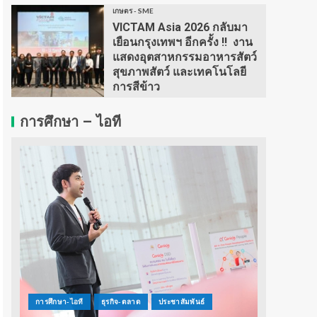
เกษตร - SME
VICTAM Asia 2026 กลับมา
เยือนกรุงเทพฯ อีกครั้ง !! งาน
แสดงอุตสาหกรรมอาหารสัตว์
สุขภาพสัตว์ และเทคโนโลยี
การสีข้าว
การศึกษา – ไอที
การศึกษา-ไอที
ธุรกิจ-ตลาด
ประชาสัมพันธ์