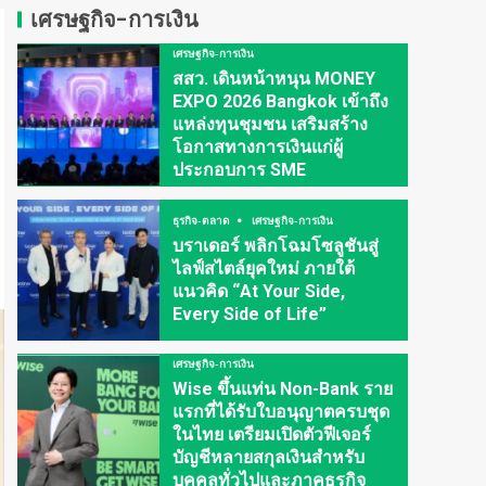
เศรษฐกิจ-การเงิน
เศรษฐกิจ-การเงิน
สสว. เดินหน้าหนุน MONEY
EXPO 2026 Bangkok เข้าถึง
แหล่งทุนชุมชน เสริมสร้าง
โอกาสทางการเงินแก่ผู้
ประกอบการ SME
ธุรกิจ-ตลาด
เศรษฐกิจ-การเงิน
บราเดอร์ พลิกโฉมโซลูชันสู่
ไลฟ์สไตล์ยุคใหม่ ภายใต้
แนวคิด “At Your Side,
Every Side of Life”
เศรษฐกิจ-การเงิน
Wise ขึ้นแท่น Non-Bank ราย
แรกที่ได้รับใบอนุญาตครบชุด
ในไทย เตรียมเปิดตัวฟีเจอร์
บัญชีหลายสกุลเงินสำหรับ
บุคคลทั่วไปและภาคธุรกิจ