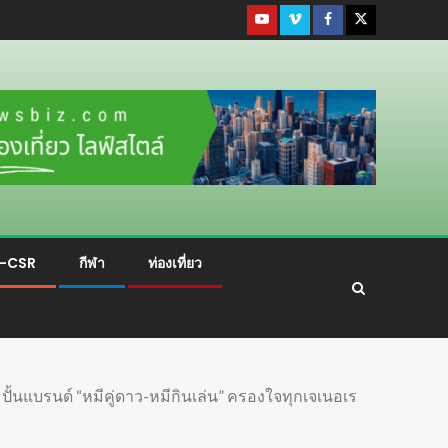
ม-CSR
กีฬา
ท่องเที่ยว
ปั้นแบรนด์ “หมีคู่ดาว-หมีกินเล่น” ครองใจทุกเจเนอเร