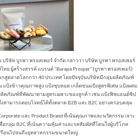
ริษัท บูรพา พรอสเพอร์ จำกัด กล่าวว่า บริษัท บูรพา พรอสเพอร์
ไทย ผู้สร้างสรรค์ แบรนด์ “Burapa Prosper” (บูรพา พรอสเพอร์)
งออกสู่ตลาดโลกกว่า 40 ประเทศ โดยปัจจุบันบริษัทมีกลุ่มผลิตภัณฑ์
 เช่น แป้งข้าวคุณภาพสูง แป้งชุบทอด เกล็ดขนมปังสูตรพิเศษ แป้งผสม
มผลิตภัณฑ์ที่พัฒนาตามสูตรเฉพาะของลูกค้า เช่น แป้งฟิชแอนด์ชิป
 ซึ่งสามารถตอบโจทย์ได้ทั้งตลาด B2B และ B2C อย่างครอบคลุม
 Corporate และ Product Brand ที่เน้นคุณภาพและนวัตกรรม เจาะ
่อกลุ่ม B2C ที่เน้นความคุ้มค่าและรสสัมผัสที่โดนใจผู้บริโภค
ัวเรือนไปจนถึงอุตสาหกรรมขนาดใหญ่