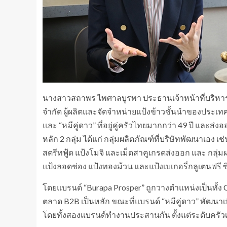
นางสาวสถาพร ไพศาลบูรพา ประธานเจ้าหน้าที่บริหาร บ
จำกัด ผู้ผลิตและจัดจำหน่ายแป้งข้าวชั้นนำของประเทศ
และ “หมีคู่ดาว” ที่อยู่คู่ครัวไทยมากกว่า 49 ปี และส่
หลัก 2 กลุ่ม ได้แก่ กลุ่มผลิตภัณฑ์ที่บริษัทพัฒนาเอง
สตรีทฟู้ด แป้งโมจิ และเม็ดสาคูเกรดส่งออก และ กลุ่
แป้งลอดช่อง แป้งทองม้วน และแป้งเบเกอรี่กลูเตนฟรี
โดยแบรนด์ “Burapa Prosper” ถูกวางตำแหน่งเป็นทั้ง
ตลาด B2B เป็นหลัก ขณะที่แบรนด์ “หมีคู่ดาว” พัฒนาเพื
โดยทั้งสองแบรนด์ทำงานประสานกัน ตั้งแต่ระดับคร