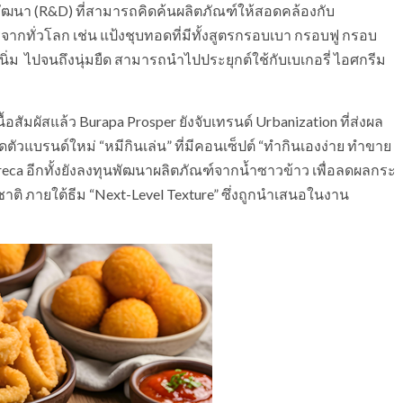
ฒนา (R&D) ที่สามารถคิดค้นผลิตภัณฑ์ให้สอดคล้องกับ
จากทั่วโลก เช่น แป้งชุบทอดที่มีทั้งสูตรกรอบเบา กรอบฟู กรอบ
่มนิ่ม ไปจนถึงนุ่มยืด สามารถนำไปประยุกต์ใช้กับเบเกอรี่ ไอศกรีม
อสัมผัสแล้ว Burapa Prosper ยังจับเทรนด์ Urbanization ที่ส่งผล
ตัวแบรนด์ใหม่ “หมีกินเล่น” ที่มีคอนเซ็ปต์ “ทำกินเองง่าย ทำขาย
oreca อีกทั้งยังลงทุนพัฒนาผลิตภัณฑ์จากน้ำซาวข้าว เพื่อลดผลกระ
าติ ภายใต้ธีม “Next-Level Texture” ซึ่งถูกนำเสนอในงาน