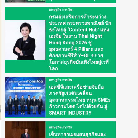
เศรษฐกิจ-การเงิน
กรมส่งเสริมการค้าระหว่าง
ประเทศ กระทรวงพาณิชย์ ปัก
ธงไทยสู่ ‘Content Hub’ แห่ง
เอเชีย ในงาน Thai Night
Hong Kong 2026 ชู
ยุทธศาสตร์ 4 Pillars และ
ศักยภาพซีรีส์ Y–GL ขยาย
โอกาสธุรกิจบันเทิงไทยสู่เวที
โลก
เศรษฐกิจ-การเงิน
เอสซีจีและเครือข่ายจับมือ
ภาครัฐเร่งขับเคลื่อน
อุตสาหกรรมไทย หนุน SMEs
ก้าวกระโดด โตไปด้วยกัน สู่
SMART INDUSTRY
เศรษฐกิจ-การเงิน
เซ็นทาราเผยแผนธุรกิจและ