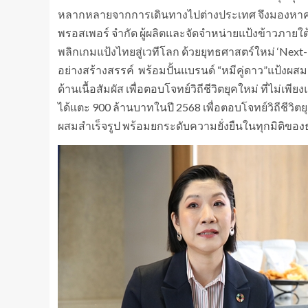
หลากหลายจากการเดินทางไปต่างประเทศ จึงมองหาค
พรอสเพอร์ จำกัด ผู้ผลิตและจัดจำหน่ายแป้งข้าวภายใต้
พลิกเกมแป้งไทยสู่เวทีโลก ด้วยยุทธศาสตร์ใหม่ ‘Next-Le
อย่างสร้างสรรค์ พร้อมปั้นแบรนด์ “หมีคู่ดาว”แป้งผสม
ด้านเนื้อสัมผัส เพื่อตอบโจทย์วิถีชีวิตยุคใหม่ ที่ไม่เพี
ได้แตะ 900 ล้านบาทในปี 2568 เพื่อตอบโจทย์วิถีชีวิต
ผสมสำเร็จรูป พร้อมยกระดับความยั่งยืนในทุกมิติของธ