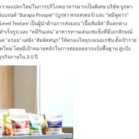
วามแปลกใหม่ในการบริโภคอาหารมากเป็นพิเศษ บริษัท บูรพา
แบรนด์ “Burapa Prosper” (บูรพา พรอสเพอร์) และ “หมีคู่ดาว”
vel Texture’ เป็นผู้นำด้านการส่งมอบ “เนื้อสัมผัส” ที่แตกต่าง
สำเร็จรูป และ “หมีกินเล่น” อาหารทานเล่นแช่แข็งที่มีเอกลักษณ์
ยงแค่ “อร่อย” แต่ยัง “สัมผัสสนุก” ให้ครองใจทุกเจเนอเรชัน ตั้งเป้าราย
ยุคใหม่ โดยมีเป้าหมายหลักในการต่อยอดจากแป้งพื้นฐาน สู่แป้ง
ุรกิจภายใน 3-5 ปี