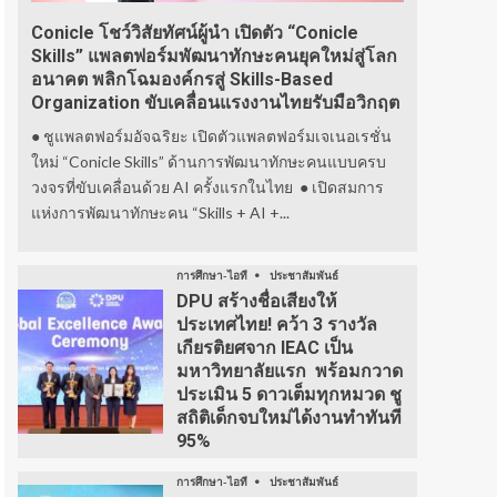
Conicle โชว์วิสัยทัศน์ผู้นำ เปิดตัว “Conicle
Skills” แพลตฟอร์มพัฒนาทักษะคนยุคใหม่สู่โลก
อนาคต พลิกโฉมองค์กรสู่ Skills-Based
Organization ขับเคลื่อนแรงงานไทยรับมือวิกฤต
● ชูแพลตฟอร์มอัจฉริยะ เปิดตัวแพลตฟอร์มเจเนอเรชั่น
ใหม่ “Conicle Skills” ด้านการพัฒนาทักษะคนแบบครบ
วงจรที่ขับเคลื่อนด้วย AI ครั้งแรกในไทย ● เปิดสมการ
แห่งการพัฒนาทักษะคน “Skills + AI +...
การศึกษา-ไอที
ประชาสัมพันธ์
DPU สร้างชื่อเสียงให้
ประเทศไทย! คว้า 3 รางวัล
เกียรติยศจาก IEAC เป็น
มหาวิทยาลัยแรก พร้อมกวาด
ประเมิน 5 ดาวเต็มทุกหมวด ชู
สถิติเด็กจบใหม่ได้งานทำทันที
95%
การศึกษา-ไอที
ประชาสัมพันธ์