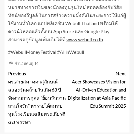
หมายทางการเงินของนักลงทุนรุ่นใหม่ สอดคล้องกับวิสัย
ทัศน์ของวีบูลล์ ในการสร้างความมั่งคั่งในระยะยาวให้แก่ผู้
ใช้งานทั่วโลก แอปพลิเคชัน Webull Thailand พร้อมให้
ดาวน์โหลดแล้วทั้งบน App Store และ Google Play
สามารถดูข้อมูลเพิ่มเติมได้ที่
www.webull.co.th
#WebullMoneyFestival #AllinWebull
จำนวนคนดู
14
Previous
Next
ดร.สายสม วงศาสุลักษณ์
Acer Showcases Vision for
ฉลองวันคล้ายวันเกิด 68 ปี
AI-Driven Education and
จัดงานการกุศล “ย้อนวันวาน
Digitalization at Asia Pacific
สานใจรัก” หารายได้สมทบ
Edu Summit 2025
ทุนโรงเรียนเฉลิมพระเกียรติ
๔๘ พรรษา