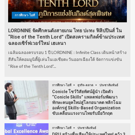
การศึกษา-ไอที
LORDNINE จัดศึกคนดังสายเกม ไทย ปะทะ ฟิลิปปินส์ ใน
“Rise of the Tenth Lord” เปิดสงครามกิลด์ข้ามประเทศ
ฉลองเซิร์ฟเวอร์ใหม่ เฮเลนา
เฉลิมฉลองครบรอบ 1 ปี LORDNINE : Infinite Class เดินหน้าสร้าง
สีสันให้คอมมูนิตี้ผู้เล่นในเอเชียตะวันออกเฉียงใต้ จัดการแข่งขัน
“Rise of the Tenth Lord”...
การศึกษา-ไอที
ธุรกิจ-ตลาด
ประชาสัมพันธ์
Conicle โชว์วิสัยทัศน์ผู้นำ เปิดตัว
“Conicle Skills” แพลตฟอร์มพัฒนา
ทักษะคนยุคใหม่สู่โลกอนาคต พลิกโฉม
องค์กรสู่ Skills-Based Organization
ขับเคลื่อนแรงงานไทยรับมือวิกฤต
การศึกษา-ไอที
ประชาสัมพันธ์
DPU สร้างชื่อเสียงให้ประเทศไทย! คว้า 3