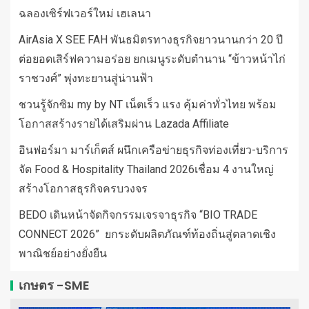
ฉลองเซิร์ฟเวอร์ใหม่ เฮเลนา
AirAsia X SEE FAH พันธมิตรทางธุรกิจยาวนานกว่า 20 ปี
ต่อยอดเสิร์ฟความอร่อย ยกเมนูระดับตำนาน “ข้าวหน้าไก่
ราชวงศ์” พุ่งทะยานสู่น่านฟ้า
ชวนรู้จักซิม my by NT เน็ตเร็ว แรง คุ้มค่าทั่วไทย พร้อม
โอกาสสร้างรายได้เสริมผ่าน Lazada Affiliate
อินฟอร์มา มาร์เก็ตส์ ผนึกเครือข่ายธุรกิจท่องเที่ยว-บริการ
จัด Food & Hospitality Thailand 2026เชื่อม 4 งานใหญ่
สร้างโอกาสธุรกิจครบวงจร
BEDO เดินหน้าจัดกิจกรรมเจรจาธุรกิจ “BIO TRADE
CONNECT 2026” ยกระดับผลิตภัณฑ์ท้องถิ่นสู่ตลาดเชิง
พาณิชย์อย่างยั่งยืน
เกษตร -SME