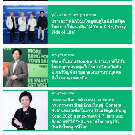
ธุรกิจ-ตลาด
เศรษฐกิจ-การเงิน
บราเดอร์ พลิกโฉมโซลูชันสู่ไลฟ์สไตล์ยุค
ใหม่ ภายใต้แนวคิด “At Your Side, Every
Side of Life”
เศรษฐกิจ-การเงิน
Wise ขึ้นแท่น Non-Bank รายแรกที่ได้รับ
ใบอนุญาตครบชุดในไทย เตรียมเปิดตัว
ฟีเจอร์บัญชีหลายสกุลเงินสำหรับบุคคล
ทั่วไปและภาคธุรกิจ
เศรษฐกิจ-การเงิน
กรมส่งเสริมการค้าระหว่างประเทศ
กระทรวงพาณิชย์ ปักธงไทยสู่ ‘Content
Hub’ แห่งเอเชีย ในงาน Thai Night Hong
Kong 2026 ชูยุทธศาสตร์ 4 Pillars และ
ศักยภาพซีรีส์ Y–GL ขยายโอกาสธุรกิจ
บันเทิงไทยสู่เวทีโลก