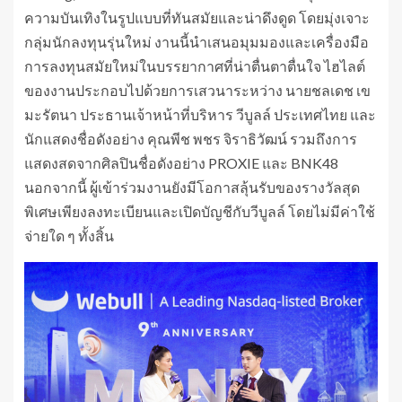
ความบันเทิงในรูปแบบที่ทันสมัยและน่าดึงดูด โดยมุ่งเจาะ
กลุ่มนักลงทุนรุ่นใหม่ งานนี้นำเสนอมุมมองและเครื่องมือ
การลงทุนสมัยใหม่ในบรรยากาศที่น่าตื่นตาตื่นใจ ไฮไลต์
ของงานประกอบไปด้วยการเสวนาระหว่าง นายชลเดช เข
มะรัตนา ประธานเจ้าหน้าที่บริหาร วีบูลล์ ประเทศไทย และ
นักแสดงชื่อดังอย่าง คุณพีช พชร จิราธิวัฒน์ รวมถึงการ
แสดงสดจากศิลปินชื่อดังอย่าง PROXIE และ BNK48
นอกจากนี้ ผู้เข้าร่วมงานยังมีโอกาสลุ้นรับของรางวัลสุด
พิเศษเพียงลงทะเบียนและเปิดบัญชีกับวีบูลล์ โดยไม่มีค่าใช้
จ่ายใด ๆ ทั้งสิ้น