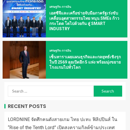
เศรษฐกิจ-การเงิน
เอสซีจีและเครือข่ายจับมือภาครัฐเร่งขับ
เคลื่อนอุตสาหกรรมไทย หนุน SMEs ก้าว
กระโดด โตไปด้วยกัน สู่ SMART
INDUSTRY
เศรษฐกิจ-การเงิน
เซ็นทาราเผยแผนธุรกิจและกลยุทธ์เชิงรุก
ในปี 2569 ลุยเปิดอีก 5 แห่ง พร้อมมุ่งขยาย
โรงแรมไปทั่วโลก
RECENT POSTS
LORDNINE จัดศึกคนดังสายเกม ไทย ปะทะ ฟิลิปปินส์ ใน
“Rise of the Tenth Lord” เปิดสงครามกิลด์ข้ามประเทศ