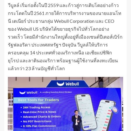
วีบูลล์ เริ่มก่อตั้งในปี 2559 และก้าวสู่การเติบโตอย่างก้าว
กระโดดในปี 2561 ภายใต้การบริหารงานของนายแอนโท
นี เดเนียร์ ประธานกลุ่ม Webull Corporation และ CEO
ของ Webull US บริษัทได้ขยายธุรกิจไปทั่วโลกอย่าง
รวดเร็ว โดยมีสำนักงานใหญ่ตั้งอยู่ที่เมืองเซนต์ปีเตอส์เบิร์ก
รัฐฟลอริดา ประเทศสหรัฐฯ ปัจจุบัน วีบูลล์ให้บริการ
ครอบคลุม 14 ประเทศทั่วอเมริกาเหนือ เอเชียแปซิฟิก
ยุโรป และลาตินอเมริกา พร้อมฐานผู้ใช้งานที่ลงทะเบียน
แล้วกว่า 23 ล้านบัญชีทั่วโลก