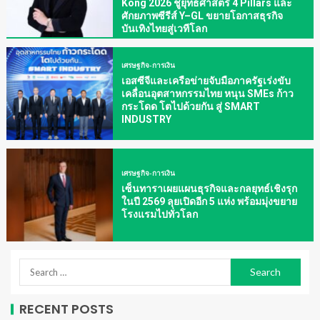
Kong 2026 ชูยุทธศาสตร์ 4 Pillars และ
ศักยภาพซีรีส์ Y–GL ขยายโอกาสธุรกิจ
บันเทิงไทยสู่เวทีโลก
เศรษฐกิจ-การเงิน
เอสซีจีและเครือข่ายจับมือภาครัฐเร่งขับ
เคลื่อนอุตสาหกรรมไทย หนุน SMEs ก้าว
กระโดด โตไปด้วยกัน สู่ SMART
INDUSTRY
เศรษฐกิจ-การเงิน
เซ็นทาราเผยแผนธุรกิจและกลยุทธ์เชิงรุก
ในปี 2569 ลุยเปิดอีก 5 แห่ง พร้อมมุ่งขยาย
โรงแรมไปทั่วโลก
RECENT POSTS