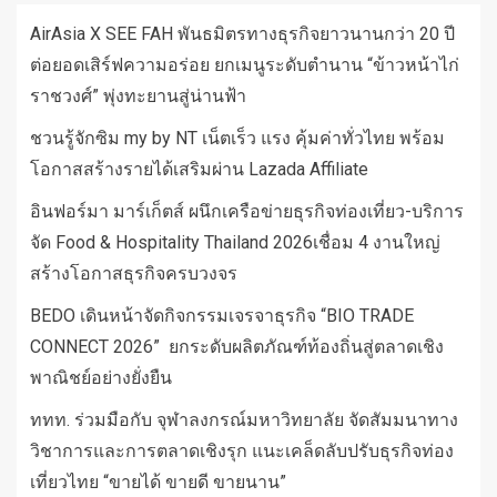
AirAsia X SEE FAH พันธมิตรทางธุรกิจยาวนานกว่า 20 ปี
ต่อยอดเสิร์ฟความอร่อย ยกเมนูระดับตำนาน “ข้าวหน้าไก่
ราชวงศ์” พุ่งทะยานสู่น่านฟ้า
ชวนรู้จักซิม my by NT เน็ตเร็ว แรง คุ้มค่าทั่วไทย พร้อม
โอกาสสร้างรายได้เสริมผ่าน Lazada Affiliate
อินฟอร์มา มาร์เก็ตส์ ผนึกเครือข่ายธุรกิจท่องเที่ยว-บริการ
จัด Food & Hospitality Thailand 2026เชื่อม 4 งานใหญ่
สร้างโอกาสธุรกิจครบวงจร
BEDO เดินหน้าจัดกิจกรรมเจรจาธุรกิจ “BIO TRADE
CONNECT 2026” ยกระดับผลิตภัณฑ์ท้องถิ่นสู่ตลาดเชิง
พาณิชย์อย่างยั่งยืน
ททท. ร่วมมือกับ จุฬาลงกรณ์มหาวิทยาลัย จัดสัมมนาทาง
วิชาการและการตลาดเชิงรุก แนะเคล็ดลับปรับธุรกิจท่อง
เที่ยวไทย “ขายได้ ขายดี ขายนาน”