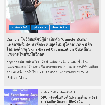
การศึกษา-ไอที
ธุรกิจ-ตลาด
ประชาสัมพันธ์
Conicle โชว์วิสัยทัศน์ผู้นำ เปิดตัว “Conicle Skills”
แพลตฟอร์มพัฒนาทักษะคนยุคใหม่สู่โลกอนาคต พลิก
โฉมองค์กรสู่ Skills-Based Organization ขับเคลื่อน
แรงงานไทยรับมือวิกฤต
● ชูแพลตฟอร์มอัจฉริยะ เปิดตัวแพลตฟอร์มเจเนอเรชั่นใหม่
“Conicle Skills” ด้านการพัฒนาทักษะคนแบบครบวงจรที่ขับเคลื่อน
ด้วย AI ครั้งแรกในไทย ● เปิดสมการแห่งการพัฒนาทักษะคน
“Skills + AI +...
การศึกษา-ไอที
ประชาสัมพันธ์
DPU สร้างชื่อเสียงให้ประเทศไทย! คว้า 3
รางวัลเกียรติยศจาก IEAC เป็น