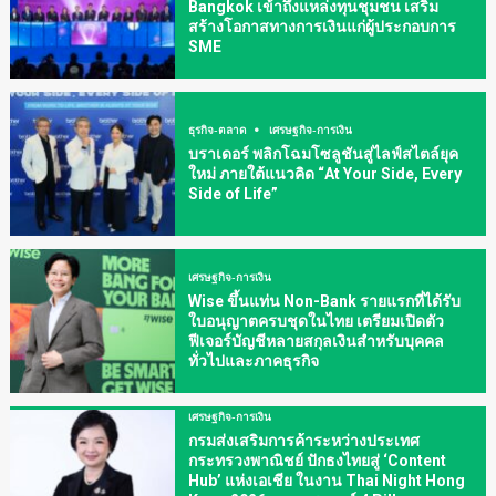
Bangkok เข้าถึงแหล่งทุนชุมชน เสริม
สร้างโอกาสทางการเงินแก่ผู้ประกอบการ
SME
ธุรกิจ-ตลาด
เศรษฐกิจ-การเงิน
บราเดอร์ พลิกโฉมโซลูชันสู่ไลฟ์สไตล์ยุค
ใหม่ ภายใต้แนวคิด “At Your Side, Every
Side of Life”
เศรษฐกิจ-การเงิน
Wise ขึ้นแท่น Non-Bank รายแรกที่ได้รับ
ใบอนุญาตครบชุดในไทย เตรียมเปิดตัว
ฟีเจอร์บัญชีหลายสกุลเงินสำหรับบุคคล
ทั่วไปและภาคธุรกิจ
เศรษฐกิจ-การเงิน
กรมส่งเสริมการค้าระหว่างประเทศ
กระทรวงพาณิชย์ ปักธงไทยสู่ ‘Content
Hub’ แห่งเอเชีย ในงาน Thai Night Hong