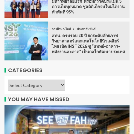
มหาวิทยาลัยแรก พร้อมกวาดประเมิน 5
ดาวเต็มทุกหมวด ชูสถิติเด็กจบใหม่ได้งาน
ทำทันที 95%
การศึกษา-ไอที
ประชาสัมพันธ์
สทน. ครบรอบ 20 ปี ยกระดับศักยภาพ
วิทยาศาสตร์และเทคโนโลยีนิวเคลียร์
ไทย เปิด INST2026 ชู “แพทย์-อาหาร-
พลังงานสะอาด” เป็นกลไกพัฒนาประเทศ
CATEGORIES
YOU MAY HAVE MISSED