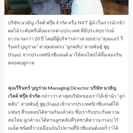
บริษัท นวธัญ เวิลด์ ฟรุ๊ต จำกัด หรือ NVT ผู้นำในการนำเข้า
ผลไม้ระดับพรีเมี่ยมจากต่างประเทศ ที่มีประสบการณ์
ยาวนานกว่า 20 ปี โดยมีผู้บริหารสาวสวยอย่าง “คุณแอร์ วี
รินทร์ บุญร่วม” ล่าสุดส่งตรง “ลูกพลับ” สายพันธุ์ ฟูยุ
(Fuyu)
จากประเทศนิวซีแลนด์ มาให้คนไทยได้ลิ้มลองกัน
ตลอดฤดูกาล
คุณวีรินทร์ บุญร่วม Managing Director บริษัท นวธัญ
เวิลด์ ฟรุ๊ต จำกัด
กล่าวว่า ล่าสุดบริษัทของเราได้เข้านำ “ลูก
พลับ” สายพันธุ์ ฟูยุ (Fuyu) เข้าจากประเทศนิวซีแลนด์ให้
แฟนๆ ที่รอคอยได้ทานกันแล้วค่ะ ซึ่งเรารับประกันความ
สดใหม่ ลูกค้าจะได้ทานลูกพลับที่รสชาติหวาน กรอบ ไร้
เมล็ด ชนิดที่ว่าเหมือนบินไปทานที่นิวซีแลนด์เลยก็ว่าได้