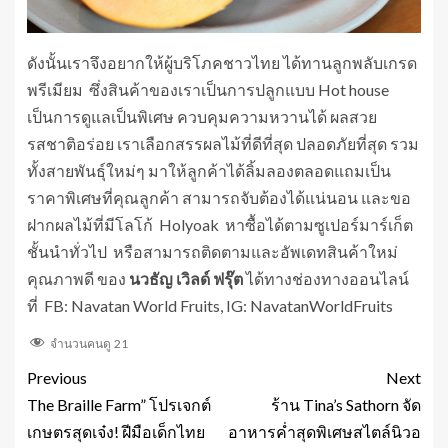
ดังนั้นเราจึงอยากให้ผู้บริโภคชาวไทย ได้ทานลูกพลับเกรด
พรีเมียม ซึ่งสินค้าของเราเป็นการปลูกแบบ Hot house
เป็นการดูแลเป็นพิเศษ ควบคุมความหวานได้ ผลสวย
รสชาติอร่อย เราเลือกสรรผลไม้ที่ดีที่สุด ปลอดภัยที่สุด รวม
ทั้งสายพันธุ์ใหม่ๆ มาให้ลูกค้าได้ลิ้มลองตลอดแถมเป็น
ราคาพิเศษที่คุณลูกค้า สามารถจับต้องได้แน่นอน และขอ
ฝากผลไม้ที่มีโลโก้ Holyoak หาซื้อได้ตามซูเปอร์มาร์เก็ต
ชั้นนำทั่วไป หรือสามารถติดตามและอัพเดทสินค้าใหม่
คุณภาพดี ของ
นวธัญ เวิลด์ ฟรุ๊ต
ได้ทางช่องทางออนไลน์
ที่ FB: Navatan World Fruits, IG: NavatanWorldFruits
จำนวนคนดู
21
Previous
Next
The Braille Farm” โปรเจกต์
ร้าน Tina’s Sathorn จัด
เกษตรสุดเจ๋ง! ฝีมือเด็กไทย
อาหารค่ำสุดพิเศษสไตล์นิวอ