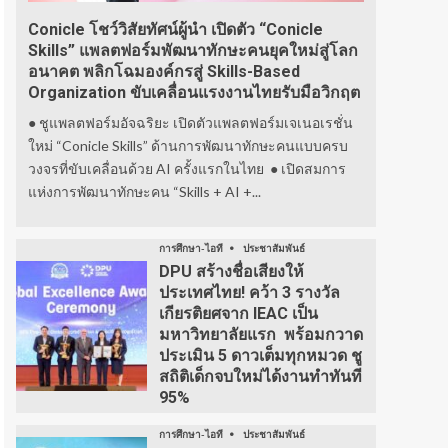
Conicle โชว์วิสัยทัศน์ผู้นำ เปิดตัว “Conicle
Skills” แพลตฟอร์มพัฒนาทักษะคนยุคใหม่สู่โลก
อนาคต พลิกโฉมองค์กรสู่ Skills-Based
Organization ขับเคลื่อนแรงงานไทยรับมือวิกฤต
● ชูแพลตฟอร์มอัจฉริยะ เปิดตัวแพลตฟอร์มเจเนอเรชั่น
ใหม่ “Conicle Skills” ด้านการพัฒนาทักษะคนแบบครบ
วงจรที่ขับเคลื่อนด้วย AI ครั้งแรกในไทย ● เปิดสมการ
แห่งการพัฒนาทักษะคน “Skills + AI +...
การศึกษา-ไอที
ประชาสัมพันธ์
DPU สร้างชื่อเสียงให้
ประเทศไทย! คว้า 3 รางวัล
เกียรติยศจาก IEAC เป็น
มหาวิทยาลัยแรก พร้อมกวาด
ประเมิน 5 ดาวเต็มทุกหมวด ชู
สถิติเด็กจบใหม่ได้งานทำทันที
95%
การศึกษา-ไอที
ประชาสัมพันธ์