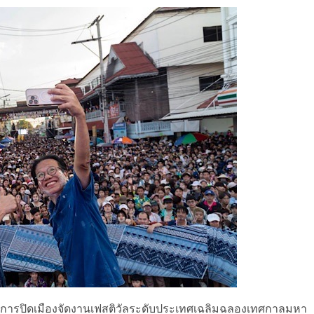
กับการปิดเมืองจัดงานเฟสติวัลระดับประเทศเฉลิมฉลองเทศกาลมหา