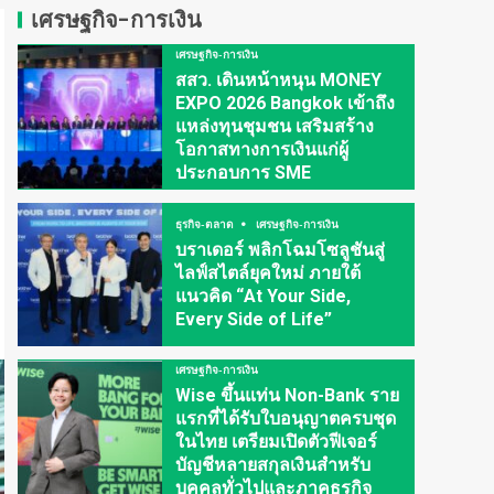
เศรษฐกิจ-การเงิน
เศรษฐกิจ-การเงิน
สสว. เดินหน้าหนุน MONEY
EXPO 2026 Bangkok เข้าถึง
แหล่งทุนชุมชน เสริมสร้าง
โอกาสทางการเงินแก่ผู้
ประกอบการ SME
ธุรกิจ-ตลาด
เศรษฐกิจ-การเงิน
บราเดอร์ พลิกโฉมโซลูชันสู่
ไลฟ์สไตล์ยุคใหม่ ภายใต้
แนวคิด “At Your Side,
Every Side of Life”
เศรษฐกิจ-การเงิน
Wise ขึ้นแท่น Non-Bank ราย
แรกที่ได้รับใบอนุญาตครบชุด
ในไทย เตรียมเปิดตัวฟีเจอร์
บัญชีหลายสกุลเงินสำหรับ
บุคคลทั่วไปและภาคธุรกิจ