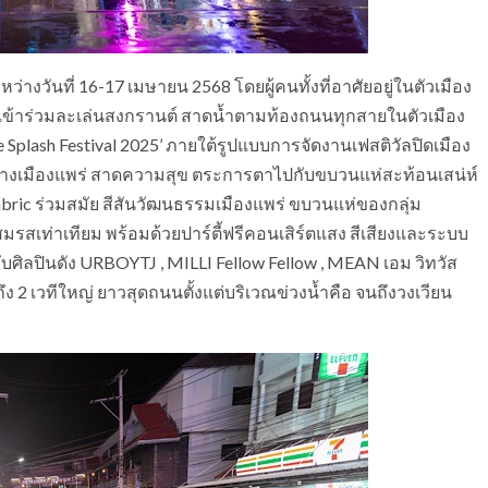
หว่างวันที่ 16-17 เมษายน 2568 โดยผู้คนทั้งที่อาศัยอยู่ในตัวเมือง
วเข้าร่วมละเล่นสงกรานต์ สาดน้ำตามท้องถนนทุกสายในตัวเมือง
rae Splash Festival 2025’ ภายใต้รูปแบบการจัดงานเฟสติวัลปิดเมือง
กลางเมืองแพร่ สาดความสุข ตระการตาไปกับขบวนแห่สะท้อนเสน่ห์
fabric ร่วมสมัย สีสันวัฒนธรรมเมืองแพร่ ขบวนแห่ของกลุ่ม
รสเท่าเทียม พร้อมด้วยปาร์ตี้ฟรีคอนเสิร์ตแสง สีเสียงและระบบ
ศิลปินดัง URBOYTJ , MILLI Fellow Fellow , MEAN เอม วิทวัส
ึง 2 เวทีใหญ่ ยาวสุดถนนตั้งแต่บริเวณข่วงน้ำคือ จนถึงวงเวียน