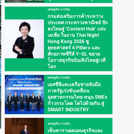
เศรษฐกิจ-การเงิน
กรมส่งเสริมการค้าระหว่าง
ประเทศ กระทรวงพาณิชย์ ปัก
ธงไทยสู่ ‘Content Hub’ แห่ง
เอเชีย ในงาน Thai Night
Hong Kong 2026 ชู
ยุทธศาสตร์ 4 Pillars และ
ศักยภาพซีรีส์ Y–GL ขยาย
โอกาสธุรกิจบันเทิงไทยสู่เวที
โลก
เศรษฐกิจ-การเงิน
เอสซีจีและเครือข่ายจับมือ
ภาครัฐเร่งขับเคลื่อน
อุตสาหกรรมไทย หนุน SMEs
ก้าวกระโดด โตไปด้วยกัน สู่
SMART INDUSTRY
เศรษฐกิจ-การเงิน
เซ็นทาราเผยแผนธุรกิจและ