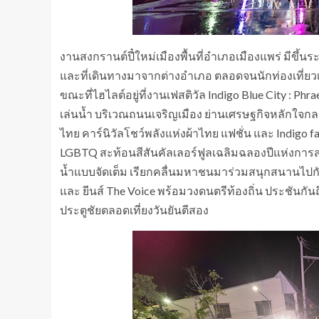
งานสงกรานต์ปี๋ใหม่เมืองพื้นที่อำเภอเมืองแพร่ มีขึ้นระ
และที่เดินทางมาจากต่างอำเภอ ตลอดจนนักท่องเที่ย
ขณะที่ไฮไลต์อยู่ที่งานเฟสติวัล Indigo Blue City : Ph
เล่นน้ำ บริเวณถนนเจริญเมือง ย่านเศรษฐกิจหลักใจ
ไทย คาร์นิวัลโชว์พลังแห่งผ้าไทย แฟชั่น และ Indigo 
LGBTQ สะท้อนสีสันคัลเลอร์ฟูลเฉลิมฉลองปีแห่งการสม
น้ำแบบจัดเต็ม เรียกคลื่นมหาชนมาร่วมสนุกสนานไปกับ
และ ยีนส์ The Voice พร้อมวงดนตรีท้องถิ่น ประชันกันถ
ประตูชัยตลอดเที่ยงวันยันตีสอง