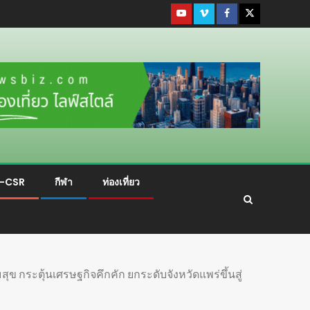
ม-CSR
กีฬา
ท่องเที่ยว
มสุข กระตุ้นเศรษฐกิจคึกคัก ยกระดับจังหวัดแพร่ขึ้นสู่