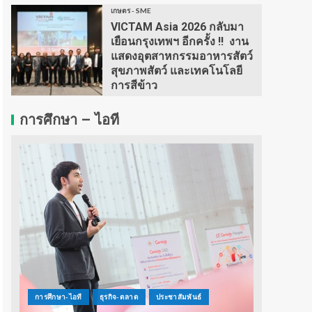
เกษตร - SME
VICTAM Asia 2026 กลับมา
เยือนกรุงเทพฯ อีกครั้ง !! งาน
แสดงอุตสาหกรรมอาหารสัตว์
สุขภาพสัตว์ และเทคโนโลยี
การสีข้าว
การศึกษา – ไอที
การศึกษา-ไอที
ธุรกิจ-ตลาด
ประชาสัมพันธ์