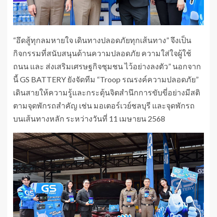
“อึดสู้ทุกลมหายใจ เดินทางปลอดภัยทุกเส้นทาง” จึงเป็น
กิจกรรมที่สนับสนุนด้านความปลอดภัย ความใส่ใจผู้ใช้
ถนน และ ส่งเสริมเศรษฐกิจชุมชน ไว้อย่างลงตัว” นอกจาก
นี้ GS BATTERY ยังจัดทีม “Troop รณรงค์ความปลอดภัย”
เดินสายให้ความรู้และกระตุ้นจิตสำนึกการขับขี่อย่างมีสติ
ตามจุดพักรถสำคัญ เช่น มอเตอร์เวย์ชลบุรี และจุดพักรถ
บนเส้นทางหลัก ระหว่างวันที่ 11 เมษายน 2568