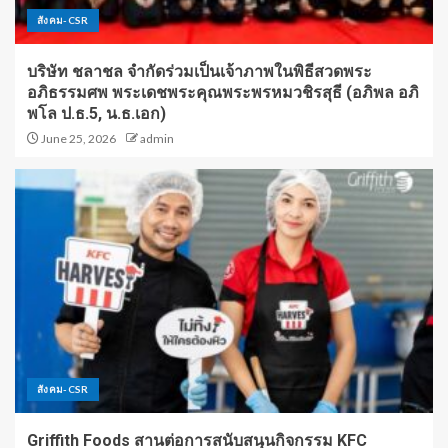
สังคม-CSR
บริษัท ชลาชล จำกัดร่วมเป็นเจ้าภาพในพิธีสวดพระ
อภิธรรมศพ พระเดชพระคุณพระพรหมวชิรสุธี (อภิพล อภิ
พโล ป.ธ.5, น.ธ.เอก)
June 25, 2026
admin
สังคม-CSR
Griffith Foods สานต่อการสนับสนุนกิจกรรม KFC