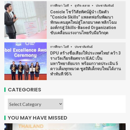
การศึกษา-ไอที
ธุรกิจ-ตลาด
ประชาสัมพันธ์
Conicle โชว์วิสัยทัศน์ผู้นำ เปิดตัว
“Conicle Skills” แพลตฟอร์มพัฒนา
ทักษะคนยุคใหม่สู่โลกอนาคต พลิกโฉม
องค์กรสู่ Skills-Based Organization
ขับเคลื่อนแรงงานไทยรับมือวิกฤต
การศึกษา-ไอที
ประชาสัมพันธ์
DPU สร้างชื่อเสียงให้ประเทศไทย! คว้า 3
รางวัลเกียรติยศจาก IEAC เป็น
มหาวิทยาลัยแรก พร้อมกวาดประเมิน 5
ดาวเต็มทุกหมวด ชูสถิติเด็กจบใหม่ได้งาน
ทำทันที 95%
CATEGORIES
YOU MAY HAVE MISSED