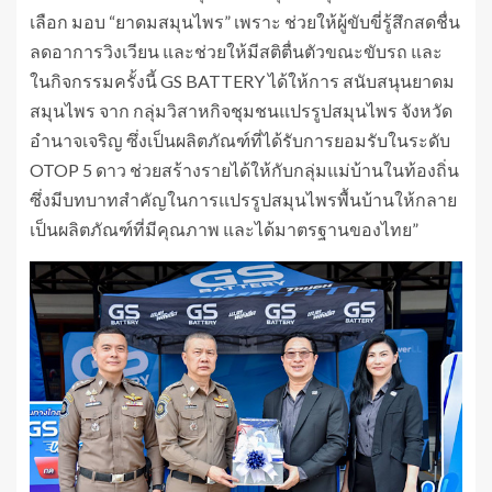
เลือก มอบ “ยาดมสมุนไพร” เพราะ ช่วยให้ผู้ขับขี่รู้สึกสดชื่น
ลดอาการวิงเวียน และช่วยให้มีสติตื่นตัวขณะขับรถ และ
ในกิจกรรมครั้งนี้ GS BATTERY ได้ให้การ สนับสนุนยาดม
สมุนไพร จาก กลุ่มวิสาหกิจชุมชนแปรรูปสมุนไพร จังหวัด
อำนาจเจริญ ซึ่งเป็นผลิตภัณฑ์ที่ได้รับการยอมรับในระดับ
OTOP 5 ดาว ช่วยสร้างรายได้ให้กับกลุ่มแม่บ้านในท้องถิ่น
ซึ่งมีบทบาทสำคัญในการแปรรูปสมุนไพรพื้นบ้านให้กลาย
เป็นผลิตภัณฑ์ที่มีคุณภาพ และได้มาตรฐานของไทย”