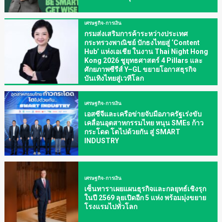
เศรษฐกิจ-การเงิน
กรมส่งเสริมการค้าระหว่างประเทศ
กระทรวงพาณิชย์ ปักธงไทยสู่ ‘Content
Hub’ แห่งเอเชีย ในงาน Thai Night Hong
Kong 2026 ชูยุทธศาสตร์ 4 Pillars และ
ศักยภาพซีรีส์ Y–GL ขยายโอกาสธุรกิจ
บันเทิงไทยสู่เวทีโลก
เศรษฐกิจ-การเงิน
เอสซีจีและเครือข่ายจับมือภาครัฐเร่งขับ
เคลื่อนอุตสาหกรรมไทย หนุน SMEs ก้าว
กระโดด โตไปด้วยกัน สู่ SMART
INDUSTRY
เศรษฐกิจ-การเงิน
เซ็นทาราเผยแผนธุรกิจและกลยุทธ์เชิงรุก
ในปี 2569 ลุยเปิดอีก 5 แห่ง พร้อมมุ่งขยาย
โรงแรมไปทั่วโลก