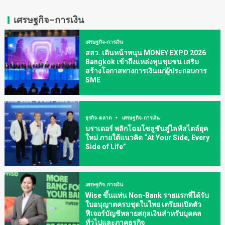
เศรษฐกิจ-การเงิน
เศรษฐกิจ-การเงิน
สสว. เดินหน้าหนุน MONEY EXPO 2026
Bangkok เข้าถึงแหล่งทุนชุมชน เสริม
สร้างโอกาสทางการเงินแก่ผู้ประกอบการ
SME
ธุรกิจ-ตลาด
เศรษฐกิจ-การเงิน
บราเดอร์ พลิกโฉมโซลูชันสู่ไลฟ์สไตล์ยุค
ใหม่ ภายใต้แนวคิด “At Your Side, Every
Side of Life”
เศรษฐกิจ-การเงิน
Wise ขึ้นแท่น Non-Bank รายแรกที่ได้รับ
ใบอนุญาตครบชุดในไทย เตรียมเปิดตัว
ฟีเจอร์บัญชีหลายสกุลเงินสำหรับบุคคล
ทั่วไปและภาคธุรกิจ