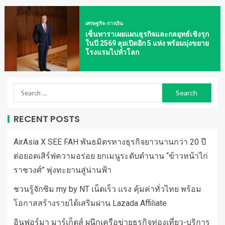
เศรษฐกิจ-การเงิน
เซ็นทาราเผยแผนธุรกิจและกลยุทธ์เชิงรุก
ในปี 2569 ลุยเปิดอีก 5 แห่ง พร้อมมุ่งขยาย
โรงแรมไปทั่วโลก
RECENT POSTS
AirAsia X SEE FAH พันธมิตรทางธุรกิจยาวนานกว่า 20 ปี
ต่อยอดเสิร์ฟความอร่อย ยกเมนูระดับตำนาน “ข้าวหน้าไก่
ราชวงศ์” พุ่งทะยานสู่น่านฟ้า
ชวนรู้จักซิม my by NT เน็ตเร็ว แรง คุ้มค่าทั่วไทย พร้อม
โอกาสสร้างรายได้เสริมผ่าน Lazada Affiliate
อินฟอร์มา มาร์เก็ตส์ ผนึกเครือข่ายธุรกิจท่องเที่ยว-บริการ