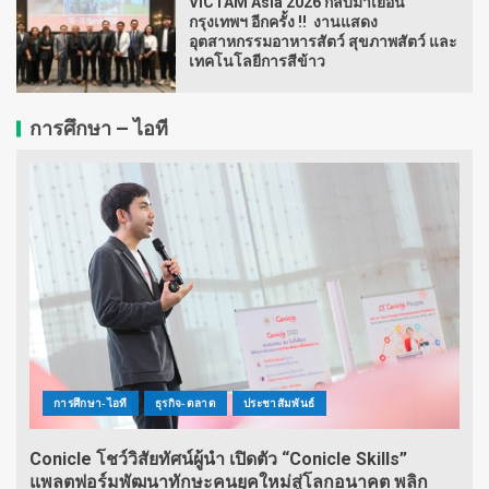
VICTAM Asia 2026 กลับมาเยือน
กรุงเทพฯ อีกครั้ง !! งานแสดง
อุตสาหกรรมอาหารสัตว์ สุขภาพสัตว์ และ
เทคโนโลยีการสีข้าว
การศึกษา – ไอที
การศึกษา-ไอที
ธุรกิจ-ตลาด
ประชาสัมพันธ์
Conicle โชว์วิสัยทัศน์ผู้นำ เปิดตัว “Conicle Skills”
แพลตฟอร์มพัฒนาทักษะคนยุคใหม่สู่โลกอนาคต พลิก