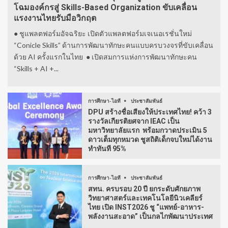
โฉมองค์กรสู่ Skills-Based Organization ขับเคลื่อน
แรงงานไทยรับมือวิกฤต
● ชูแพลตฟอร์มอัจฉริยะ เปิดตัวแพลตฟอร์มเจเนอเรชั่นใหม่
“Conicle Skills” ด้านการพัฒนาทักษะคนแบบครบวงจรที่ขับเคลื่อน
ด้วย AI ครั้งแรกในไทย ● เปิดสมการแห่งการพัฒนาทักษะคน
“Skills + AI +...
การศึกษา-ไอที
ประชาสัมพันธ์
DPU สร้างชื่อเสียงให้ประเทศไทย! คว้า 3
รางวัลเกียรติยศจาก IEAC เป็น
มหาวิทยาลัยแรก พร้อมกวาดประเมิน 5
ดาวเต็มทุกหมวด ชูสถิติเด็กจบใหม่ได้งาน
ทำทันที 95%
การศึกษา-ไอที
ประชาสัมพันธ์
สทน. ครบรอบ 20 ปี ยกระดับศักยภาพ
วิทยาศาสตร์และเทคโนโลยีนิวเคลียร์
ไทย เปิด INST2026 ชู “แพทย์-อาหาร-
พลังงานสะอาด” เป็นกลไกพัฒนาประเทศ