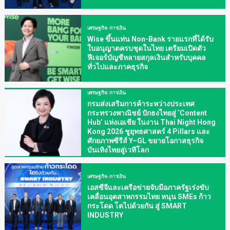
เศรษฐกิจ-การเงิน
Wise ขึ้นแท่น Non-Bank รายแรกที่ได้รับ
ใบอนุญาตครบชุดในไทย เตรียมเปิดตัว
ฟีเจอร์บัญชีหลายสกุลเงินสำหรับบุคคล
ทั่วไปและภาคธุรกิจ
เศรษฐกิจ-การเงิน
กรมส่งเสริมการค้าระหว่างประเทศ
กระทรวงพาณิชย์ ปักธงไทยสู่ ‘Content
Hub’ แห่งเอเชีย ในงาน Thai Night Hong
Kong 2026 ชูยุทธศาสตร์ 4 Pillars และ
ศักยภาพซีรีส์ Y–GL ขยายโอกาสธุรกิจ
บันเทิงไทยสู่เวทีโลก
เศรษฐกิจ-การเงิน
เอสซีจีและเครือข่ายจับมือภาครัฐเร่งขับ
เคลื่อนอุตสาหกรรมไทย หนุน SMEs ก้าว
กระโดด โตไปด้วยกัน สู่ SMART
INDUSTRY