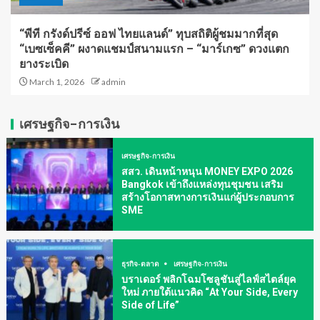
“พีที กรังด์ปรีซ์ ออฟ ไทยแลนด์” ทุบสถิติผู้ชมมากที่สุด
“เบซเซ็คคี” ผงาดแชมป์สนามแรก – “มาร์เกซ” ดวงแตก
ยางระเบิด
March 1, 2026
admin
เศรษฐกิจ-การเงิน
เศรษฐกิจ-การเงิน
สสว. เดินหน้าหนุน MONEY EXPO 2026
Bangkok เข้าถึงแหล่งทุนชุมชน เสริม
สร้างโอกาสทางการเงินแก่ผู้ประกอบการ
SME
ธุรกิจ-ตลาด
เศรษฐกิจ-การเงิน
บราเดอร์ พลิกโฉมโซลูชันสู่ไลฟ์สไตล์ยุค
ใหม่ ภายใต้แนวคิด “At Your Side, Every
Side of Life”