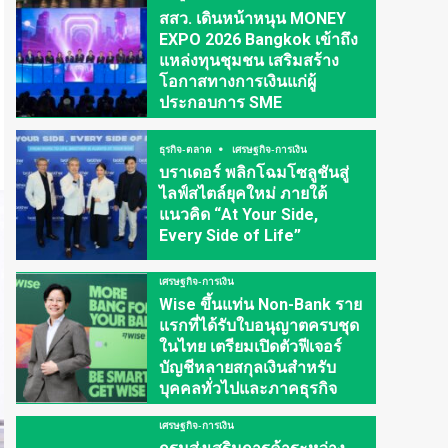
สสว. เดินหน้าหนุน MONEY
EXPO 2026 Bangkok เข้าถึง
แหล่งทุนชุมชน เสริมสร้าง
โอกาสทางการเงินแก่ผู้
ประกอบการ SME
ธุรกิจ-ตลาด
เศรษฐกิจ-การเงิน
บราเดอร์ พลิกโฉมโซลูชันสู่
ไลฟ์สไตล์ยุคใหม่ ภายใต้
แนวคิด “At Your Side,
Every Side of Life”
เศรษฐกิจ-การเงิน
Wise ขึ้นแท่น Non-Bank ราย
แรกที่ได้รับใบอนุญาตครบชุด
ในไทย เตรียมเปิดตัวฟีเจอร์
บัญชีหลายสกุลเงินสำหรับ
บุคคลทั่วไปและภาคธุรกิจ
เศรษฐกิจ-การเงิน