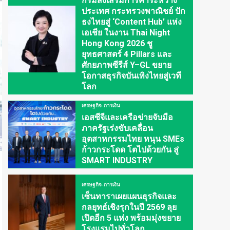
กรมส่งเสริมการค้าระหว่าง
ประเทศ กระทรวงพาณิชย์ ปัก
ธงไทยสู่ ‘Content Hub’ แห่ง
เอเชีย ในงาน Thai Night
Hong Kong 2026 ชู
ยุทธศาสตร์ 4 Pillars และ
ศักยภาพซีรีส์ Y–GL ขยาย
โอกาสธุรกิจบันเทิงไทยสู่เวที
โลก
เศรษฐกิจ-การเงิน
เอสซีจีและเครือข่ายจับมือ
ภาครัฐเร่งขับเคลื่อน
อุตสาหกรรมไทย หนุน SMEs
ก้าวกระโดด โตไปด้วยกัน สู่
SMART INDUSTRY
เศรษฐกิจ-การเงิน
เซ็นทาราเผยแผนธุรกิจและ
กลยุทธ์เชิงรุกในปี 2569 ลุย
เปิดอีก 5 แห่ง พร้อมมุ่งขยาย
โรงแรมไปทั่วโลก