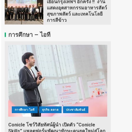
เยือนกรุงเทพฯ อีกครั้ง !! งาน
แสดงอุตสาหกรรมอาหารสัตว์
สุขภาพสัตว์ และเทคโนโลยี
การสีข้าว
การศึกษา – ไอที
การศึกษา-ไอที
ธุรกิจ-ตลาด
ประชาสัมพันธ์
Conicle โชว์วิสัยทัศน์ผู้นำ เปิดตัว “Conicle
Skills” แพลตฟอร์มพัฒนาทักษะคนยุคใหม่สู่โลก