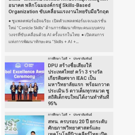
อนาคต พลิกโฉมองค์กรสู่ Skills-Based
Organization ขับเคลื่อนแรงงานไทยรับมือวิกฤต
● ชูแพลตฟอร์มอัจฉริยะ เปิดตัวแพลตฟอร์มเจเนอเรชั่น
ใหม่ “Conicle Skills” ด้านการพัฒนาทักษะคนแบบครบ
วงจรที่ขับเคลื่อนด้วย AI ครั้งแรกในไทย ● เปิดสมการ
แห่งการพัฒนาทักษะคน “Skills + AI +...
การศึกษา-ไอที
ประชาสัมพันธ์
DPU สร้างชื่อเสียงให้
ประเทศไทย! คว้า 3 รางวัล
เกียรติยศจาก IEAC เป็น
มหาวิทยาลัยแรก พร้อมกวาด
ประเมิน 5 ดาวเต็มทุกหมวด ชู
สถิติเด็กจบใหม่ได้งานทำทันที
95%
การศึกษา-ไอที
ประชาสัมพันธ์
สทน. ครบรอบ 20 ปี ยกระดับ
ศักยภาพวิทยาศาสตร์และ
เทคโนโลยีนิวเคลียร์ไทย เปิด