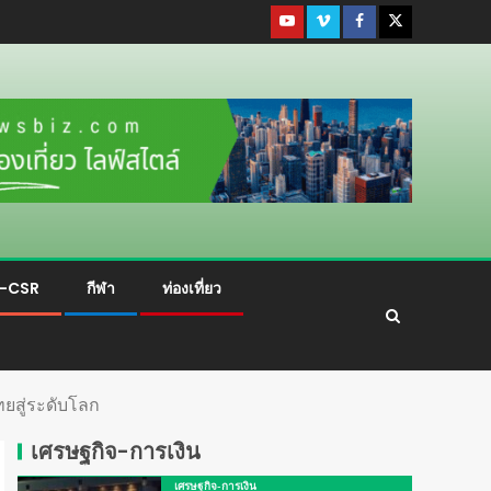
ม-CSR
กีฬา
ท่องเที่ยว
ยสู่ระดับโลก
เศรษฐกิจ-การเงิน
เศรษฐกิจ-การเงิน