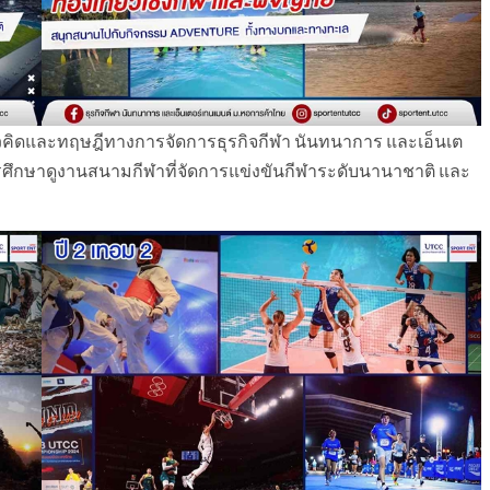
แนวคิดและทฤษฎีทางการจัดการธุรกิจกีฬา นันทนาการ และเอ็นเต
ารศึกษาดูงานสนามกีฬาที่จัดการแข่งขันกีฬาระดับนานาชาติ และ