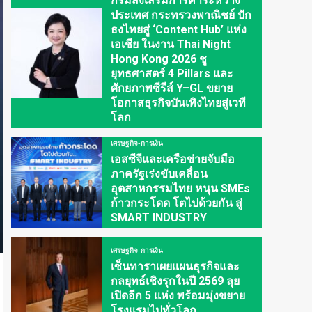
กรมส่งเสริมการค้าระหว่าง
ประเทศ กระทรวงพาณิชย์ ปัก
ธงไทยสู่ ‘Content Hub’ แห่ง
เอเชีย ในงาน Thai Night
Hong Kong 2026 ชู
ยุทธศาสตร์ 4 Pillars และ
ศักยภาพซีรีส์ Y–GL ขยาย
โอกาสธุรกิจบันเทิงไทยสู่เวที
โลก
เศรษฐกิจ-การเงิน
เอสซีจีและเครือข่ายจับมือ
ภาครัฐเร่งขับเคลื่อน
อุตสาหกรรมไทย หนุน SMEs
ก้าวกระโดด โตไปด้วยกัน สู่
SMART INDUSTRY
เศรษฐกิจ-การเงิน
เซ็นทาราเผยแผนธุรกิจและ
กลยุทธ์เชิงรุกในปี 2569 ลุย
เปิดอีก 5 แห่ง พร้อมมุ่งขยาย
โรงแรมไปทั่วโลก