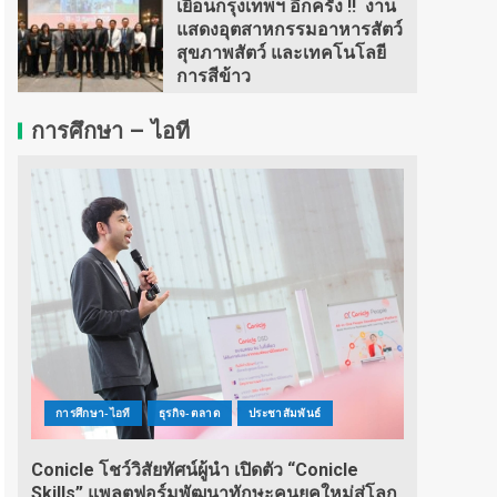
เยือนกรุงเทพฯ อีกครั้ง !! งาน
แสดงอุตสาหกรรมอาหารสัตว์
สุขภาพสัตว์ และเทคโนโลยี
การสีข้าว
การศึกษา – ไอที
การศึกษา-ไอที
ธุรกิจ-ตลาด
ประชาสัมพันธ์
Conicle โชว์วิสัยทัศน์ผู้นำ เปิดตัว “Conicle
Skills” แพลตฟอร์มพัฒนาทักษะคนยุคใหม่สู่โลก