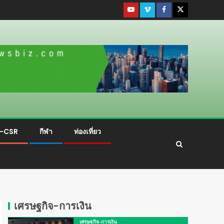
ม-CSR
กีฬา
ท่องเที่ยว
เศรษฐกิจ-การเงิน
เศรษฐกิจ-การเงิน