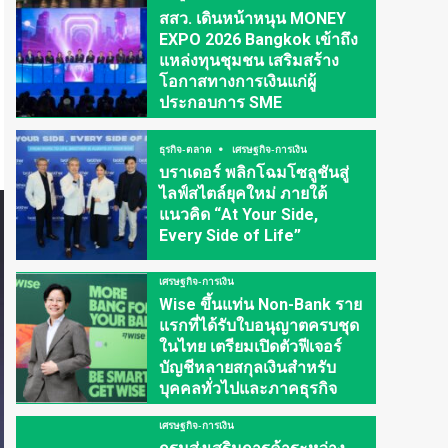
สสว. เดินหน้าหนุน MONEY
EXPO 2026 Bangkok เข้าถึง
แหล่งทุนชุมชน เสริมสร้าง
โอกาสทางการเงินแก่ผู้
ประกอบการ SME
ธุรกิจ-ตลาด
เศรษฐกิจ-การเงิน
บราเดอร์ พลิกโฉมโซลูชันสู่
ไลฟ์สไตล์ยุคใหม่ ภายใต้
แนวคิด “At Your Side,
Every Side of Life”
เศรษฐกิจ-การเงิน
Wise ขึ้นแท่น Non-Bank ราย
แรกที่ได้รับใบอนุญาตครบชุด
ในไทย เตรียมเปิดตัวฟีเจอร์
บัญชีหลายสกุลเงินสำหรับ
บุคคลทั่วไปและภาคธุรกิจ
เศรษฐกิจ-การเงิน