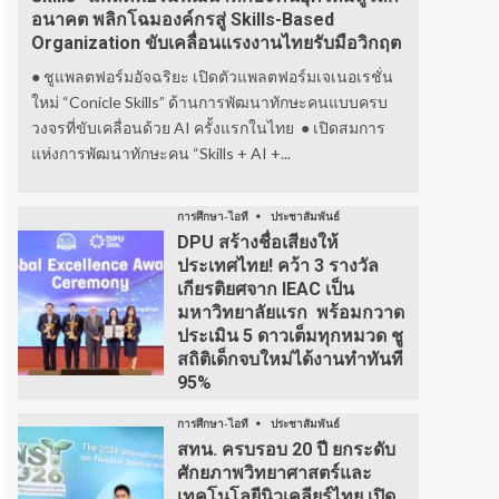
อนาคต พลิกโฉมองค์กรสู่ Skills-Based
Organization ขับเคลื่อนแรงงานไทยรับมือวิกฤต
● ชูแพลตฟอร์มอัจฉริยะ เปิดตัวแพลตฟอร์มเจเนอเรชั่น
ใหม่ “Conicle Skills” ด้านการพัฒนาทักษะคนแบบครบ
วงจรที่ขับเคลื่อนด้วย AI ครั้งแรกในไทย ● เปิดสมการ
แห่งการพัฒนาทักษะคน “Skills + AI +...
การศึกษา-ไอที
ประชาสัมพันธ์
DPU สร้างชื่อเสียงให้
ประเทศไทย! คว้า 3 รางวัล
เกียรติยศจาก IEAC เป็น
มหาวิทยาลัยแรก พร้อมกวาด
ประเมิน 5 ดาวเต็มทุกหมวด ชู
สถิติเด็กจบใหม่ได้งานทำทันที
95%
การศึกษา-ไอที
ประชาสัมพันธ์
สทน. ครบรอบ 20 ปี ยกระดับ
ศักยภาพวิทยาศาสตร์และ
เทคโนโลยีนิวเคลียร์ไทย เปิด