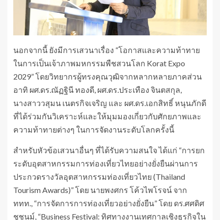
นอกจากนี้ ยังมีการเสวนาเรื่อง “โอกาสและความท้าทาย
ในการเป็นเจ้าภาพมหกรรมพืชสวนโลก Korat Expo
2029” โดยวิทยากรผู้ทรงคุณวุฒิจากหลากหลายภาคส่วน
อาทิ ผศ.ดร.ณัฏฐินี ทองดี, ผศ.ดร.ประเทือง จินตสกุล,
นางสาววสุมน เนตรกิจเจริญ และ ผศ.ดร.เอกสิทธิ์ หนุนภักดี
ที่ได้ร่วมกันวิเคราะห์และให้มุมมองเกี่ยวกับศักยภาพและ
ความท้าทายต่างๆ ในการจัดงานระดับโลกครั้งนี้
สำหรับหัวข้อเสวนาอื่นๆ ที่ได้รับความสนใจ ได้แก่ “การยก
ระดับอุตสาหกรรมการท่องเที่ยวไทยอย่างยั่งยืนผ่านการ
ประกวดรางวัลอุตสาหกรรมท่องเที่ยวไทย (Thailand
Tourism Awards)” โดย นายพงศกร โค้วไพโรจน์ จาก
ททท., “การจัดการการท่องเที่ยวอย่างยั่งยืน” โดย ดร.ศศดิศ
ชูชนม์, “Business Festival: ทิศทางงานเทศกาลเชิงธุรกิจใน