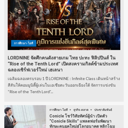
การศึกษา-ไอที
LORDNINE จัดศึกคนดังสายเกม ไทย ปะทะ ฟิลิปปินส์ ใน
“Rise of the Tenth Lord” เปิดสงครามกิลด์ข้ามประเทศ
ฉลองเซิร์ฟเวอร์ใหม่ เฮเลนา
เฉลิมฉลองครบรอบ 1 ปี LORDNINE : Infinite Class เดินหน้าสร้าง
สีสันให้คอมมูนิตี้ผู้เล่นในเอเชียตะวันออกเฉียงใต้ จัดการแข่งขัน
“Rise of the Tenth Lord”...
การศึกษา-ไอที
ธุรกิจ-ตลาด
ประชาสัมพันธ์
Conicle โชว์วิสัยทัศน์ผู้นำ เปิดตัว
“Conicle Skills” แพลตฟอร์มพัฒนา
ทักษะคนยุคใหม่สู่โลกอนาคต พลิกโฉม