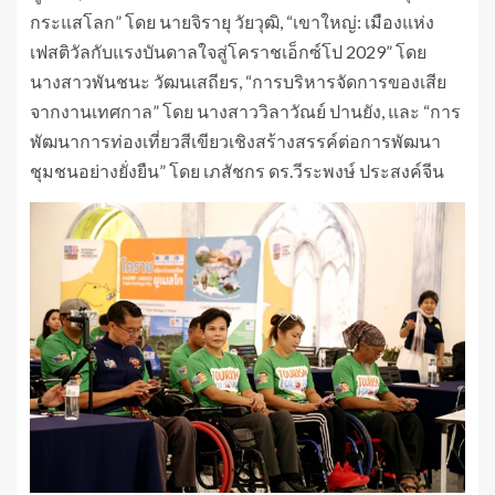
กระแสโลก” โดย นายจิรายุ วัยวุฒิ, “เขาใหญ่: เมืองแห่ง
เฟสติวัลกับแรงบันดาลใจสู่โคราชเอ็กซ์โป 2029” โดย
นางสาวพันชนะ วัฒนเสถียร, “การบริหารจัดการของเสีย
จากงานเทศกาล” โดย นางสาววิลาวัณย์ ปานยัง, และ “การ
พัฒนาการท่องเที่ยวสีเขียวเชิงสร้างสรรค์ต่อการพัฒนา
ชุมชนอย่างยั่งยืน” โดย เภสัชกร ดร.วีระพงษ์ ประสงค์จีน