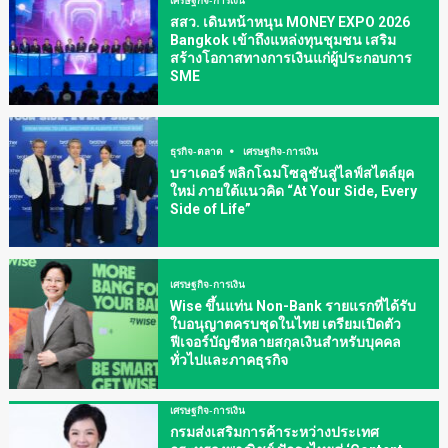
สสว. เดินหน้าหนุน MONEY EXPO 2026
Bangkok เข้าถึงแหล่งทุนชุมชน เสริม
สร้างโอกาสทางการเงินแก่ผู้ประกอบการ
SME
ธุรกิจ-ตลาด
เศรษฐกิจ-การเงิน
บราเดอร์ พลิกโฉมโซลูชันสู่ไลฟ์สไตล์ยุค
ใหม่ ภายใต้แนวคิด “At Your Side, Every
Side of Life”
เศรษฐกิจ-การเงิน
Wise ขึ้นแท่น Non-Bank รายแรกที่ได้รับ
ใบอนุญาตครบชุดในไทย เตรียมเปิดตัว
ฟีเจอร์บัญชีหลายสกุลเงินสำหรับบุคคล
ทั่วไปและภาคธุรกิจ
เศรษฐกิจ-การเงิน
กรมส่งเสริมการค้าระหว่างประเทศ