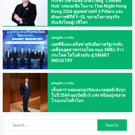
กระทรวงพาณิชย์ ปักธงไทยสู่ ‘Content
Hub’ แห่งเอเชีย ในงาน Thai Night Hong
Kong 2026 ชูยุทธศาสตร์ 4 Pillars และ
ศักยภาพซีรีส์ Y–GL ขยายโอกาสธุรกิจ
บันเทิงไทยสู่เวทีโลก
เศรษฐกิจ-การเงิน
เอสซีจีและเครือข่ายจับมือภาครัฐเร่งขับ
เคลื่อนอุตสาหกรรมไทย หนุน SMEs ก้าว
กระโดด โตไปด้วยกัน สู่ SMART
INDUSTRY
เศรษฐกิจ-การเงิน
เซ็นทาราเผยแผนธุรกิจและกลยุทธ์เชิงรุก
ในปี 2569 ลุยเปิดอีก 5 แห่ง พร้อมมุ่งขยาย
โรงแรมไปทั่วโลก