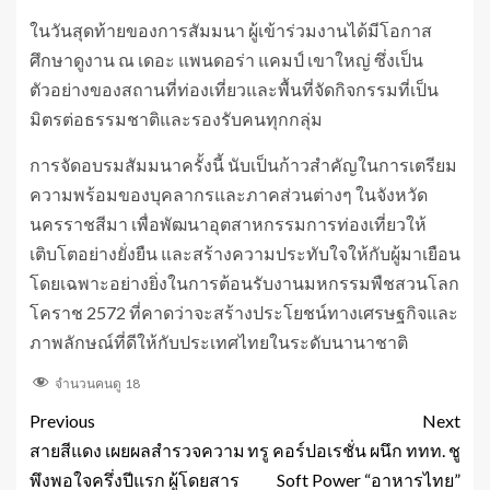
ในวันสุดท้ายของการสัมมนา ผู้เข้าร่วมงานได้มีโอกาส
ศึกษาดูงาน ณ เดอะ แพนดอร่า แคมป์ เขาใหญ่ ซึ่งเป็น
ตัวอย่างของสถานที่ท่องเที่ยวและพื้นที่จัดกิจกรรมที่เป็น
มิตรต่อธรรมชาติและรองรับคนทุกกลุ่ม
การจัดอบรมสัมมนาครั้งนี้ นับเป็นก้าวสำคัญในการเตรียม
ความพร้อมของบุคลากรและภาคส่วนต่างๆ ในจังหวัด
นครราชสีมา เพื่อพัฒนาอุตสาหกรรมการท่องเที่ยวให้
เติบโตอย่างยั่งยืน และสร้างความประทับใจให้กับผู้มาเยือน
โดยเฉพาะอย่างยิ่งในการต้อนรับงานมหกรรมพืชสวนโลก
โคราช 2572 ที่คาดว่าจะสร้างประโยชน์ทางเศรษฐกิจและ
ภาพลักษณ์ที่ดีให้กับประเทศไทยในระดับนานาชาติ
จำนวนคนดู
18
Previous
Next
สายสีแดง เผยผลสำรวจความ
ทรู คอร์ปอเรชั่น ผนึก ททท. ชู
พึงพอใจครึ่งปีแรก ผู้โดยสาร
Soft Power “อาหารไทย”