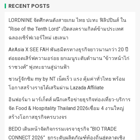
RECENT POSTS
LORDNINE จัดศึกคนดังสายเกม ไทย ปะทะ ฟิลิปปินส์ ใน
“Rise of the Tenth Lord” เปิดสงครามกิลด์ข้ามประเทศ
ฉลองเซิร์ฟเวอร์ใหม่ เฮเลนา
AirAsia X SEE FAH พันธมิตรทางธุรกิจยาวนานกว่า 20 ปี
ต่อยอดเสิร์ฟความอร่อย ยกเมนูระดับตำนาน “ข้าวหน้าไก่
ราชวงศ์” พุ่งทะยานสู่น่านฟ้า
ชวนรู้จักซิม my by NT เน็ตเร็ว แรง คุ้มค่าทั่วไทย พร้อม
โอกาสสร้างรายได้เสริมผ่าน Lazada Affiliate
อินฟอร์มา มาร์เก็ตส์ ผนึกเครือข่ายธุรกิจท่องเที่ยว-บริการ
จัด Food & Hospitality Thailand 2026เชื่อม 4 งานใหญ่
สร้างโอกาสธุรกิจครบวงจร
BEDO เดินหน้าจัดกิจกรรมเจรจาธุรกิจ “BIO TRADE
CONNECT 2026” ยกระดับผลิตภัณฑ์ท้องถิ่นสู่ตลาดเชิง