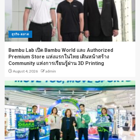
ธุรกิจ-ตลาด
Bambu Lab เปิด Bambu World และ Authorized
Premium Store แห่งแรกในไทย เดินหน้าสร้าง
Community แห่งการเรียนรู้ผ่าน 3D Printing
August 4, 2026
admin