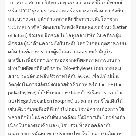
บราสเคม สยาม บริษัทร่วมทุนระหว่าง เอสซีจี เคมิคอลส์
หรือ SCGC ผู้นำธุรกิจพอลิเมอร์ครบวงจรเพื่อความยั่งยืน
และบราสเคม ผู้นำด้านพลาสติกชีวภาพระดับโลกจาก
ประเทศบราซิล ได้ลงนามในหนังสือแสดงเจตจำนง (Letter
of Intent) ร่วมกับ มิตรผล ไบโอฟูเอล บริษัทในเครือกลุ่ม
มิตรผล ผู้นำด้านความยั่งยืนระดับโลกในกลุ่มอุตสาหกรรม
ผลิตภัณฑ์อาหาร และผู้ผลิตเอทานอลรายสำคัญใน
อาเซียน เพื่อจัดหาเอทานอลจากผลิตผลภาคการเกษตร
สำหรับผลิตเอทิลีนชีวภาพ (bio-ethylene) โดยบราสเคม
สยาม จะผลิตเอทิลีนชีวภาพให้กับ SCGC เพื่อนำไปเป็น
วัตถุดิบในการผลิตเม็ดพลาสติกชีวภาพ หรือ bio-PE (bio-
polyethylene) ที่มีปริมาณการปล่อยก๊าซเรือนกระจกเป็น
ลบ (Negative carbon footprint) และสามารถรีไซเคิลได้
เช่นเดียวกับพอลิเอทิลีนทั่วไป ตอบโจทย์ความต้องการใช้
พลาสติกที่เป็นมิตรกับสิ่งแวดล้อม ซึ่งมีการเติบโตอย่างต่อ
เนื่องในตลาดเอเชีย และยุโรป รวมทั้งสอดคล้องกับ
แนวทางการพัฒนาของประเทศไทยในด้านการผลิตเอทา