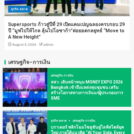
ธุรกิจ-ตลาด
Supersports ก้าวสู่ปีที่ 29 เปิดแคมเปญฉลองครบรอบ 29
ปี “มูฟไปให้ไกล ลุ้นไปโอซาก้า”ต่อยอดกลยุทธ์ “Move to
A New Height”
August 4, 2026
admin
เศรษฐกิจ-การเงิน
เศรษฐกิจ-การเงิน
สสว. เดินหน้าหนุน MONEY EXPO 2026
Bangkok เข้าถึงแหล่งทุนชุมชน เสริม
สร้างโอกาสทางการเงินแก่ผู้ประกอบการ
SME
ธุรกิจ-ตลาด
เศรษฐกิจ-การเงิน
บราเดอร์ พลิกโฉมโซลูชันสู่ไลฟ์สไตล์ยุค
ใหม่ ภายใต้แนวคิด “At Your Side, Every