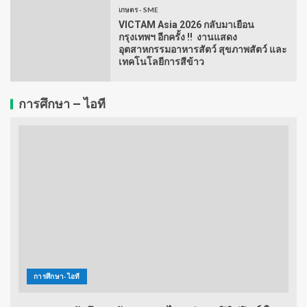
เกษตร - SME
VICTAM Asia 2026 กลับมาเยือน
กรุงเทพฯ อีกครั้ง !! งานแสดง
อุตสาหกรรมอาหารสัตว์ สุขภาพสัตว์ และ
เทคโนโลยีการสีข้าว
การศึกษา – ไอที
การศึกษา-ไอที