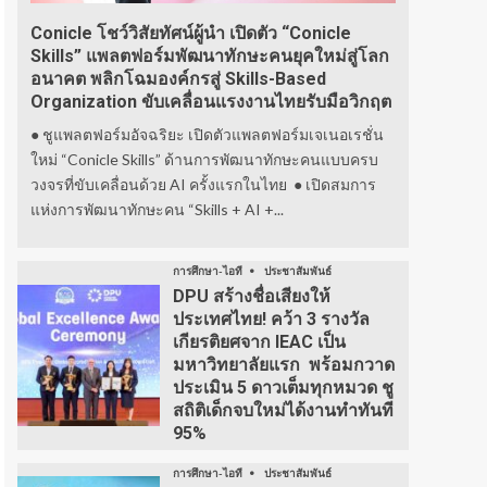
Conicle โชว์วิสัยทัศน์ผู้นำ เปิดตัว “Conicle
Skills” แพลตฟอร์มพัฒนาทักษะคนยุคใหม่สู่โลก
อนาคต พลิกโฉมองค์กรสู่ Skills-Based
Organization ขับเคลื่อนแรงงานไทยรับมือวิกฤต
● ชูแพลตฟอร์มอัจฉริยะ เปิดตัวแพลตฟอร์มเจเนอเรชั่น
ใหม่ “Conicle Skills” ด้านการพัฒนาทักษะคนแบบครบ
วงจรที่ขับเคลื่อนด้วย AI ครั้งแรกในไทย ● เปิดสมการ
แห่งการพัฒนาทักษะคน “Skills + AI +...
การศึกษา-ไอที
ประชาสัมพันธ์
DPU สร้างชื่อเสียงให้
ประเทศไทย! คว้า 3 รางวัล
เกียรติยศจาก IEAC เป็น
มหาวิทยาลัยแรก พร้อมกวาด
ประเมิน 5 ดาวเต็มทุกหมวด ชู
สถิติเด็กจบใหม่ได้งานทำทันที
95%
การศึกษา-ไอที
ประชาสัมพันธ์