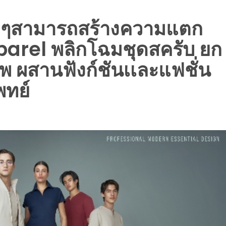
็กๆสามารถสร้างความแตก
Apparel พลิกโฉมชุดสครับ ยก
พ ผสานฟังก์ชันเเละแฟชั่น
พทย์