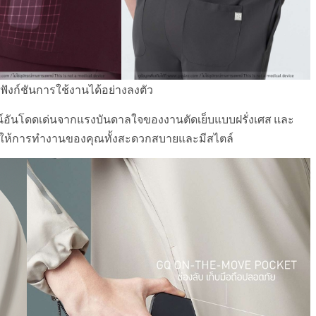
นฟังก์ชันการใช้งานได้อย่างลงตัว
น์อันโดดเด่นจากแรงบันดาลใจของงานตัดเย็บแบบฝรั่งเศส และ
่อให้การทำงานของคุณทั้งสะดวกสบายและมีสไตล์