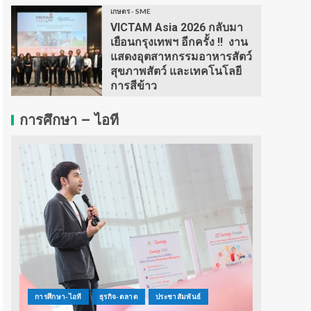
เกษตร - SME
VICTAM Asia 2026 กลับมา
เยือนกรุงเทพฯ อีกครั้ง !! งาน
แสดงอุตสาหกรรมอาหารสัตว์
สุขภาพสัตว์ และเทคโนโลยี
การสีข้าว
การศึกษา – ไอที
การศึกษา-ไอที
ธุรกิจ-ตลาด
ประชาสัมพันธ์