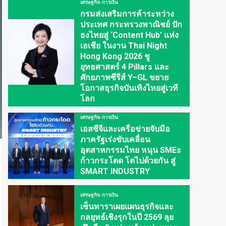
เศรษฐกิจ-การเงิน
กรมส่งเสริมการค้าระหว่าง
ประเทศ กระทรวงพาณิชย์ ปัก
ธงไทยสู่ ‘Content Hub’ แห่ง
เอเชีย ในงาน Thai Night
Hong Kong 2026 ชู
ยุทธศาสตร์ 4 Pillars และ
ศักยภาพซีรีส์ Y–GL ขยาย
โอกาสธุรกิจบันเทิงไทยสู่เวที
โลก
เศรษฐกิจ-การเงิน
เอสซีจีและเครือข่ายจับมือ
ภาครัฐเร่งขับเคลื่อน
อุตสาหกรรมไทย หนุน SMEs
ก้าวกระโดด โตไปด้วยกัน สู่
SMART INDUSTRY
เศรษฐกิจ-การเงิน
เซ็นทาราเผยแผนธุรกิจและ
กลยุทธ์เชิงรุกในปี 2569 ลุย