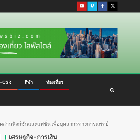
ม-CSR
กีฬา
ท่องเที่ยว
ผสานฟังก์ชันเเละแฟชั่น เพื่อบุคลากรทางการแพทย์
เศรษฐกิจ-การเงิน