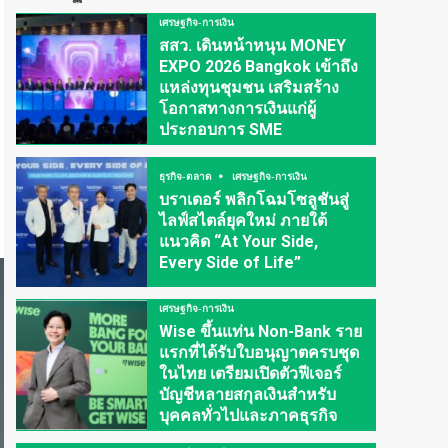
เศรษฐกิจ-การเงิน
สสว. เดินหน้าหนุน MONEY
EXPO 2026 Bangkok เข้าถึง
แหล่งทุนชุมชน เสริมสร้าง
โอกาสทางการเงินแก่ผู้
ประกอบการ SME
ธุรกิจ-ตลาด
เศรษฐกิจ-การเงิน
บราเดอร์ พลิกโฉมโซลูชันสู่
ไลฟ์สไตล์ยุคใหม่ ภายใต้
แนวคิด “At Your Side,
Every Side of Life”
เศรษฐกิจ-การเงิน
Wise ขึ้นแท่น Non-Bank ราย
แรกที่ได้รับใบอนุญาตครบชุด
ในไทย เตรียมเปิดตัวฟีเจอร์
บัญชีหลายสกุลเงินสำหรับ
บุคคลทั่วไปและภาคธุรกิจ