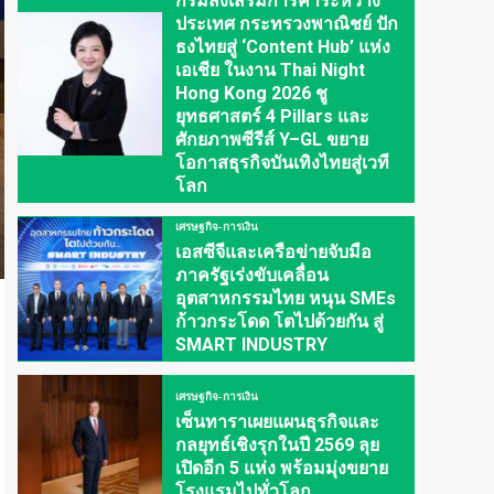
กรมส่งเสริมการค้าระหว่าง
ประเทศ กระทรวงพาณิชย์ ปัก
ธงไทยสู่ ‘Content Hub’ แห่ง
เอเชีย ในงาน Thai Night
Hong Kong 2026 ชู
ยุทธศาสตร์ 4 Pillars และ
ศักยภาพซีรีส์ Y–GL ขยาย
โอกาสธุรกิจบันเทิงไทยสู่เวที
โลก
เศรษฐกิจ-การเงิน
เอสซีจีและเครือข่ายจับมือ
ภาครัฐเร่งขับเคลื่อน
อุตสาหกรรมไทย หนุน SMEs
ก้าวกระโดด โตไปด้วยกัน สู่
SMART INDUSTRY
เศรษฐกิจ-การเงิน
เซ็นทาราเผยแผนธุรกิจและ
กลยุทธ์เชิงรุกในปี 2569 ลุย
เปิดอีก 5 แห่ง พร้อมมุ่งขยาย
โรงแรมไปทั่วโลก