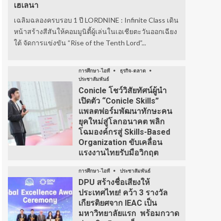
เฮเลนา
เฉลิมฉลองครบรอบ 1 ปี LORDNINE : Infinite Class เดิน
หน้าสร้างสีสันให้คอมมูนิตี้ผู้เล่นในเอเชียตะวันออกเฉียง
ใต้ จัดการแข่งขัน “Rise of the Tenth Lord”...
การศึกษา-ไอที
ธุรกิจ-ตลาด
ประชาสัมพันธ์
Conicle โชว์วิสัยทัศน์ผู้นำ
เปิดตัว “Conicle Skills”
แพลตฟอร์มพัฒนาทักษะคน
ยุคใหม่สู่โลกอนาคต พลิก
โฉมองค์กรสู่ Skills-Based
Organization ขับเคลื่อน
แรงงานไทยรับมือวิกฤต
การศึกษา-ไอที
ประชาสัมพันธ์
DPU สร้างชื่อเสียงให้
ประเทศไทย! คว้า 3 รางวัล
เกียรติยศจาก IEAC เป็น
มหาวิทยาลัยแรก พร้อมกวาด