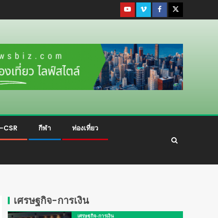
ม-CSR
กีฬา
ท่องเที่ยว
เศรษฐกิจ-การเงิน
เศรษฐกิจ-การเงิน