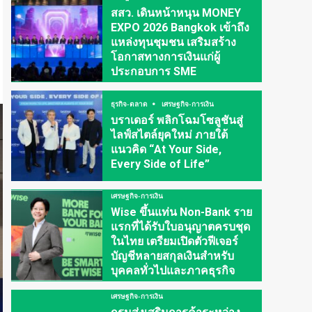
สสว. เดินหน้าหนุน MONEY
EXPO 2026 Bangkok เข้าถึง
แหล่งทุนชุมชน เสริมสร้าง
โอกาสทางการเงินแก่ผู้
ประกอบการ SME
ธุรกิจ-ตลาด
เศรษฐกิจ-การเงิน
บราเดอร์ พลิกโฉมโซลูชันสู่
ไลฟ์สไตล์ยุคใหม่ ภายใต้
แนวคิด “At Your Side,
Every Side of Life”
เศรษฐกิจ-การเงิน
Wise ขึ้นแท่น Non-Bank ราย
แรกที่ได้รับใบอนุญาตครบชุด
ในไทย เตรียมเปิดตัวฟีเจอร์
บัญชีหลายสกุลเงินสำหรับ
บุคคลทั่วไปและภาคธุรกิจ
เศรษฐกิจ-การเงิน